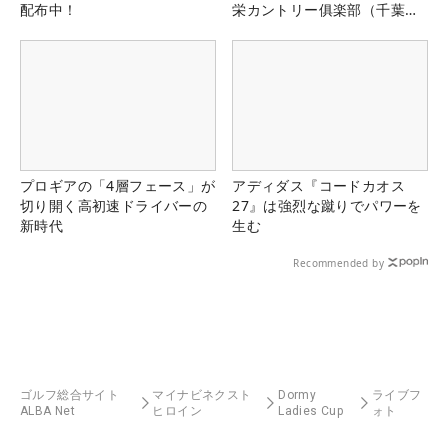
配布中！
栄カントリー俱楽部（千葉
県）
プロギアの「4層フェース」が
アディダス『コードカオス
切り開く高初速ドライバーの
27』は強烈な蹴りでパワーを
新時代
生む
Recommended by
ゴルフ総合サイト
マイナビネクスト
Dormy
ライブフ
ALBA Net
ヒロイン
Ladies Cup
ォト