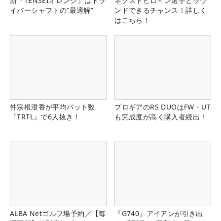
新『TENSEIオレンジ』はドラ
ネクストヒロイン選手とラウ
イバーシャフトの“最適解”
ンドできるチャンス！詳しく
はこちら！
仲宗根澄香が平均パット数
プロギアのRS DUOはFW・UT
『TRTL』で6人抜き！
も完成度が高く購入者続出！
ALBA Netゴルフ場予約／【毎
『G740』アイアンが引き出