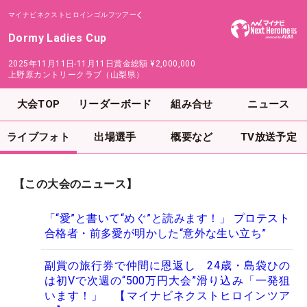
マイナビネクストヒロインゴルフツアー
Dormy Ladies Cup
2025年11月11日-11月11日
賞金総額
¥2,000,000
上野原カントリークラブ（山梨県）
大会TOP
リーダーボード
組み合せ
ニュース
ライブフォト
出場選手
概要など
TV放送予定
【この大会のニュース】
「“愛”と書いて“めぐ”と読みます！」 プロテスト
合格者・前多愛が明かした“意外な生い立ち”
副賞の旅行券で仲間に恩返し 24歳・島袋ひの
は初Vで次週の“500万円大会”滑り込み「一発狙
います！」 【マイナビネクストヒロインツア