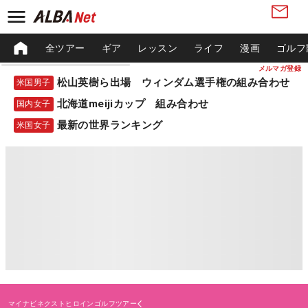
全ツアー
ギア
レッスン
ライフ
漫画
ゴルフ
メルマガ登録
松山英樹ら出場 ウィンダム選手権の組み合わせ
米国男子
北海道meijiカップ 組み合わせ
国内女子
最新の世界ランキング
米国女子
マイナビネクストヒロインゴルフツアー