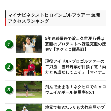
マイナビネクストヒロインゴルフツアー 週間
アクセスランキング
5年連続最終で涙… 久世夏乃香は
1
悲願のプロテストへ課題克服の圧
巻V【ネクヒロ開幕戦】
現役アイドル×プロゴルファーの
2
二刀流 雪野若葉が目指す道「両
方とも成功してこそ」【マイナビ
ネクストヒロインツアー】
飛んで止まる！ネクヒロでキャロ
3
ウェイがボール使用率No.1
地元で初Vスルリも大竹麻琴がブ