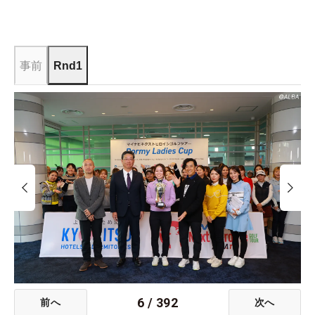
事前
Rnd1
6
/
392
前へ
次へ