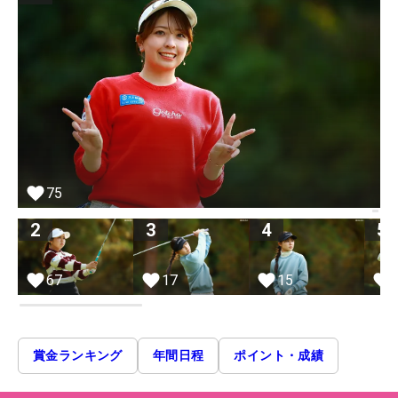
75
2
3
4
5
67
17
15
賞金ランキング
年間日程
ポイント・成績