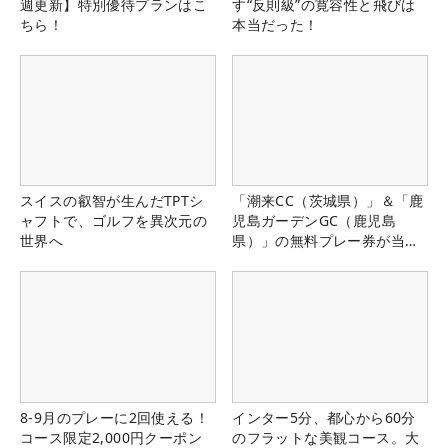
週更新】特別優待プランはこ
す“反則級”の寛容性と飛びは
ちら！
本当だった！
スイスの叡智が生んだTPTシ
「潮来CC（茨城県）」＆「鹿
ャフトで、ゴルフを異次元の
児島ガーデンGC（鹿児島
世界へ
県）」の無料プレー券が当た
る！！
8-9月のプレーに2回使える！
インター5分、都心から60分
コース限定2,000円クーポン
のフラットな美観コース。大