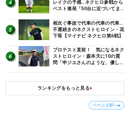
4
レイクの予感…ネクヒロ参戦から
ベスト連発「50台に近づいてま
すね笑」【マイナビ ネクヒロ第9
戦】
相次ぐ事故で代車の代車の代車…
5
不運続きのネクストヒロイン・花
下苺【マイナビ ネクヒロ第6戦】
プロテスト直前！ 気になるネク
6
ストヒロイン・森本天に10の質
問「申ジエさんのような、優しく
て、人柄がよくて、そういうプロ
になりたいです」
ランキングをもっと見る
ページ上部へ