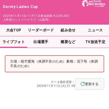
Dormy Ladies Cup
2025年11月11日-11月11日
賞金総額
¥2,000,000
上野原カントリークラブ（山梨県）
大会TOP
リーダーボード
組み合せ
ニュース
ライブフォト
出場選手
概要など
TV放送予定
欠場：植竹愛海（体調不良のため）棄権：花下苺（体調
不良のため）
データ最終更新：
更新する
2025年11月11日 (火) 21:38