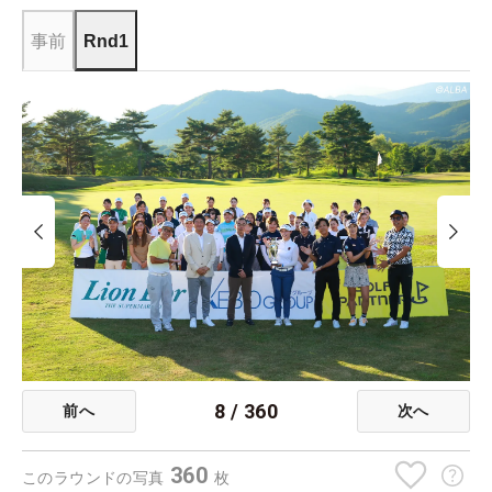
事前
Rnd1
8
/
360
前へ
次へ
360
このラウンドの写真
枚