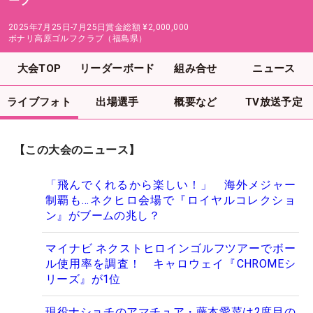
ープ
2025年7月25日-7月25日
賞金総額
¥2,000,000
ボナリ高原ゴルフクラブ（福島県）
大会TOP
リーダーボード
組み合せ
ニュース
ライブフォト
出場選手
概要など
TV放送予定
【この大会のニュース】
「飛んでくれるから楽しい！」 海外メジャー
制覇も…ネクヒロ会場で『ロイヤルコレクショ
ン』がブームの兆し？
マイナビ ネクストヒロインゴルフツアーでボー
ル使用率を調査！ キャロウェイ『CHROMEシ
リーズ』が1位
現役ナショチのアマチュア・藤本愛菜は2度目の