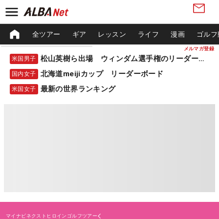
全ツアー
ギア
レッスン
ライフ
漫画
ゴルフ
メルマガ登録
松山英樹ら出場 ウィンダム選手権のリーダーボード
米国男子
北海道meijiカップ リーダーボード
国内女子
最新の世界ランキング
米国女子
マイナビネクストヒロインゴルフツアー