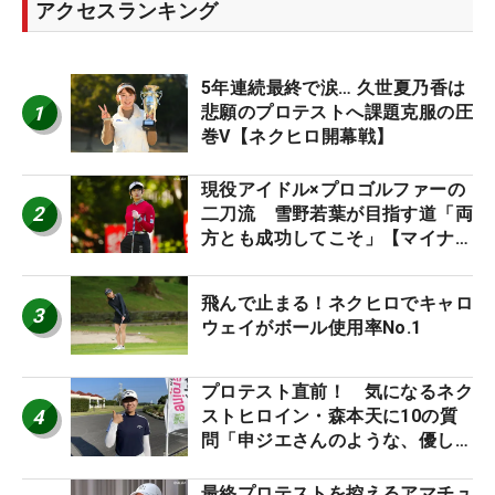
アクセスランキング
5年連続最終で涙… 久世夏乃香は
1
悲願のプロテストへ課題克服の圧
巻V【ネクヒロ開幕戦】
現役アイドル×プロゴルファーの
2
二刀流 雪野若葉が目指す道「両
方とも成功してこそ」【マイナビ
ネクストヒロインツアー】
飛んで止まる！ネクヒロでキャロ
3
ウェイがボール使用率No.1
プロテスト直前！ 気になるネク
4
ストヒロイン・森本天に10の質
問「申ジエさんのような、優しく
て、人柄がよくて、そういうプロ
になりたいです」
最終プロテストを控えるアマチュ