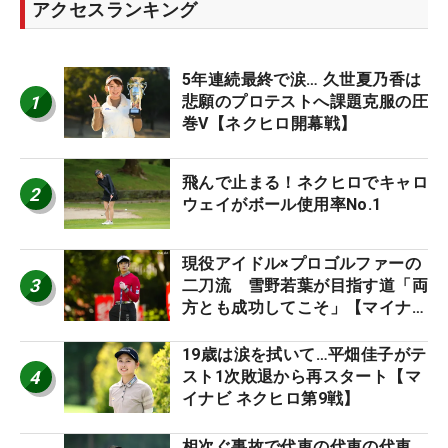
アクセスランキング
5年連続最終で涙… 久世夏乃香は
1
悲願のプロテストへ課題克服の圧
巻V【ネクヒロ開幕戦】
飛んで止まる！ネクヒロでキャロ
2
ウェイがボール使用率No.1
現役アイドル×プロゴルファーの
3
二刀流 雪野若葉が目指す道「両
方とも成功してこそ」【マイナビ
ネクストヒロインツアー】
19歳は涙を拭いて…平畑佳子がテ
4
スト1次敗退から再スタート【マ
イナビ ネクヒロ第9戦】
相次ぐ事故で代車の代車の代車…