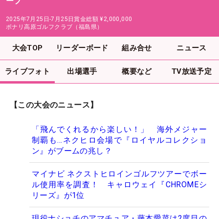
ープ
2025年7月25日-7月25日
賞金総額
¥2,000,000
ボナリ高原ゴルフクラブ（福島県）
大会TOP
リーダーボード
組み合せ
ニュース
ライブフォト
出場選手
概要など
TV放送予定
【この大会のニュース】
「飛んでくれるから楽しい！」 海外メジャー
制覇も…ネクヒロ会場で『ロイヤルコレクショ
ン』がブームの兆し？
マイナビ ネクストヒロインゴルフツアーでボー
ル使用率を調査！ キャロウェイ『CHROMEシ
リーズ』が1位
現役ナショチのアマチュア・藤本愛菜は2度目の