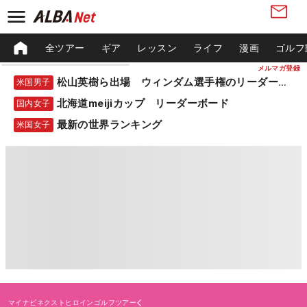
全ツアー
ギア
レッスン
ライフ
漫画
ゴルフ
メルマガ登録
松山英樹ら出場 ウィンダム選手権のリーダーボード
米国男子
北海道meijiカップ リーダーボード
国内女子
最新の世界ランキング
米国女子
マイナビネクストヒロインゴルフツアー