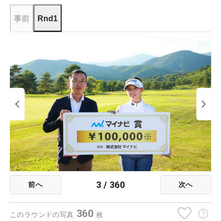
事前
Rnd1
3
/
360
前へ
次へ
360
このラウンドの写真
枚