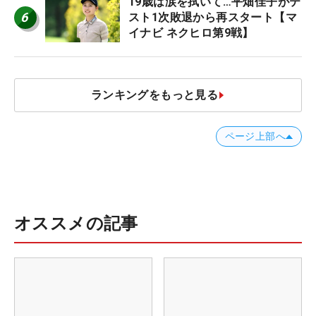
19歳は涙を拭いて…平畑佳子がテ
6
スト1次敗退から再スタート【マ
イナビ ネクヒロ第9戦】
ランキングをもっと見る
ページ上部へ
オススメの記事