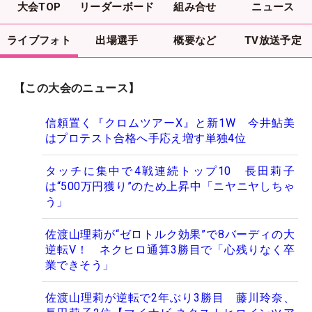
大会TOP
リーダーボード
組み合せ
ニュース
ライブフォト
出場選手
概要など
TV放送予定
【この大会のニュース】
信頼置く『クロムツアーX』と新1W 今井鮎美
はプロテスト合格へ手応え増す単独4位
タッチに集中で4戦連続トップ10 長田莉子
は“500万円獲り”のため上昇中「ニヤニヤしちゃ
う」
佐渡山理莉が“ゼロトルク効果”で8バーディの大
逆転V！ ネクヒロ通算3勝目で「心残りなく卒
業できそう」
佐渡山理莉が逆転で2年ぶり3勝目 藤川玲奈、