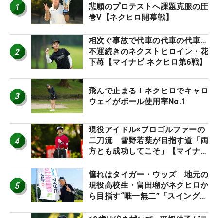
1
悲願のプロテストへ課題克服の圧
巻V【ネクヒロ開幕戦】
相次ぐ事故で代車の代車の代車…
2
不運続きのネクストヒロイン・花
下苺【マイナビ ネクヒロ第6戦】
飛んで止まる！ネクヒロでキャロ
3
ウェイがボール使用率No.1
現役アイドル×プロゴルファーの
4
二刀流 雪野若葉が目指す道「両
方とも成功してこそ」【マイナビ
ネクストヒロインツアー】
憧れはタイガー・ウッズ 地元の
5
現役高校生・畠田瑠がネクヒロか
ら目指す“唯一無二”「スイングは
誰にも負けない」