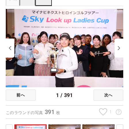
1
/
391
前へ
次へ
391
1
このラウンドの写真
枚