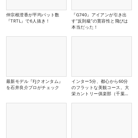
仲宗根澄香が平均パット数
『G740』アイアンが引き出
『TRTL』で6人抜き！
す“反則級”の寛容性と飛びは
本当だった！
最新モデル『FJクオンタム』
インター5分、都心から60分
を石井良介プロがチェック
のフラットな美観コース。大
栄カントリー俱楽部（千葉
県）