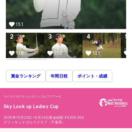
151
2
3
4
5
118
113
101
賞金ランキング
年間日程
ポイント・成績
マイナビネクストヒロインゴルフツアー
Sky Look up Ladies Cup
2025年10月23日-10月24日
賞金総額
¥3,000,000
グリッサンドゴルフクラブ（千葉県）