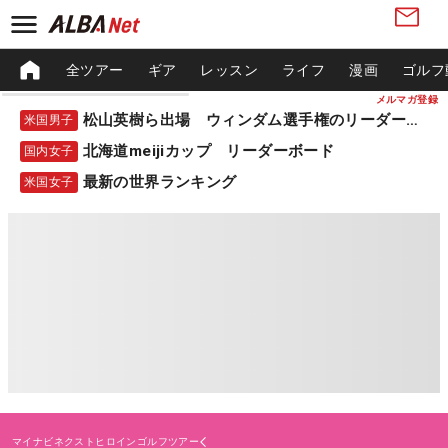
全ツアー
ギア
レッスン
ライフ
漫画
ゴルフ
メルマガ登録
松山英樹ら出場 ウィンダム選手権のリーダーボード
米国男子
北海道meijiカップ リーダーボード
国内女子
最新の世界ランキング
米国女子
マイナビネクストヒロインゴルフツアー