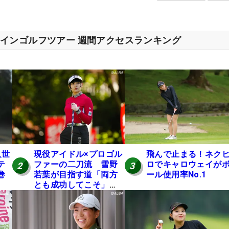
インゴルフツアー 週間アクセスランキング
久世
現役アイドル×プロゴル
飛んで止まる！ネク
テ
ファーの二刀流 雪野
ロでキャロウェイが
2
3
巻
若葉が目指す道「両方
ール使用率No.1
】
とも成功してこそ」
【マイナビ ネクストヒ
ロインツアー】