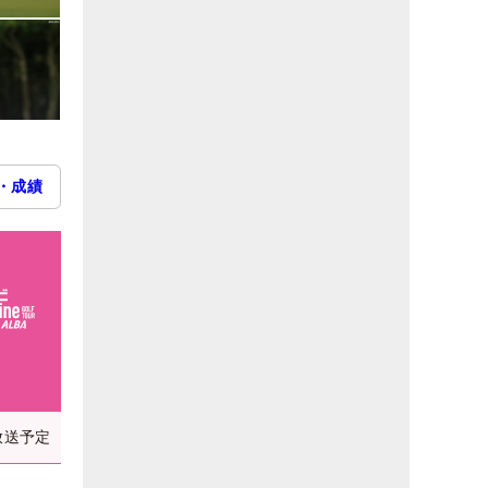
・成績
放送予定