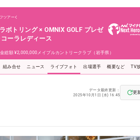
フツアー
トリング × OMNIX GOLF プレゼ
･コーラレディース
金総額
¥2,000,000
メイプルカントリークラブ（岩手県）
組み合せ
ニュース
ライブフォト
出場選手
概要など
TV
データ最終更新：
更
2025年10月1日 (水) 16:45