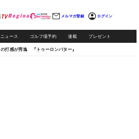
メルマガ登録
ログイン
Sニュース
ゴルフ場予約
連載
プレゼント
しの打感が秀逸 『トゥーロンパター』