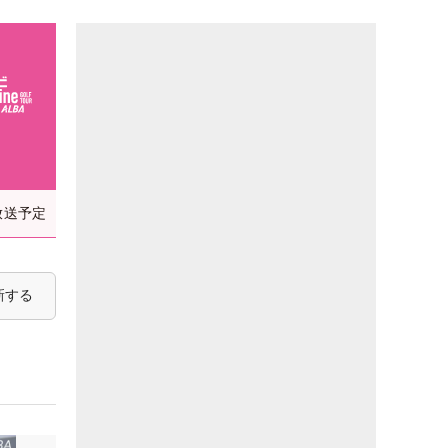
放送予定
新する