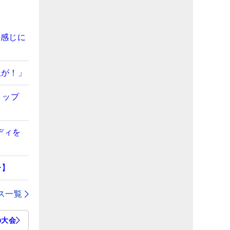
い感じに
私が！」
トップ
ディを
ー】
ス一覧
の大会