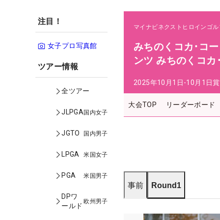
注目！
マイナビネクストヒロインゴル
みちのくコカ･コーラボ
女子プロ写真館
ンツ みちのくコカ
ツアー情報
2025年10月1日-10月1日
賞
全ツアー
大会TOP
リーダーボード
JLPGA
国内女子
JGTO
国内男子
LPGA
米国女子
PGA
米国男子
事前
Round1
DPワ
欧州男子
ールド