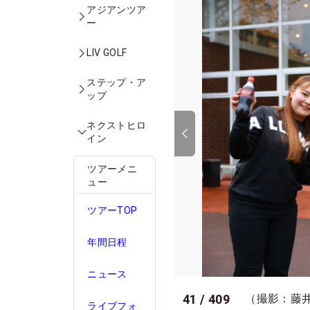
アジアンツア
ー
LIV GOLF
ステップ・ア
ップ
ネクストヒロ
イン
ツアーメニ
ュー
ツアーTOP
年間日程
ニュース
41
/
409
（撮影：藤
ライブフォ