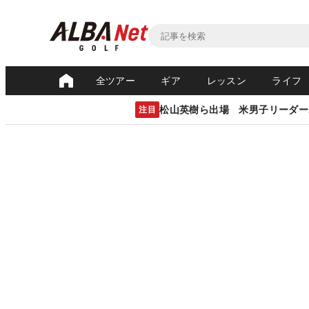
全ツアー
ギア
レッスン
ライフ
松山英樹ら出場 米男子リーダー
注目