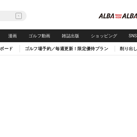
漫画
ゴルフ動画
雑誌出版
ショッピング
SN
ボード
ゴルフ場予約／毎週更新！限定優待プラン
削り出