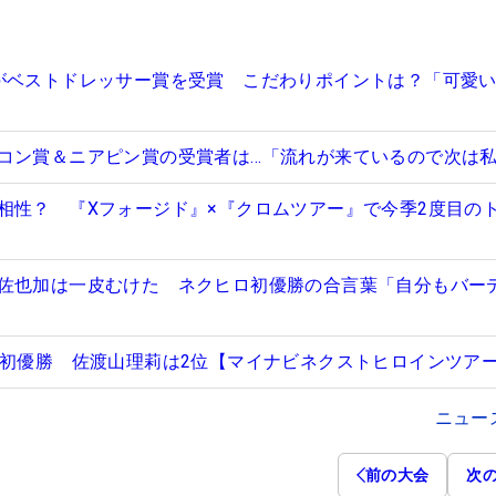
がベストドレッサー賞を受賞 こだわりポイントは？「可愛
コン賞＆ニアピン賞の受賞者は…「流れが来ているので次は
相性？ 『Xフォージド』×『クロムツアー』で今季2度目の
佐也加は一皮むけた ネクヒロ初優勝の合言葉「自分もバー
が初優勝 佐渡山理莉は2位【マイナビネクストヒロインツア
ニュー
前の大会
次