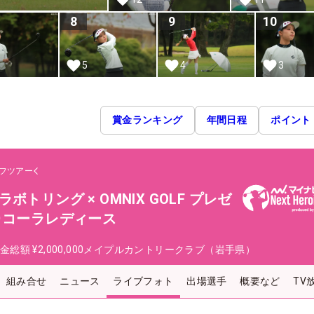
8
9
10
5
4
3
賞金ランキング
年間日程
ポイント
フツアー
トリング × OMNIX GOLF プレゼ
･コーラレディース
金総額
¥2,000,000
メイプルカントリークラブ（岩手県）
組み合せ
ニュース
ライブフォト
出場選手
概要など
TV