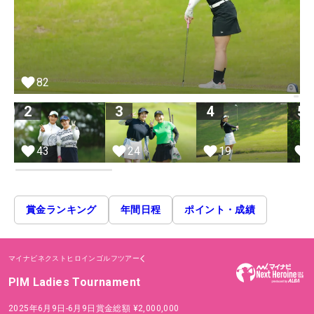
82
2
3
4
5
43
24
19
賞金ランキング
年間日程
ポイント・成績
マイナビネクストヒロインゴルフツアー
PIM Ladies Tournament
2025年6月9日-6月9日
賞金総額
¥2,000,000