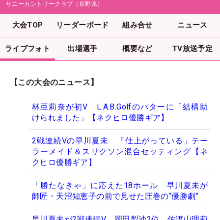
サニーカントリークラブ（長野県）
大会TOP
リーダーボード
組み合せ
ニュース
ライブフォト
出場選手
概要など
TV放送予定
【この大会のニュース】
林亜莉奈が初V L.A.B.Golfのパターに「結構助
けられました」【ネクヒロ優勝ギア】
2戦連続Vの早川夏未 「仕上がっている」テー
ラーメイド＆スリクソン混合セッティング【ネ
クヒロ優勝ギア】
「勝たなきゃ」に応えた18ホール 早川夏未が
師匠・天沼知恵子の前で見せた圧巻の“優勝劇”
早川夏未が2戦連続V 岡田梨沙2位、佐渡山理莉