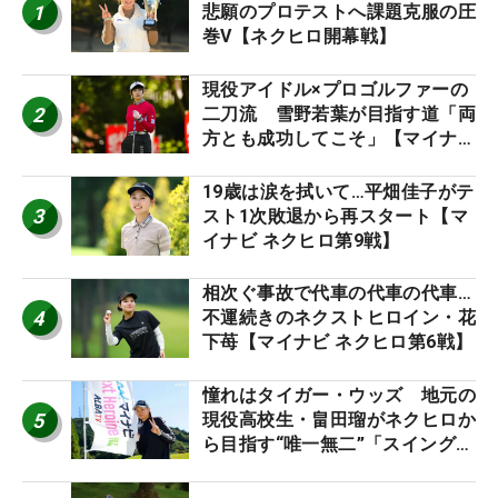
1
悲願のプロテストへ課題克服の圧
巻V【ネクヒロ開幕戦】
現役アイドル×プロゴルファーの
2
二刀流 雪野若葉が目指す道「両
方とも成功してこそ」【マイナビ
ネクストヒロインツアー】
19歳は涙を拭いて…平畑佳子がテ
3
スト1次敗退から再スタート【マ
イナビ ネクヒロ第9戦】
相次ぐ事故で代車の代車の代車…
4
不運続きのネクストヒロイン・花
下苺【マイナビ ネクヒロ第6戦】
憧れはタイガー・ウッズ 地元の
5
現役高校生・畠田瑠がネクヒロか
ら目指す“唯一無二”「スイングは
誰にも負けない」