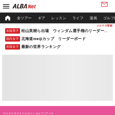
全ツアー
ギア
レッスン
ライフ
漫画
ゴルフ
メルマガ登録
松山英樹ら出場 ウィンダム選手権のリーダーボード
米国男子
北海道meijiカップ リーダーボード
国内女子
最新の世界ランキング
米国女子
マイナビネクストヒロインゴルフツアー