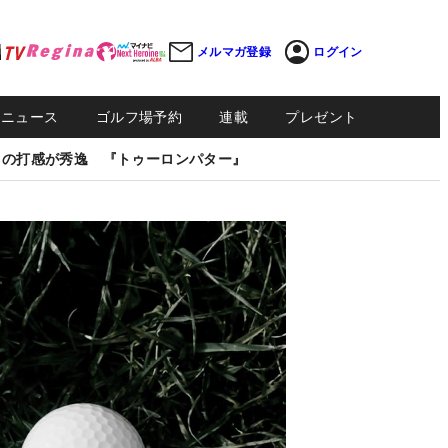
メルマガ登録
ログイン
Sニュース
ゴルフ場予約
連載
プレゼント
しの打感が秀逸 『トゥーロンパター』