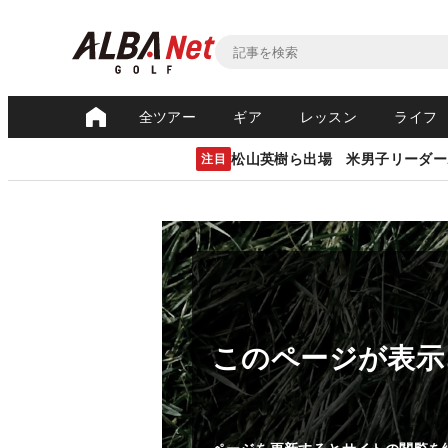
全ツアー
ギア
レッスン
ライフ
松山英樹ら出場 米男子リーダー
注目
このページが表示