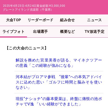
2025年4月23日-4月24日
賞金総額
¥3,000,000
グレートアイランド倶楽部（千葉県）
大会TOP
リーダーボード
組み合せ
ニュース
ライブフォト
出場選手
概要など
TV放送予定
【この大会のニュース】
解説を務めた宮里美香が語る、マイネクツアー
の意義「この経験が強みになる」
河本結がプロアマ参戦 “後輩”への本気アドバイ
スに込めた思い「ゴルフに時間と脳みそを使い
なさい」
現役“ナショチ”の藤本愛菜は、終盤に痛恨の池ポ
チャでV逸 「いい経験ができました」