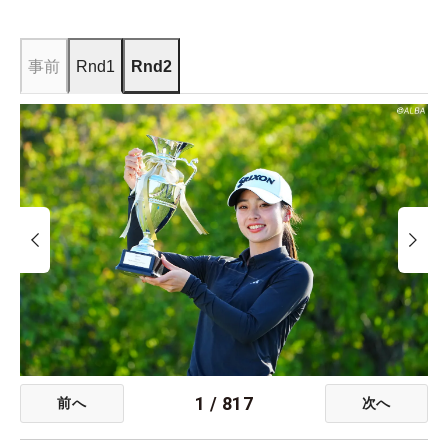
事前
Rnd1
Rnd2
1
/
817
前へ
次へ