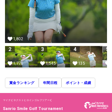
1,802
2
3
4
5
1,776
1,545
135
賞金ランキング
年間日程
ポイント・成績
マイナビネクストヒロインゴルフツアー
Sanrio Smile Golf Tournament