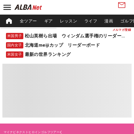
全ツアー
ギア
レッスン
ライフ
漫画
ゴルフ
メルマガ登録
松山英樹ら出場 ウィンダム選手権のリーダーボード
米国男子
北海道meijiカップ リーダーボード
国内女子
最新の世界ランキング
米国女子
マイナビネクストヒロインゴルフツアー