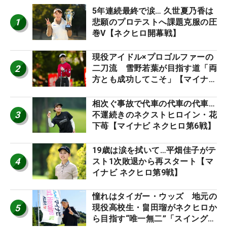
5年連続最終で涙… 久世夏乃香は
1
悲願のプロテストへ課題克服の圧
巻V【ネクヒロ開幕戦】
現役アイドル×プロゴルファーの
2
二刀流 雪野若葉が目指す道「両
方とも成功してこそ」【マイナビ
ネクストヒロインツアー】
相次ぐ事故で代車の代車の代車…
3
不運続きのネクストヒロイン・花
下苺【マイナビ ネクヒロ第6戦】
19歳は涙を拭いて…平畑佳子がテ
4
スト1次敗退から再スタート【マ
イナビ ネクヒロ第9戦】
憧れはタイガー・ウッズ 地元の
5
現役高校生・畠田瑠がネクヒロか
ら目指す“唯一無二”「スイングは