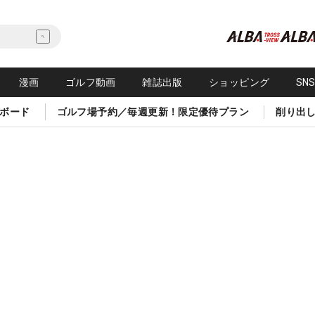
漫画
ゴルフ動画
雑誌出版
ショッピング
SN
ボード
ゴルフ場予約／毎週更新！限定優待プラン
削り出