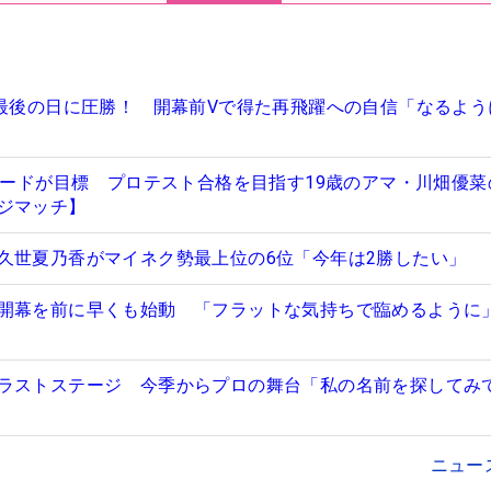
”最後の日に圧勝！ 開幕前Vで得た再飛躍への自信「なるよう
0ヤードが目標 プロテスト合格を目指す19歳のアマ・川畑優菜
ジマッチ】
久世夏乃香がマイネク勢最上位の6位「今年は2勝したい」
開幕を前に早くも始動 「フラットな気持ちで臨めるように
ラストステージ 今季からプロの舞台「私の名前を探してみ
ニュー