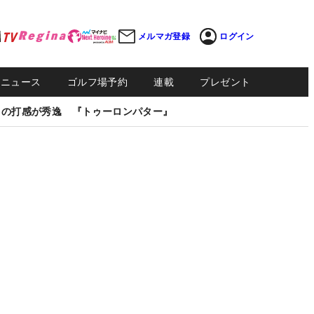
メルマガ登録
ログイン
Sニュース
ゴルフ場予約
連載
プレゼント
しの打感が秀逸 『トゥーロンパター』