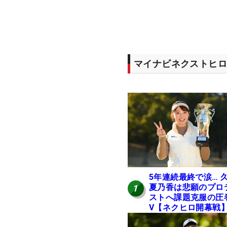
マイナビネクストヒロ
5年連続最終で涙… 
夏乃香は悲願のプロ
1
ストへ課題克服の圧
V【ネクヒロ開幕戦