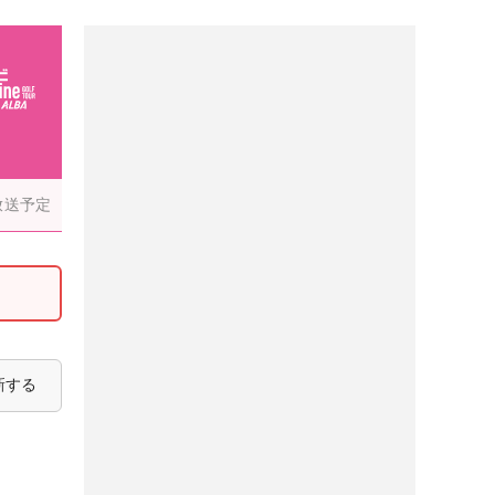
放送予定
新する