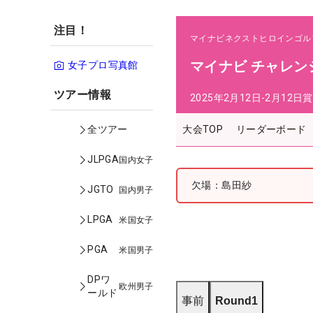
注目！
マイナビネクストヒロインゴル
マイナビ チャレンジマッ
女子プロ写真館
ツアー情報
2025年2月12日-2月12日
賞
大会TOP
リーダーボード
全ツアー
JLPGA
国内女子
欠場：島田紗
JGTO
国内男子
LPGA
米国女子
PGA
米国男子
DPワ
欧州男子
ールド
事前
Round1