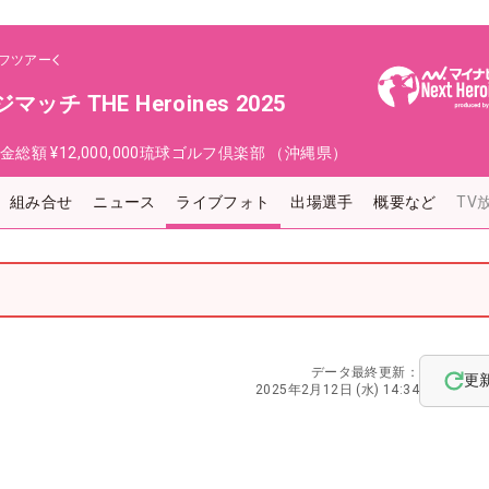
フツアー
チ THE Heroines 2025
金総額
¥12,000,000
琉球ゴルフ倶楽部 （沖縄県）
組み合せ
ニュース
ライブフォト
出場選手
概要など
TV
データ最終更新：
更
2025年2月12日 (水) 14:34