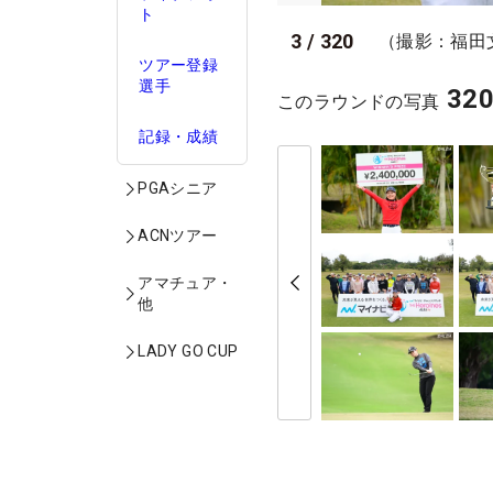
ト
3
/
320
（撮影：福田
ツアー登録
選手
32
このラウンドの写真
記録・成績
PGAシニア
ACNツアー
アマチュア・
他
LADY GO CUP