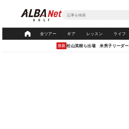
全ツアー
ギア
レッスン
ライフ
松山英樹ら出場 米男子リーダー
注目