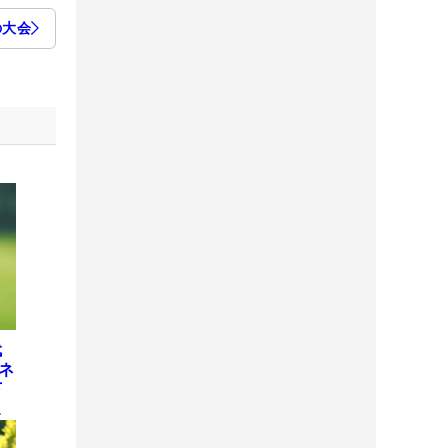
の大会
代
ネ
下
ロ