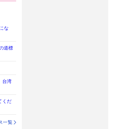
にな
の道標
」台湾
てくだ
ス一覧