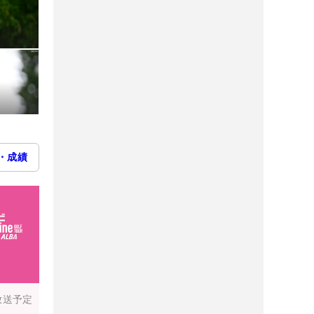
・成績
放送予定