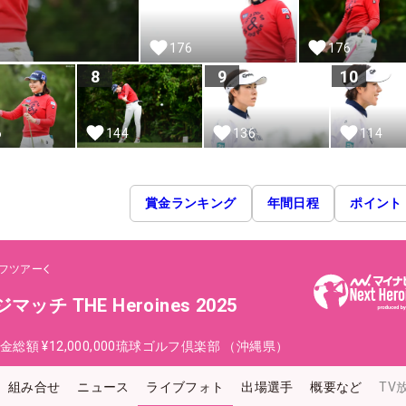
176
176
8
9
10
6
144
136
114
賞金ランキング
年間日程
ポイント
フツアー
チ THE Heroines 2025
金総額
¥12,000,000
琉球ゴルフ倶楽部 （沖縄県）
組み合せ
ニュース
ライブフォト
出場選手
概要など
TV