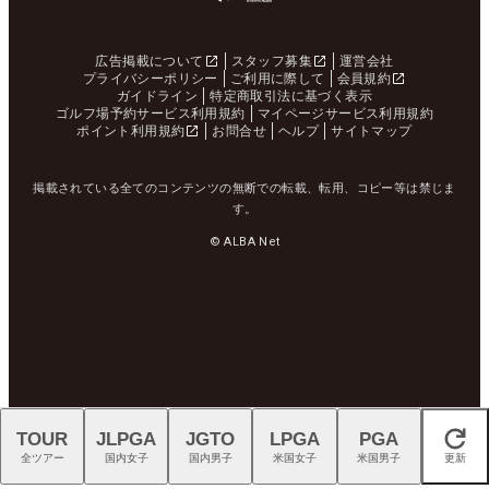
広告掲載について
スタッフ募集
運営会社
プライバシーポリシー
ご利用に際して
会員規約
ガイドライン
特定商取引法に基づく表示
ゴルフ場予約サービス利用規約
マイページサービス利用規約
ポイント利用規約
お問合せ
ヘルプ
サイトマップ
掲載されている全てのコンテンツの無断での転載、転用、コピー等は禁じま
す。
© ALBA Net
TOUR
JLPGA
JGTO
LPGA
PGA
閉じる
全ツアー
国内女子
国内男子
米国女子
米国男子
更新