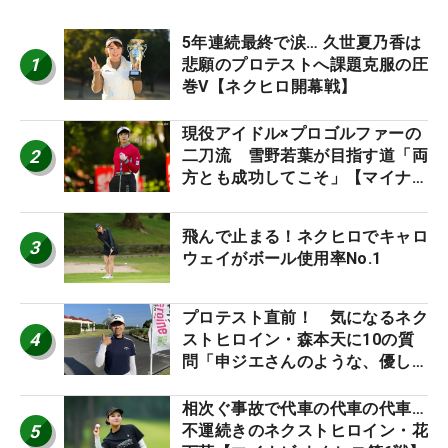
5年連続最終で涙… 久世夏乃香は
1
悲願のプロテストへ課題克服の圧
巻V【ネクヒロ開幕戦】
現役アイドル×プロゴルファーの
2
二刀流 雪野若葉が目指す道「両
方とも成功してこそ」【マイナビ
ネクストヒロインツアー】
飛んで止まる！ネクヒロでキャロ
3
ウェイがボール使用率No.1
プロテスト直前！ 気になるネク
4
ストヒロイン・森本天に10の質
問「申ジエさんのような、優しく
て、人柄がよくて、そういうプロ
になりたいです」
相次ぐ事故で代車の代車の代車…
5
不運続きのネクストヒロイン・花