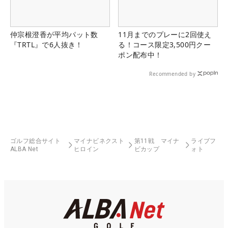
仲宗根澄香が平均パット数
11月までのプレーに2回使え
『TRTL』で6人抜き！
る！コース限定3,500円クー
ポン配布中！
Recommended by
ゴルフ総合サイト
マイナビネクスト
第11戦 マイナ
ライブフ
ALBA Net
ヒロイン
ビカップ
ォト