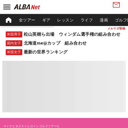
全ツアー
ギア
レッスン
ライフ
漫画
ゴルフ
メルマガ登録
松山英樹ら出場 ウィンダム選手権の組み合わせ
米国男子
北海道meijiカップ 組み合わせ
国内女子
最新の世界ランキング
米国女子
マイナビネクストヒロインゴルフツアー