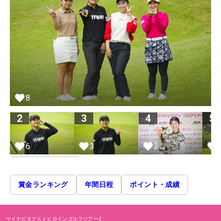
8
2
3
4
5
6
3
2
賞金ランキング
年間日程
ポイント・成績
マイナビネクストヒロインゴルフツアー