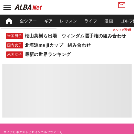
全ツアー
ギア
レッスン
ライフ
漫画
ゴルフ
メルマガ登録
松山英樹ら出場 ウィンダム選手権の組み合わせ
米国男子
北海道meijiカップ 組み合わせ
国内女子
最新の世界ランキング
米国女子
マイナビネクストヒロインゴルフツアー