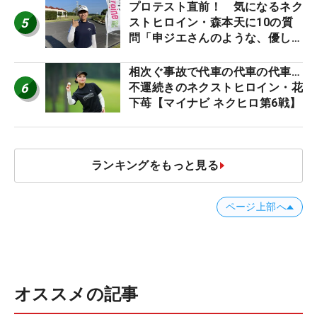
戦】
プロテスト直前！ 気になるネク
5
ストヒロイン・森本天に10の質
問「申ジエさんのような、優しく
て、人柄がよくて、そういうプロ
になりたいです」
相次ぐ事故で代車の代車の代車…
6
不運続きのネクストヒロイン・花
下苺【マイナビ ネクヒロ第6戦】
ランキングをもっと見る
ページ上部へ
オススメの記事