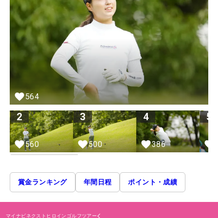
564
2
3
4
5
560
500
386
賞金ランキング
年間日程
ポイント・成績
マイナビネクストヒロインゴルフツアー