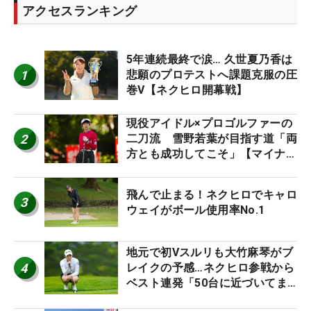
アクセスランキング
5年連続最終で涙… 久世夏乃香は
1
悲願のプロテストへ課題克服の圧
巻V【ネクヒロ開幕戦】
現役アイドル×プロゴルファーの
2
二刀流 雪野若葉が目指す道「両
方とも成功してこそ」【マイナビ
ネクストヒロインツアー】
飛んで止まる！ネクヒロでキャロ
3
ウェイがボール使用率No.1
地元で初Vスルリも大竹麻琴がブ
4
レイクの予感…ネクヒロ参戦から
ベスト連発「50台に近づいてま
すね笑」【マイナビ ネクヒロ第9