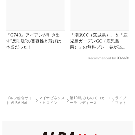
『G740』アイアンが引き出
「潮来CC（茨城県）」＆「鹿
す“反則級”の寛容性と飛びは
児島ガーデンGC（鹿児島
本当だった！
県）」の無料プレー券が当た
る！！
Recommended by
ゴルフ総合サイ
マイナビネクス
第10戦 みちのくコカ･コ
ライブ
ト ALBA Net
トヒロイン
ーラ レディース
フォト