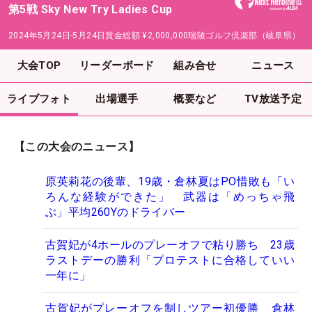
第5戦 Sky New Try Ladies Cup
2024年5月24日-5月24日
賞金総額
¥2,000,000
瑞陵ゴルフ倶楽部（岐阜県）
大会TOP
リーダーボード
組み合せ
ニュース
ライブフォト
出場選手
概要など
TV放送予定
【この大会のニュース】
原英莉花の後輩、19歳・倉林夏はPO惜敗も「い
ろんな経験ができた」 武器は「めっちゃ飛
ぶ」平均260Yのドライバー
古賀妃が4ホールのプレーオフで粘り勝ち 23歳
ラストデーの勝利「プロテストに合格していい
一年に」
古賀妃がプレーオフを制しツアー初優勝 倉林