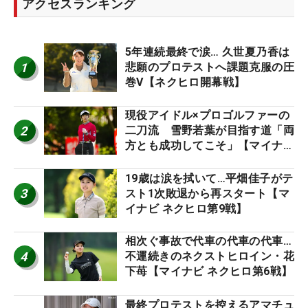
アクセスランキング
5年連続最終で涙… 久世夏乃香は
1
悲願のプロテストへ課題克服の圧
巻V【ネクヒロ開幕戦】
現役アイドル×プロゴルファーの
2
二刀流 雪野若葉が目指す道「両
方とも成功してこそ」【マイナビ
ネクストヒロインツアー】
19歳は涙を拭いて…平畑佳子がテ
3
スト1次敗退から再スタート【マ
イナビ ネクヒロ第9戦】
相次ぐ事故で代車の代車の代車…
4
不運続きのネクストヒロイン・花
下苺【マイナビ ネクヒロ第6戦】
最終プロテストを控えるアマチュ