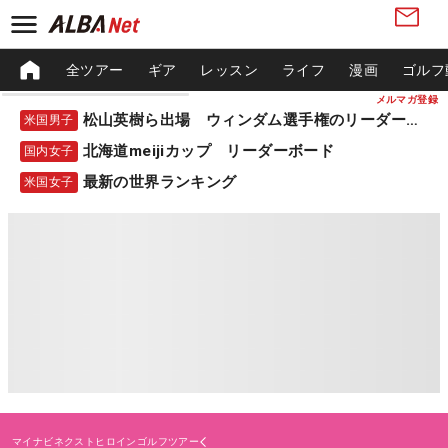
全ツアー
ギア
レッスン
ライフ
漫画
ゴルフ
メルマガ登録
松山英樹ら出場 ウィンダム選手権のリーダーボード
米国男子
北海道meijiカップ リーダーボード
国内女子
最新の世界ランキング
米国女子
マイナビネクストヒロインゴルフツアー