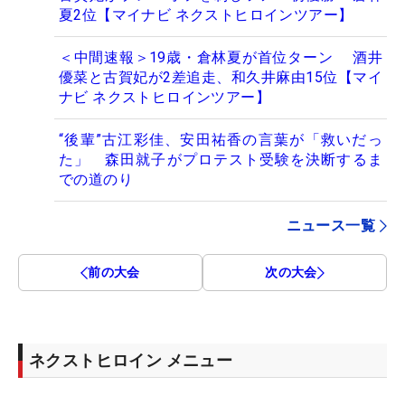
夏2位【マイナビ ネクストヒロインツアー】
＜中間速報＞19歳・倉林夏が首位ターン 酒井
優菜と古賀妃が2差追走、和久井麻由15位【マイ
ナビ ネクストヒロインツアー】
“後輩”古江彩佳、安田祐香の言葉が「救いだっ
た」 森田就子がプロテスト受験を決断するま
での道のり
ニュース一覧
前の大会
次の大会
ネクストヒロイン メニュー