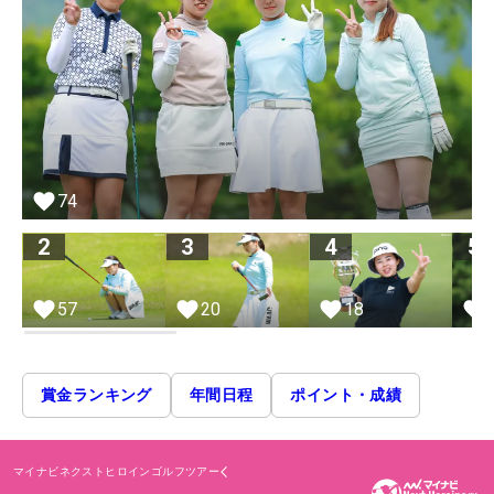
74
2
3
4
5
57
20
18
賞金ランキング
年間日程
ポイント・成績
マイナビネクストヒロインゴルフツアー