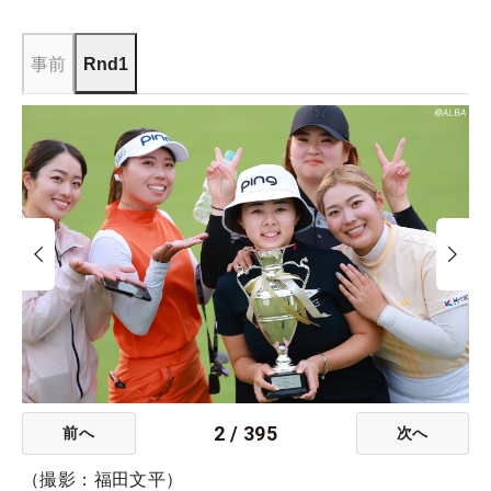
事前
Rnd1
2
/
395
前へ
次へ
（撮影：福田文平）