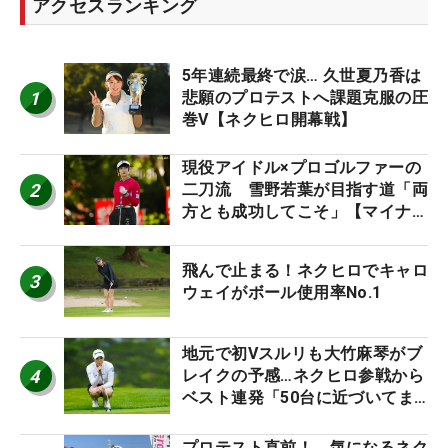
アクセスランキング
5年連続最終で涙… 久世夏乃香は
1
悲願のプロテストへ課題克服の圧
巻V【ネクヒロ開幕戦】
現役アイドル×プロゴルファーの
2
二刀流 雪野若葉が目指す道「両
方とも成功してこそ」【マイナビ
ネクストヒロインツアー】
飛んで止まる！ネクヒロでキャロ
3
ウェイがボール使用率No.1
地元で初Vスルリも大竹麻琴がブ
4
レイクの予感…ネクヒロ参戦から
ベスト連発「50台に近づいてま
すね笑」【マイナビ ネクヒロ第9
戦】
プロテスト直前！ 気になるネク