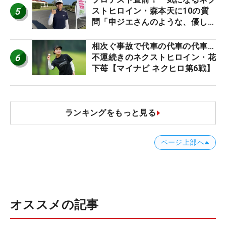
5
ストヒロイン・森本天に10の質
問「申ジエさんのような、優しく
て、人柄がよくて、そういうプロ
になりたいです」
相次ぐ事故で代車の代車の代車…
6
不運続きのネクストヒロイン・花
下苺【マイナビ ネクヒロ第6戦】
ランキングをもっと見る
ページ上部へ
オススメの記事