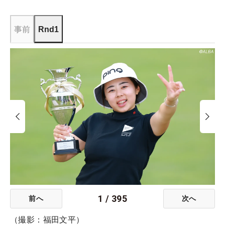
事前
Rnd1
1
/
395
前へ
次へ
（撮影：福田文平）