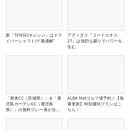
新『TENSEIオレンジ』はドラ
アディダス『コードカオス
イバーシャフトの“最適解”
27』は強烈な蹴りでパワーを
生む
「潮来CC（茨城県）」＆「鹿
ALBA Netゴルフ場予約／【毎
児島ガーデンGC（鹿児島
週更新】特別優待プランはこ
県）」の無料プレー券が当た
ちら！
る！！