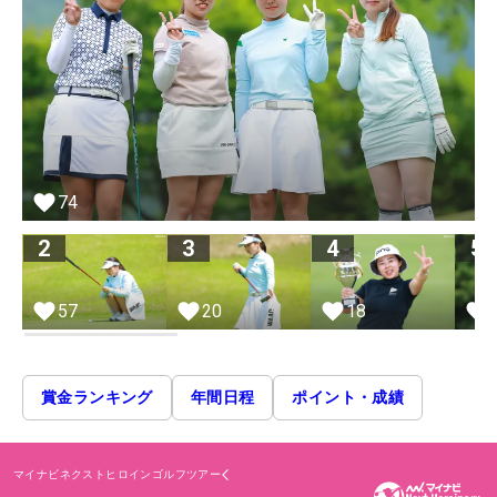
74
2
3
4
5
18
57
20
賞金ランキング
年間日程
ポイント・成績
マイナビネクストヒロインゴルフツアー