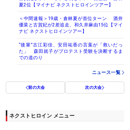
夏2位【マイナビ ネクストヒロインツアー】
＜中間速報＞19歳・倉林夏が首位ターン 酒井
優菜と古賀妃が2差追走、和久井麻由15位【マイ
ナビ ネクストヒロインツアー】
“後輩”古江彩佳、安田祐香の言葉が「救いだっ
た」 森田就子がプロテスト受験を決断するま
での道のり
ニュース一覧
前の大会
次の大会
ネクストヒロイン メニュー