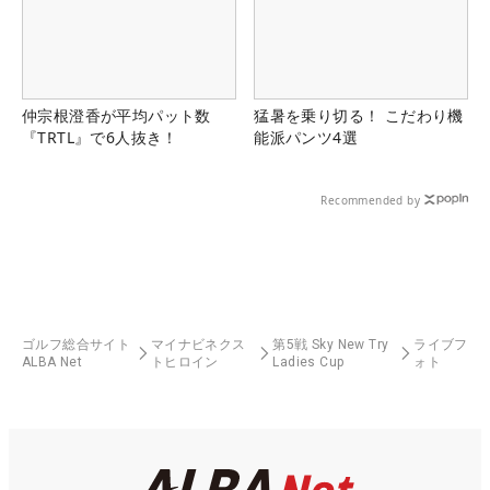
仲宗根澄香が平均パット数
猛暑を乗り切る！ こだわり機
『TRTL』で6人抜き！
能派パンツ4選
Recommended by
ゴルフ総合サイト
マイナビネクス
第5戦 Sky New Try
ライブフ
ALBA Net
トヒロイン
Ladies Cup
ォト