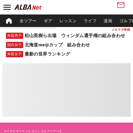
全ツアー
ギア
レッスン
ライフ
漫画
ゴルフ
メルマガ登録
松山英樹ら出場 ウィンダム選手権の組み合わせ
米国男子
北海道meijiカップ 組み合わせ
国内女子
最新の世界ランキング
米国女子
マイナビネクストヒロインゴルフツアー