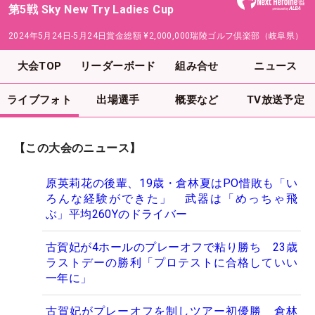
第5戦 Sky New Try Ladies Cup
2024年5月24日-5月24日
賞金総額
¥2,000,000
瑞陵ゴルフ倶楽部（岐阜県）
大会TOP
リーダーボード
組み合せ
ニュース
ライブフォト
出場選手
概要など
TV放送予定
【この大会のニュース】
原英莉花の後輩、19歳・倉林夏はPO惜敗も「い
ろんな経験ができた」 武器は「めっちゃ飛
ぶ」平均260Yのドライバー
古賀妃が4ホールのプレーオフで粘り勝ち 23歳
ラストデーの勝利「プロテストに合格していい
一年に」
古賀妃がプレーオフを制しツアー初優勝 倉林