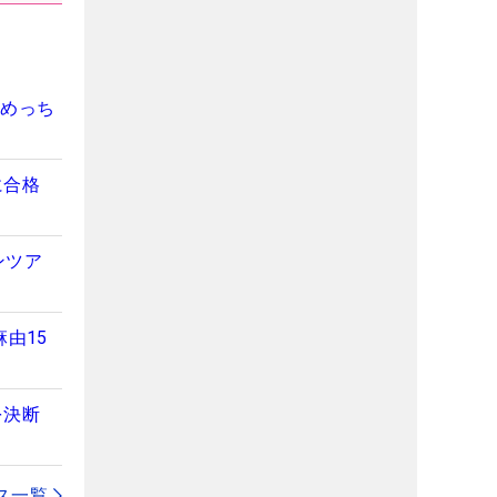
「めっち
に合格
ンツア
由15
を決断
ス一覧