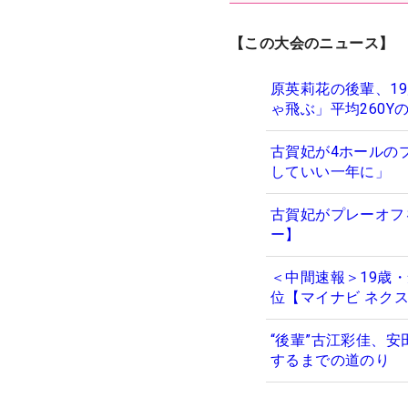
【この大会のニュース】
原英莉花の後輩、1
ゃ飛ぶ」平均260Y
古賀妃が4ホールの
していい一年に」
古賀妃がプレーオフ
ー】
＜中間速報＞19歳
位【マイナビ ネク
“後輩”古江彩佳、
するまでの道のり