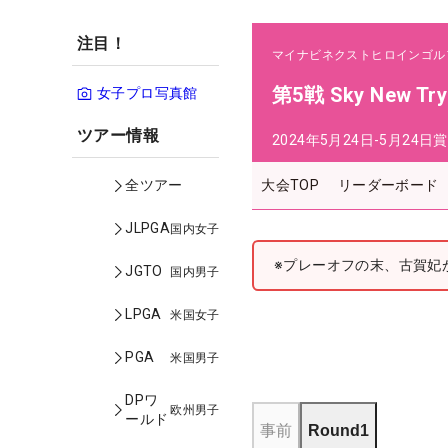
注目！
マイナビネクストヒロインゴル
第5戦 Sky New Try
女子プロ写真館
ツアー情報
2024年5月24日-5月24日
賞
大会TOP
リーダーボード
全ツアー
JLPGA
国内女子
※プレーオフの末、古賀妃
JGTO
国内男子
LPGA
米国女子
PGA
米国男子
DPワ
欧州男子
ールド
事前
Round1