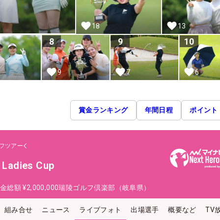
18
13
8
9
10
9
7
6
賞金ランキング
年間日程
ポイント
フツアー
 Ladies Cup
金総額
¥2,000,000
瑞陵ゴルフ倶楽部（岐阜県）
組み合せ
ニュース
ライブフォト
出場選手
概要など
TV