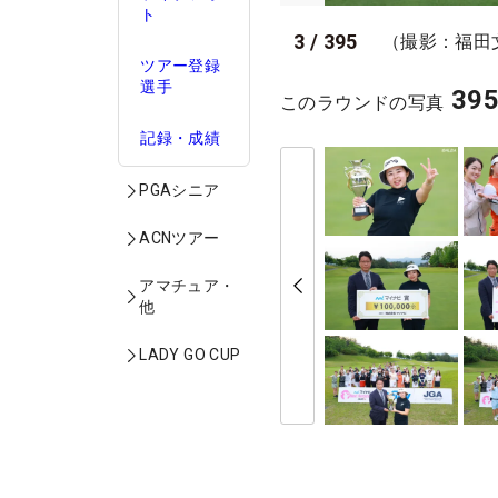
ト
3
/
395
（撮影：福田
ツアー登録
選手
39
このラウンドの写真
記録・成績
PGAシニア
ACNツアー
アマチュア・
他
LADY GO CUP