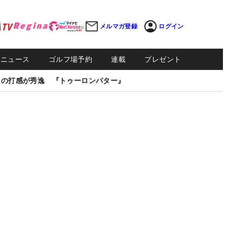
メルマガ登録
ログイン
Sニュース
ゴルフ場予約
連載
プレゼント
しの打感が秀逸 『トゥーロンパター』