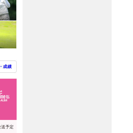
・成績
放送予定