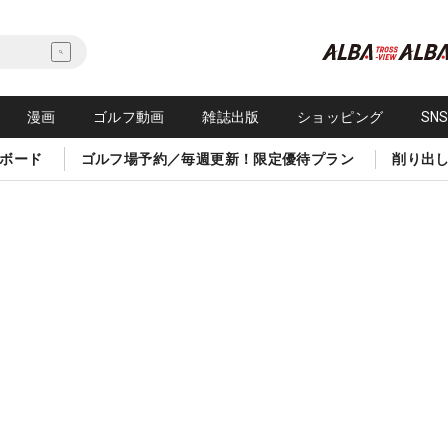
漫画
ゴルフ動画
雑誌出版
ショッピング
SN
ボード
ゴルフ場予約／毎週更新！限定優待プラン
削り出