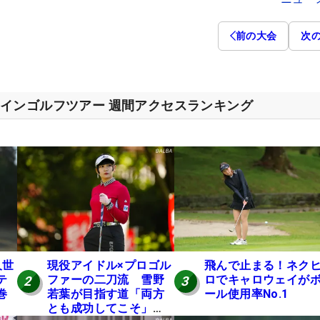
前の大会
次
インゴルフツアー 週間アクセスランキング
久世
現役アイドル×プロゴル
飛んで止まる！ネク
テ
ファーの二刀流 雪野
ロでキャロウェイが
2
3
巻
若葉が目指す道「両方
ール使用率No.1
】
とも成功してこそ」