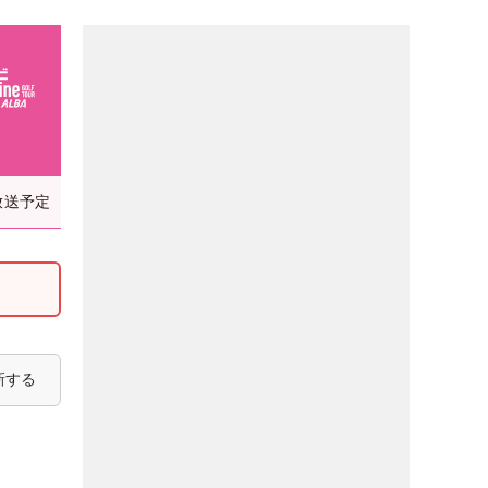
放送予定
新する