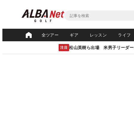
全ツアー
ギア
レッスン
ライフ
松山英樹ら出場 米男子リーダー
注目