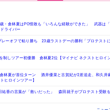
9歳・倉林夏はPO惜敗も「いろんな経験ができた」 武器は
のドライバー
プレーオフで粘り勝ち 23歳ラストデーの勝利「プロテスト
を制しツアー初優勝 倉林夏2位【マイナビ ネクストヒロイ
・倉林夏が首位ターン 酒井優菜と古賀妃が2差追走、和久井麻
ストヒロインツアー】
安田祐香の言葉が「救いだった」 森田就子がプロテスト受験
ニュー