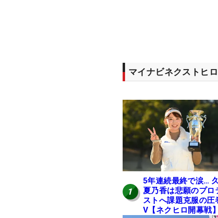
マイナビネクストヒロ
5年連続最終で涙… 
夏乃香は悲願のプロ
1
ストへ課題克服の圧
V【ネクヒロ開幕戦