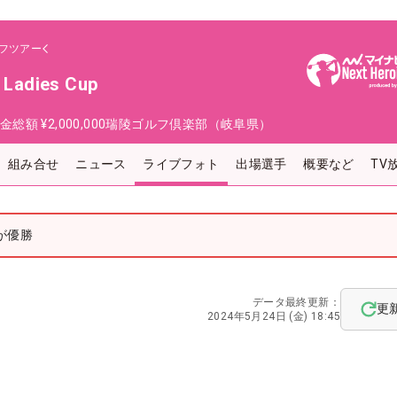
フツアー
 Ladies Cup
金総額
¥2,000,000
瑞陵ゴルフ倶楽部（岐阜県）
組み合せ
ニュース
ライブフォト
出場選手
概要など
TV
が優勝
データ最終更新：
更
2024年5月24日 (金) 18:45