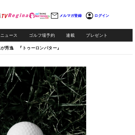
メルマガ登録
ログイン
Sニュース
ゴルフ場予約
連載
プレゼント
感が秀逸 『トゥーロンパター』