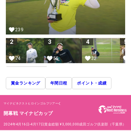
239
2
3
4
5
74
55
32
賞金ランキング
年間日程
ポイント・成績
マイナビネクストヒロインゴルフツアー
開幕戦 マイナビカップ
2024年4月16日-4月17日
賞金総額
¥3,000,000
成田ゴルフ倶楽部（千葉県）