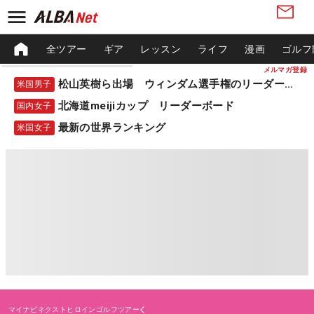
全ツアー
ギア
レッスン
ライフ
漫画
ゴルフ
メルマガ登録
松山英樹ら出場 ウィンダム選手権のリーダーボード
米国男子
北海道meijiカップ リーダーボード
国内女子
最新の世界ランキング
米国女子
マイナビネクストヒロインゴルフツアー