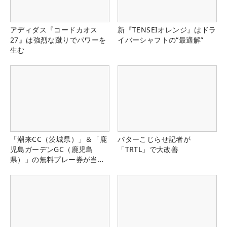
アディダス『コードカオス
新『TENSEIオレンジ』はドラ
27』は強烈な蹴りでパワーを
イバーシャフトの“最適解”
生む
「潮来CC（茨城県）」＆「鹿
パターこじらせ記者が
児島ガーデンGC（鹿児島
「TRTL」で大改善
県）」の無料プレー券が当た
る！！