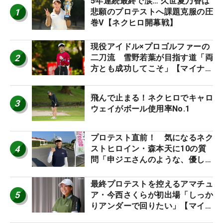
5年連続最終で涙… 久世夏乃香は
1
悲願のプロテストへ課題克服の圧
巻V【ネクヒロ開幕戦】
現役アイドル×プロゴルファーの
2
二刀流 雪野若葉が目指す道「両
方とも成功してこそ」【マイナビ
ネクストヒロインツアー】
飛んで止まる！ネクヒロでキャロ
3
ウェイがボール使用率No.1
プロテスト直前！ 気になるネク
4
ストヒロイン・森本天に10の質
問「申ジエさんのような、優しく
て、人柄がよくて、そういうプロ
になりたいです」
最終プロテストを控えるアマチュ
5
ア・今西さくらが初出場「しっか
りアンダーで回りたい」【マイナ
ビ ネクストヒロインツアー】