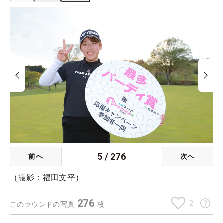
5
/
276
前へ
次へ
（撮影：福田文平）
276
2
このラウンドの写真
枚