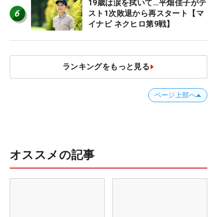
19歳は涙を拭いて…平畑佳子がテ
6
スト1次敗退から再スタート【マ
イナビ ネクヒロ第9戦】
ランキングをもっと見る
ページ上部へ
オススメの記事