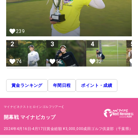
239
2
3
4
5
74
55
32
賞金ランキング
年間日程
ポイント・成績
マイナビネクストヒロインゴルフツアー
開幕戦 マイナビカップ
2024年4月16日-4月17日
賞金総額
¥3,000,000
成田ゴルフ倶楽部（千葉県）