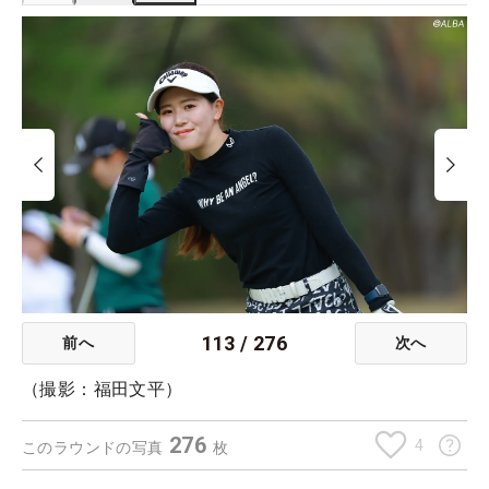
113
/
276
前へ
次へ
（撮影：福田文平）
276
4
このラウンドの写真
枚