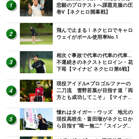
1
悲願のプロテストへ課題克服の圧
巻V【ネクヒロ開幕戦】
飛んで止まる！ネクヒロでキャロ
2
ウェイがボール使用率No.1
相次ぐ事故で代車の代車の代車…
3
不運続きのネクストヒロイン・花
下苺【マイナビ ネクヒロ第6戦】
現役アイドル×プロゴルファーの
4
二刀流 雪野若葉が目指す道「両
方とも成功してこそ」【マイナビ
ネクストヒロインツアー】
憧れはタイガー・ウッズ 地元の
5
現役高校生・畠田瑠がネクヒロか
ら目指す“唯一無二”「スイングは
誰にも負けない」