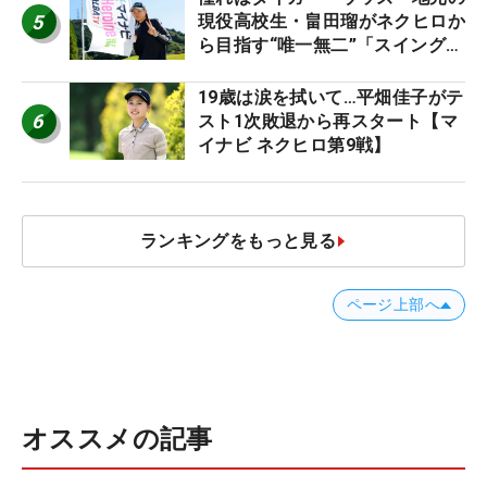
5
現役高校生・畠田瑠がネクヒロか
ら目指す“唯一無二”「スイングは
誰にも負けない」
19歳は涙を拭いて…平畑佳子がテ
6
スト1次敗退から再スタート【マ
イナビ ネクヒロ第9戦】
ランキングをもっと見る
ページ上部へ
オススメの記事