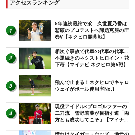
アクセスランキング
5年連続最終で涙… 久世夏乃香は
1
悲願のプロテストへ課題克服の圧
巻V【ネクヒロ開幕戦】
相次ぐ事故で代車の代車の代車…
2
不運続きのネクストヒロイン・花
下苺【マイナビ ネクヒロ第6戦】
飛んで止まる！ネクヒロでキャロ
3
ウェイがボール使用率No.1
現役アイドル×プロゴルファーの
4
二刀流 雪野若葉が目指す道「両
方とも成功してこそ」【マイナビ
ネクストヒロインツアー】
憧れはタイガー・ウッズ 地元の