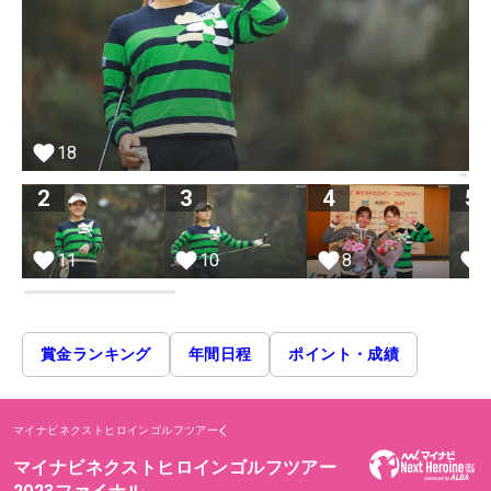
18
2
3
4
5
11
10
8
賞金ランキング
年間日程
ポイント・成績
マイナビネクストヒロインゴルフツアー
マイナビネクストヒロインゴルフツアー