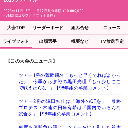
2023ファイナル
2023年11月16日-11月17日
賞金総額
¥10,000,000
PGM総成ゴルフクラブ（千葉県）
大会TOP
リーダーボード
組み合せ
ニュース
ライブフォト
出場選手
概要など
TV放送予定
【この大会のニュース】
ツアー1勝の荒武飛名「もっと早くでればよかっ
た」 今季から参戦の黒田光理「もう少しここ
で戦えたらな…」【98年組の卒業コメント】
ツアー2勝の澤田知佳は「海外のQTを」 最終
プロテスト常連の円角有希は「国内でいろんな
試合を」【98年組の卒業コメント】
何度も優勝争い演じ、ツアーをけん引した鈴木