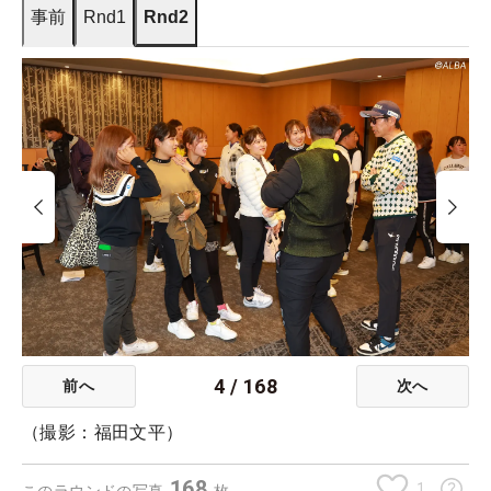
事前
Rnd1
Rnd2
4
/
168
前へ
次へ
（撮影：福田文平）
168
1