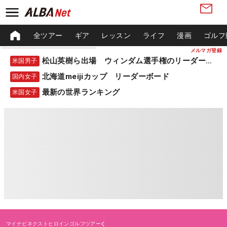
全ツアー
ギア
レッスン
ライフ
漫画
ゴルフ
メルマガ登録
松山英樹ら出場 ウィンダム選手権のリーダーボード
米国男子
北海道meijiカップ リーダーボード
国内女子
最新の世界ランキング
米国女子
マイナビネクストヒロインゴルフツアー