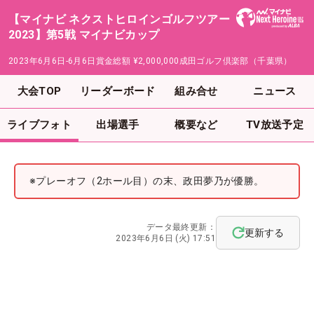
【マイナビ ネクストヒロインゴルフツアー
2023】第5戦 マイナビカップ
2023年6月6日-6月6日
賞金総額
¥2,000,000
成田ゴルフ倶楽部（千葉県）
大会TOP
リーダーボード
組み合せ
ニュース
ライブフォト
出場選手
概要など
TV放送予定
※プレーオフ（2ホール目）の末、政田夢乃が優勝。
データ最終更新：
更新する
2023年6月6日 (火) 17:51