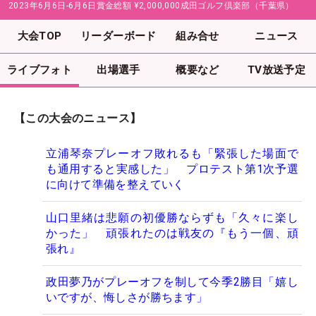
2023年6月6日-6月6日
賞金総額
¥2,000,000
成田ゴルフ倶楽部（千葉県）
大会TOP
リーダーボード
組み合せ
ニュース
ライブフォト
出場選手
概要など
TV放送予定
【この大会のニュース】
立浦琴奈プレーオフ敗れるも「緊張した場面で
も通用すると実感した」 プロテスト第1次予選
に向けて準備を整えていく
山口里緒は悲願の初優勝ならずも「久々に楽し
かった」 頑張れたのは戦友の『もう一個、頑
張れ』
政田夢乃がプレーオフを制して今季2勝目「嬉し
いですが、悔しさが勝ちます」