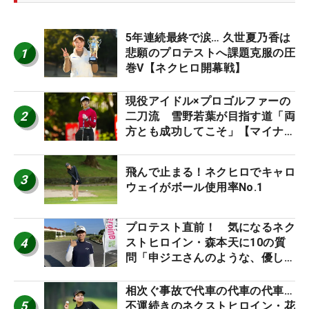
5年連続最終で涙… 久世夏乃香は
1
悲願のプロテストへ課題克服の圧
巻V【ネクヒロ開幕戦】
現役アイドル×プロゴルファーの
2
二刀流 雪野若葉が目指す道「両
方とも成功してこそ」【マイナビ
ネクストヒロインツアー】
飛んで止まる！ネクヒロでキャロ
3
ウェイがボール使用率No.1
プロテスト直前！ 気になるネク
4
ストヒロイン・森本天に10の質
問「申ジエさんのような、優しく
て、人柄がよくて、そういうプロ
になりたいです」
相次ぐ事故で代車の代車の代車…
5
不運続きのネクストヒロイン・花