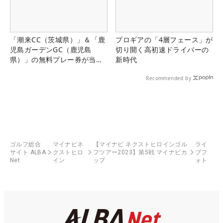
「潮来CC（茨城県）」＆「鹿
プロギアの「4層フェース」が
児島ガーデンGC（鹿児島
切り開く高初速ドライバーの
県）」の無料プレー券が当た
新時代
る！！
Recommended by
ゴルフ総合
マイナビネ
【マイナビ ネクストヒロインゴル
ライ
サイト ALBA
クストヒロ
フツアー2023】第5戦 マイナビカ
ブフ
Net
イン
ップ
ォト