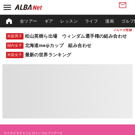
全ツアー
ギア
レッスン
ライフ
漫画
ゴルフ
メルマガ登録
松山英樹ら出場 ウィンダム選手権の組み合わせ
米国男子
北海道meijiカップ 組み合わせ
国内女子
最新の世界ランキング
米国女子
マイナビネクストヒロインゴルフツアー