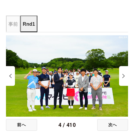
事前
Rnd1
4
/
410
前へ
次へ