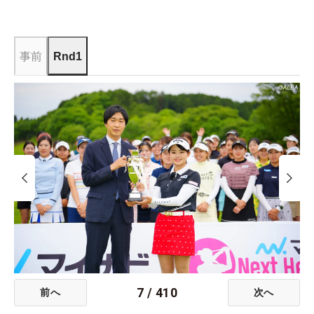
事前
Rnd1
7
/
410
前へ
次へ