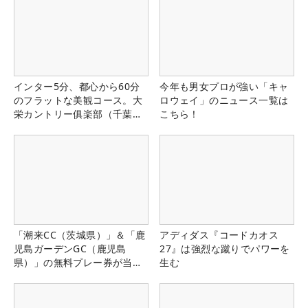
インター5分、都心から60分
今年も男女プロが強い「キャ
のフラットな美観コース。大
ロウェイ」のニュース一覧は
栄カントリー俱楽部（千葉
こちら！
県）
「潮来CC（茨城県）」＆「鹿
アディダス『コードカオス
児島ガーデンGC（鹿児島
27』は強烈な蹴りでパワーを
県）」の無料プレー券が当た
生む
る！！