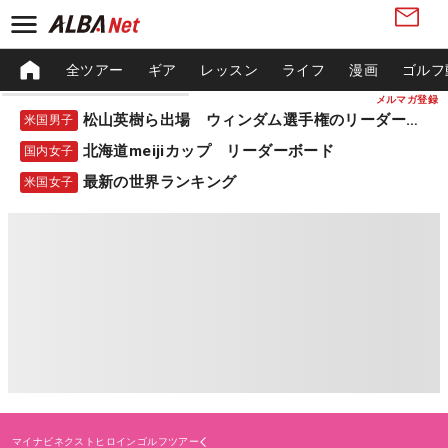
全ツアー
ギア
レッスン
ライフ
漫画
ゴルフ
メルマガ登録
松山英樹ら出場 ウィンダム選手権のリーダーボード
米国男子
北海道meijiカップ リーダーボード
国内女子
最新の世界ランキング
米国女子
マイナビネクストヒロインゴルフツアー