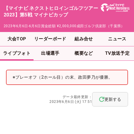
【マイナビ ネクストヒロインゴルフツアー
2023】第5戦 マイナビカップ
2023年6月6日-6月6日
賞金総額
¥2,000,000
成田ゴルフ倶楽部（千葉県）
大会TOP
リーダーボード
組み合せ
ニュース
ライブフォト
出場選手
概要など
TV放送予定
※プレーオフ（2ホール目）の末、政田夢乃が優勝。
データ最終更新：
更新する
2023年6月6日 (火) 17:51