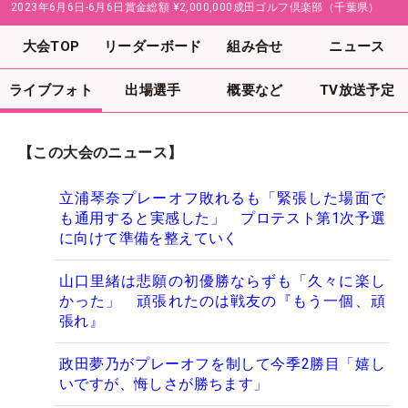
2023年6月6日-6月6日
賞金総額
¥2,000,000
成田ゴルフ倶楽部（千葉県）
大会TOP
リーダーボード
組み合せ
ニュース
ライブフォト
出場選手
概要など
TV放送予定
【この大会のニュース】
立浦琴奈プレーオフ敗れるも「緊張した場面で
も通用すると実感した」 プロテスト第1次予選
に向けて準備を整えていく
山口里緒は悲願の初優勝ならずも「久々に楽し
かった」 頑張れたのは戦友の『もう一個、頑
張れ』
政田夢乃がプレーオフを制して今季2勝目「嬉し
いですが、悔しさが勝ちます」