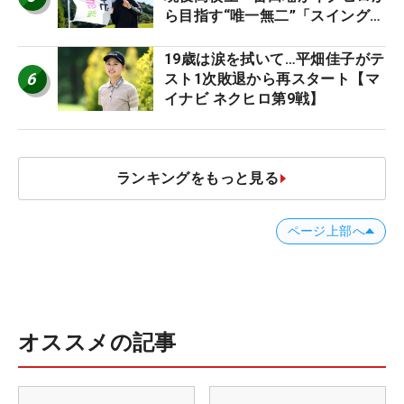
ら目指す“唯一無二”「スイングは
誰にも負けない」
19歳は涙を拭いて…平畑佳子がテ
6
スト1次敗退から再スタート【マ
イナビ ネクヒロ第9戦】
ランキングをもっと見る
ページ上部へ
オススメの記事