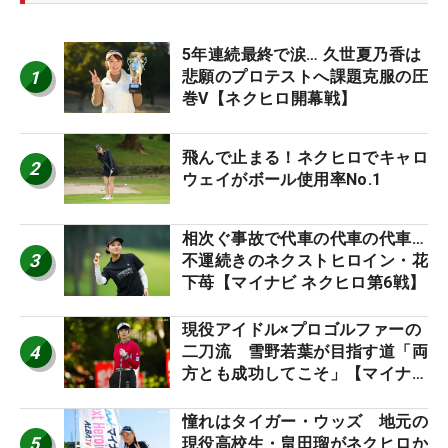
5年連続最終で涙… 久世夏乃香は
1
悲願のプロテストへ課題克服の圧
巻V【ネクヒロ開幕戦】
飛んで止まる！ネクヒロでキャロ
2
ウェイがボール使用率No.1
相次ぐ事故で代車の代車の代車…
3
不運続きのネクストヒロイン・花
下苺【マイナビ ネクヒロ第6戦】
現役アイドル×プロゴルファーの
4
二刀流 雪野若葉が目指す道「両
方とも成功してこそ」【マイナビ
ネクストヒロインツアー】
憧れはタイガー・ウッズ 地元の
5
現役高校生・畠田瑠がネクヒロか