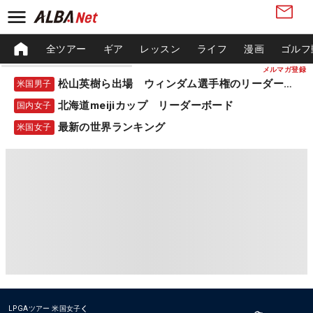
全ツアー
ギア
レッスン
ライフ
漫画
ゴルフ
メルマガ登録
松山英樹ら出場 ウィンダム選手権のリーダーボード
米国男子
北海道meijiカップ リーダーボード
国内女子
最新の世界ランキング
米国女子
LPGAツアー
米国女子