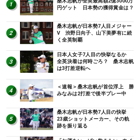
桑木志帆が全英最高額2億3000万
1
円ゲット 日本勢の獲得賞金は？
桑木志帆が日本勢7人目メジャー
2
V 渋野日向子、山下美夢有に続
く全英制覇
日本人女子7人目の快挙なるか
3
全英決着は何時ごろ？ 桑木志帆
は3打差逆転へ
＜速報＞桑木志帆が首位浮上 勝
4
みなみは2打差で後半プレー中
桑木志帆が日本勢7人目の快挙
5
23歳ショットメーカー、その軌
跡を振り返る