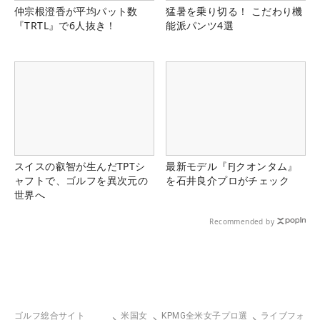
仲宗根澄香が平均パット数
猛暑を乗り切る！ こだわり機
『TRTL』で6人抜き！
能派パンツ4選
スイスの叡智が生んだTPTシ
最新モデル『FJクオンタム』
ャフトで、ゴルフを異次元の
を石井良介プロがチェック
世界へ
Recommended by
ゴルフ総合サイト
米国女
KPMG全米女子プロ選
ライブフォ