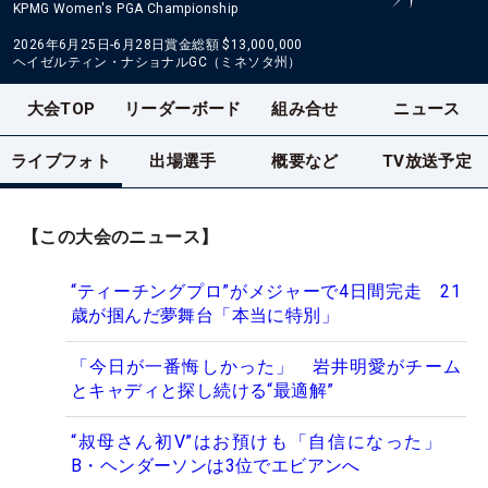
KPMG Women's PGA Championship
2026年6月25日-6月28日
賞金総額
$13,000,000
ヘイゼルティン・ナショナルGC（ミネソタ州）
大会TOP
リーダーボード
組み合せ
ニュース
ライブフォト
出場選手
概要など
TV放送予定
【この大会のニュース】
“ティーチングプロ”がメジャーで4日間完走 21
歳が掴んだ夢舞台「本当に特別」
「今日が一番悔しかった」 岩井明愛がチーム
とキャディと探し続ける“最適解”
“叔母さん初V”はお預けも「自信になった」
B・ヘンダーソンは3位でエビアンへ