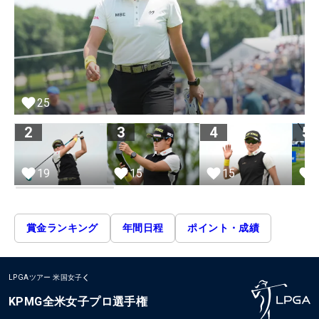
25
2
3
4
5
19
15
15
賞金ランキング
年間日程
ポイント・成績
LPGAツアー
米国女子
KPMG全米女子プロ選手権