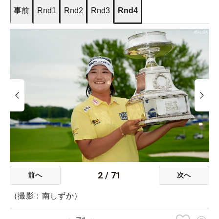
事前
Rnd1
Rnd2
Rnd3
Rnd4
2
/
71
前へ
次へ
（撮影：南しずか）