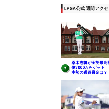
LPGA公式 週間アク
桑木志帆が全英最高
億3000万円ゲット
1
本勢の獲得賞金は？