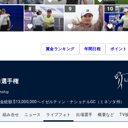
8
9
10
6
2
1
賞金ランキング
年間日程
ポイント
ロ選手権
nship
金総額
$13,000,000
ヘイゼルティン・ナショナルGC（ミネソタ州）
組み合せ
ニュース
ライブフォト
出場選手
概要など
TV