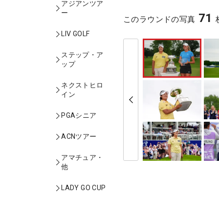
アジアンツア
ー
71
このラウンドの写真
LIV GOLF
ステップ・ア
ップ
ネクストヒロ
イン
PGAシニア
ACNツアー
アマチュア・
他
LADY GO CUP