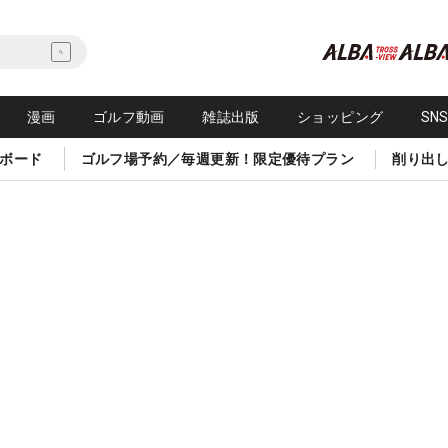
漫画
ゴルフ動画
雑誌出版
ショッピング
SN
ボード
ゴルフ場予約／毎週更新！限定優待プラン
削り出