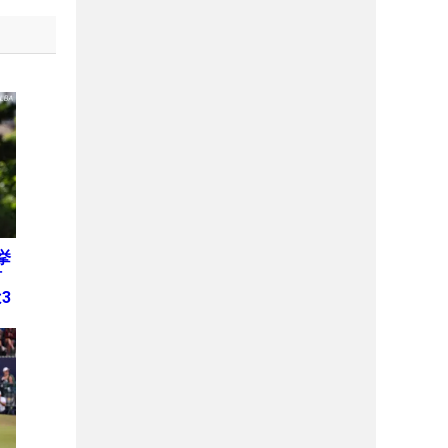
挙
何
3