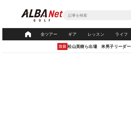
全ツアー
ギア
レッスン
ライフ
松山英樹ら出場 米男子リーダー
注目