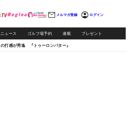
メルマガ登録
ログイン
Sニュース
ゴルフ場予約
連載
プレゼント
しの打感が秀逸 『トゥーロンパター』