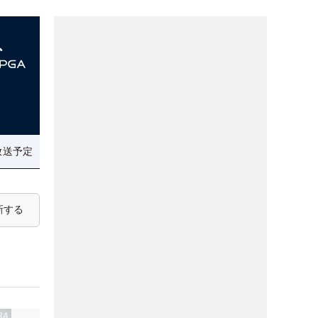
放送予定
新する