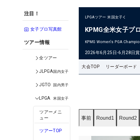
注目！
LPGAツアー
米国女子
KPMG全米女子プ
女子プロ写真館
ツアー情報
KPMG Women's PGA Champio
2026年6月25日-6月28日
賞
全ツアー
大会TOP
リーダーボード
JLPGA
国内女子
JGTO
国内男子
LPGA
米国女子
ツアーメニ
事前
Round1
Round2
ュー
ツアーTOP