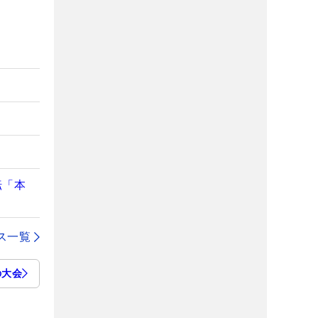
へ
転「本
ス一覧
の大会