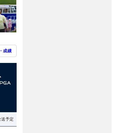
・成績
放送予定