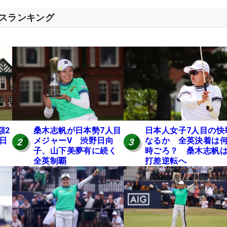
セスランキング
額2
桑木志帆が日本勢7人目
日本人女子7人目の快
 日
メジャーV 渋野日向
なるか 全英決着は
2
3
子、山下美夢有に続く
時ごろ？ 桑木志帆は
全英制覇
打差逆転へ