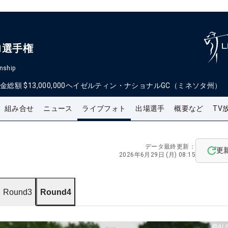
ロ選手権
nship
金総額
$13,000,000
ヘイゼルティン・ナショナルGC（ミネソタ州）
組み合せ
ニュース
ライブフォト
出場選手
概要など
TV
データ最終更新：
更
2026年6月29日 (月) 08:15
Round3
Round4