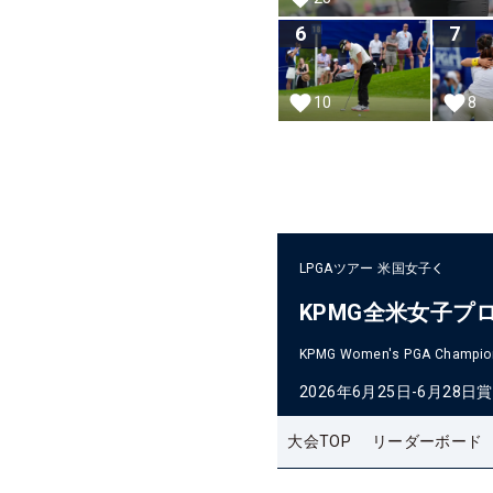
6
7
10
8
LPGAツアー
米国女子
KPMG全米女子プ
KPMG Women's PGA Champio
2026年6月25日-6月28日
賞
大会TOP
リーダーボード