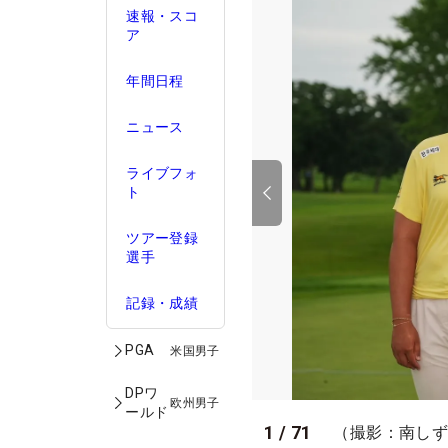
速報・スコ
ア
年間日程
ニュース
ライブフォ
ト
ツアー登録
選手
記録・成績
PGA
米国男子
DPワ
欧州男子
ールド
1
/
71
（撮影：南し