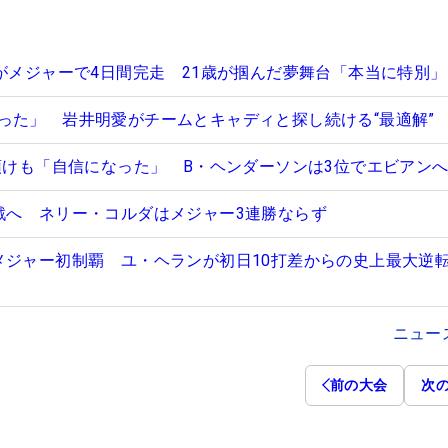
”がメジャーで4日間完走 21歳が掴んだ夢舞台「本当に特別」
った」 岩井明愛がチームとキャディと探し続ける“最適解”
お預けも「自信になった」 B・ヘンダーソンは3位でエビアン
戦へ ネリー・コルダはメジャー3連勝ならず
メジャー初制覇 ユ・ヘランが初日10打差からの史上最大逆
ニュー
前の大会
次