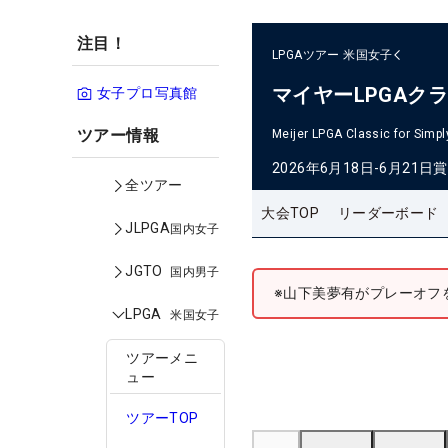
注目！
LPGAツアー
米国女子
マイヤーLPGAク
女子プロ写真館
ツアー情報
Meijer LPGA Classic for Simpl
2026年6月18日-6月21日
賞
全ツアー
大会TOP
リーダーボード
JLPGA
国内女子
JGTO
国内男子
※山下美夢有がプレーオフ
LPGA
米国女子
ツアーメニ
ュー
ツアーTOP