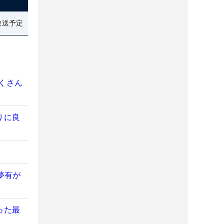
放送予定
くさん
りに良
夢有が
った最