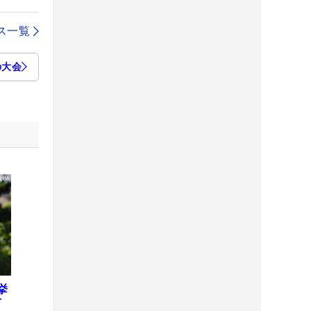
ス一覧
の大会
挙
何