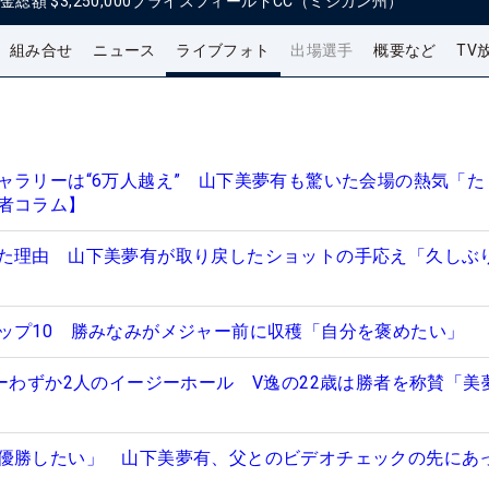
金総額
$3,250,000
ブライスフィールドCC（ミシガン州）
組み合せ
ニュース
ライブフォト
出場選手
概要など
TV
ャラリーは“6万人越え” 山下美夢有も驚いた会場の熱気「た
者コラム】
た理由 山下美夢有が取り戻したショットの手応え「久しぶ
ップ10 勝みなみがメジャー前に収穫「自分を褒めたい」
ギーわずか2人のイージーホール V逸の22歳は勝者を称賛「美
優勝したい」 山下美夢有、父とのビデオチェックの先にあ