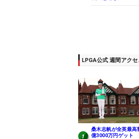
LPGA公式 週間アク
桑木志帆が全英最高
億3000万円ゲット
1