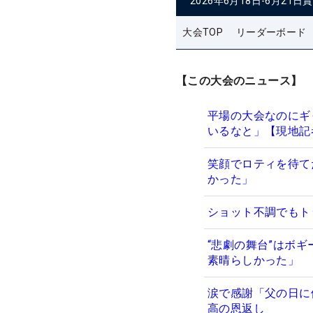
2026年6月18日-6月21日
賞
大会TOP
リーダーボード
【この大会のニュース】
平場の大会なのにギ
いるなと」【現地記
笑顔でロティを待て
かった」
ショット不調でもト
“悲劇の舞台”はボ
素晴らしかった」
涙で感謝「父の日に
高の恩返し