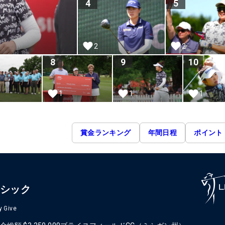
4
5
2
2
8
9
10
1
1
1
賞金ランキング
年間日程
ポイント
ラシック
y Give