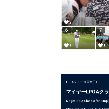
2
6
7
1
1
LPGAツアー
米国女子
マイヤーLPGAク
Meijer LPGA Classic for Simpl