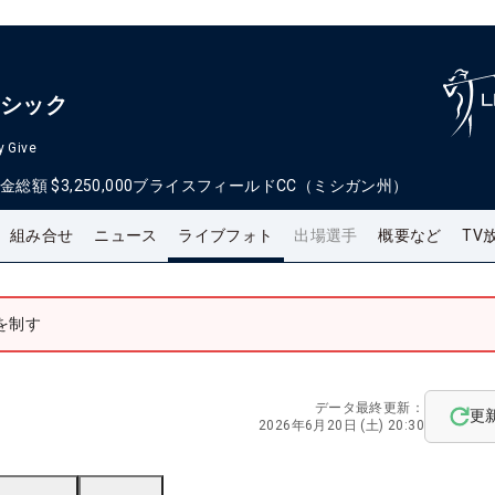
ラシック
y Give
金総額
$3,250,000
ブライスフィールドCC（ミシガン州）
組み合せ
ニュース
ライブフォト
出場選手
概要など
TV
を制す
データ最終更新：
更
2026年6月20日 (土) 20:30