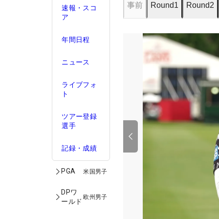
事前
Round1
Round2
速報・スコ
ア
年間日程
ニュース
ライブフォ
ト
ツアー登録
選手
記録・成績
PGA
米国男子
DPワ
欧州男子
ールド