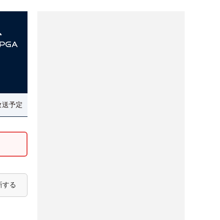
放送予定
新する