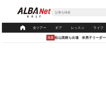
全ツアー
ギア
レッスン
ライフ
松山英樹ら出場 米男子リーダー
注目