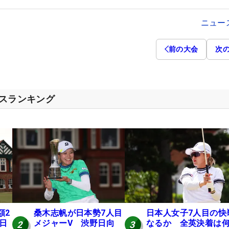
ニュー
前の大会
次
セスランキング
額2
桑木志帆が日本勢7人目
日本人女子7人目の快
 日
メジャーV 渋野日向
なるか 全英決着は
2
3