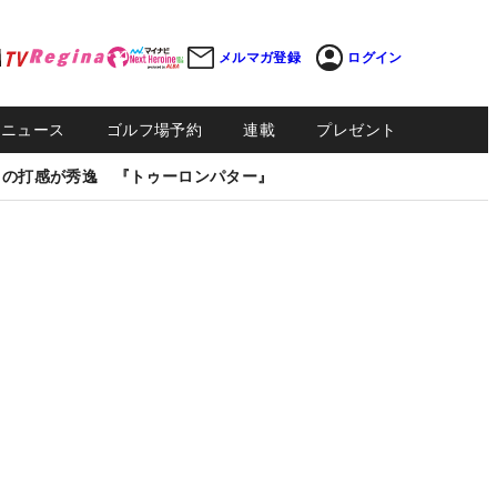
メルマガ登録
ログイン
Sニュース
ゴルフ場予約
連載
プレゼント
しの打感が秀逸 『トゥーロンパター』