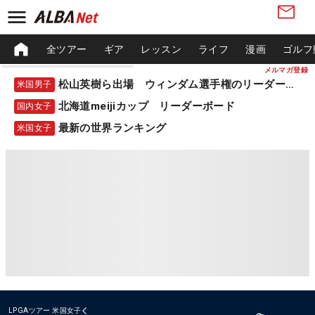
全ツアー
ギア
レッスン
ライフ
漫画
ゴルフ
メルマガ登録
松山英樹ら出場 ウィンダム選手権のリーダーボード
米国男子
北海道meijiカップ リーダーボード
国内女子
最新の世界ランキング
米国女子
LPGAツアー
米国女子