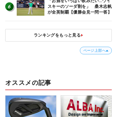
「お酒をいっぱい飲みたい…ウイ
6
スキーのソーダ割を」 桑木志帆
が全英制覇【優勝会見一問一答】
ランキングをもっと見る
ページ上部へ
オススメの記事