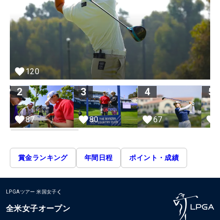
120
2
3
4
5
80
87
67
賞金ランキング
年間日程
ポイント・成績
LPGAツアー
米国女子
全米女子オープン