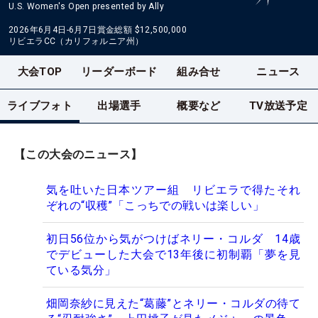
U.S. Women's Open presented by Ally
2026年6月4日-6月7日
賞金総額
$12,500,000
リビエラCC（カリフォルニア州）
大会TOP
リーダーボード
組み合せ
ニュース
ライブフォト
出場選手
概要など
TV放送予定
【この大会のニュース】
気を吐いた日本ツアー組 リビエラで得たそれ
ぞれの“収穫”「こっちでの戦いは楽しい」
初日56位から気がつけばネリー・コルダ 14歳
でデビューした大会で13年後に初制覇「夢を見
ている気分」
畑岡奈紗に見えた“葛藤”とネリー・コルダの待て