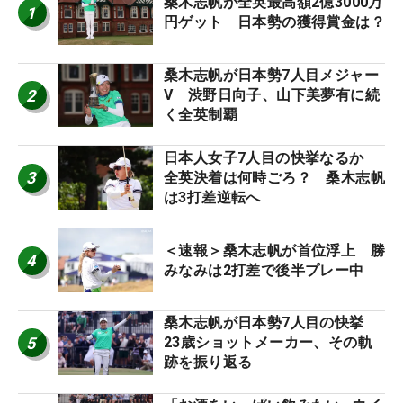
桑木志帆が全英最高額2億3000万
1
円ゲット 日本勢の獲得賞金は？
桑木志帆が日本勢7人目メジャー
2
V 渋野日向子、山下美夢有に続
く全英制覇
日本人女子7人目の快挙なるか
3
全英決着は何時ごろ？ 桑木志帆
は3打差逆転へ
＜速報＞桑木志帆が首位浮上 勝
4
みなみは2打差で後半プレー中
桑木志帆が日本勢7人目の快挙
5
23歳ショットメーカー、その軌
跡を振り返る