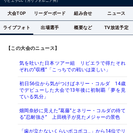
リビエラCC（カリフォルニア州）
大会TOP
リーダーボード
組み合せ
ニュース
ライブフォト
出場選手
概要など
TV放送予定
【この大会のニュース】
気を吐いた日本ツアー組 リビエラで得たそれ
ぞれの“収穫”「こっちでの戦いは楽しい」
初日56位から気がつけばネリー・コルダ 14歳
でデビューした大会で13年後に初制覇「夢を見
ている気分」
畑岡奈紗に見えた“葛藤”とネリー・コルダの待て
る“忍耐強さ” 上田桃子が見たメジャーの景色
「歯が立たないくらいボコボコ…」から14位でリ