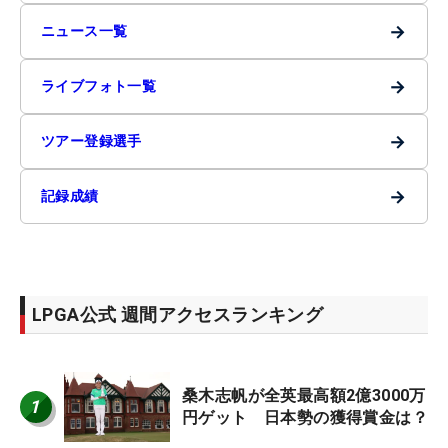
→
ニュース一覧
→
ライブフォト一覧
→
ツアー登録選手
→
記録成績
LPGA公式 週間アクセスランキング
桑木志帆が全英最高額2億3000万
1
円ゲット 日本勢の獲得賞金は？