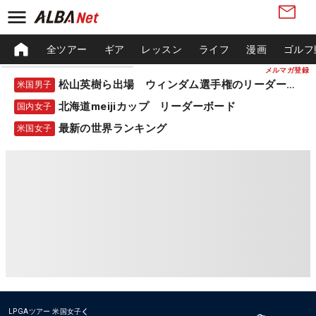
全ツアー
ギア
レッスン
ライフ
漫画
ゴルフ
メルマガ登録
松山英樹ら出場 ウィンダム選手権のリーダーボード
米国男子
北海道meijiカップ リーダーボード
国内女子
最新の世界ランキング
米国女子
LPGAツアー
米国女子