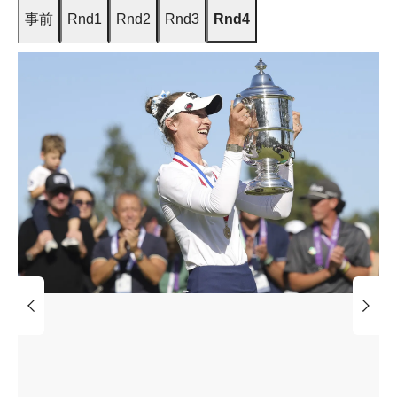
事前
Rnd1
Rnd2
Rnd3
Rnd4