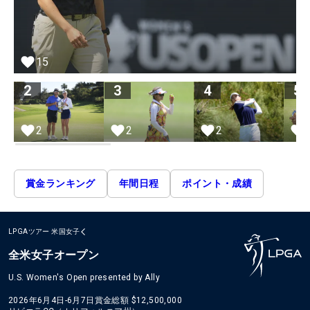
15
2
3
4
5
2
2
2
賞金ランキング
年間日程
ポイント・成績
LPGAツアー
米国女子
全米女子オープン
U.S. Women's Open presented by Ally
2026年6月4日-6月7日
賞金総額
$12,500,000