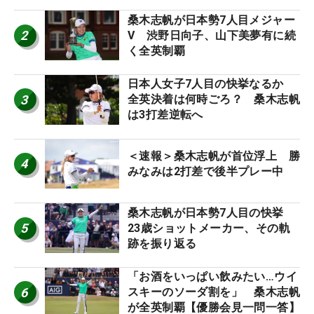
桑木志帆が日本勢7人目メジャー
2
V 渋野日向子、山下美夢有に続
く全英制覇
日本人女子7人目の快挙なるか
3
全英決着は何時ごろ？ 桑木志帆
は3打差逆転へ
＜速報＞桑木志帆が首位浮上 勝
4
みなみは2打差で後半プレー中
桑木志帆が日本勢7人目の快挙
5
23歳ショットメーカー、その軌
跡を振り返る
「お酒をいっぱい飲みたい…ウイ
6
スキーのソーダ割を」 桑木志帆
が全英制覇【優勝会見一問一答】