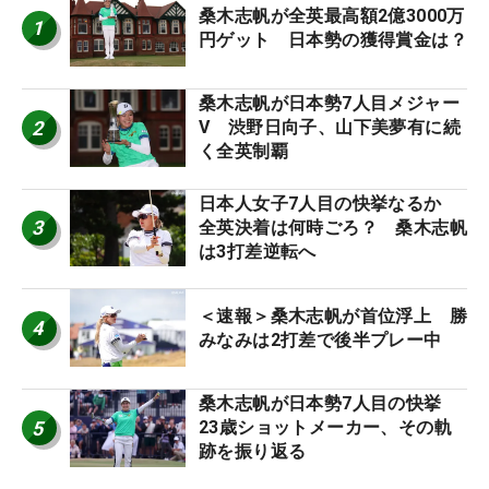
桑木志帆が全英最高額2億3000万
1
円ゲット 日本勢の獲得賞金は？
桑木志帆が日本勢7人目メジャー
2
V 渋野日向子、山下美夢有に続
く全英制覇
日本人女子7人目の快挙なるか
3
全英決着は何時ごろ？ 桑木志帆
は3打差逆転へ
＜速報＞桑木志帆が首位浮上 勝
4
みなみは2打差で後半プレー中
桑木志帆が日本勢7人目の快挙
5
23歳ショットメーカー、その軌
跡を振り返る