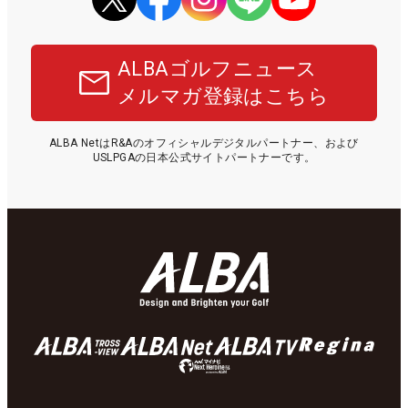
ALBAゴルフニュース
メルマガ登録はこちら
ALBA NetはR&Aのオフィシャルデジタルパートナー、および
USLPGAの日本公式サイトパートナーです。