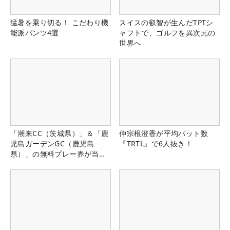
猛暑を乗り切る！ こだわり機
スイスの叡智が生んだTPTシ
能派パンツ4選
ャフトで、ゴルフを異次元の
世界へ
「潮来CC（茨城県）」＆「鹿
仲宗根澄香が平均パット数
児島ガーデンGC（鹿児島
『TRTL』で6人抜き！
県）」の無料プレー券が当た
る！！