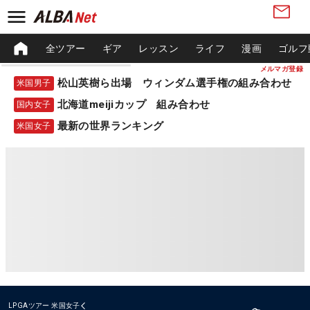
全ツアー
ギア
レッスン
ライフ
漫画
ゴルフ
メルマガ登録
松山英樹ら出場 ウィンダム選手権の組み合わせ
米国男子
北海道meijiカップ 組み合わせ
国内女子
最新の世界ランキング
米国女子
LPGAツアー
米国女子