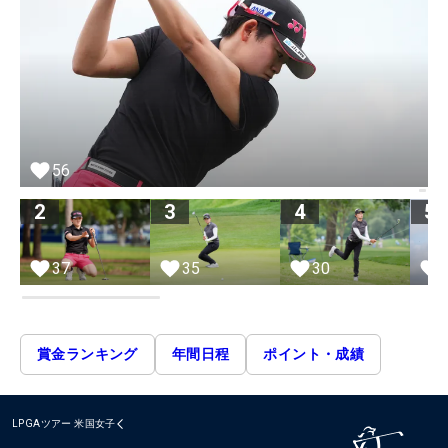
56
2
3
4
5
37
35
30
賞金ランキング
年間日程
ポイント・成績
LPGAツアー
米国女子