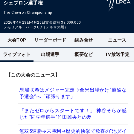
シェブロン選手権
The Chevron Championship
2026年4月23日-4月26日
賞金総額
$9,000,000
メモリアル・パークGC（テキサス州）
大会TOP
リーダーボード
組み合せ
ニュース
ライブフォト
出場選手
概要など
TV放送予定
【この大会のニュース】
馬場咲希はメジャー完走→全米出場かけ“過酷な
予選会”へ「頑張ります」
「またゼロからスタートです！」 神谷そらが感
じた“同学年選手”竹田麗央との差
無双5連勝→未勝利→歴史的快挙で歓喜の“池ダイ