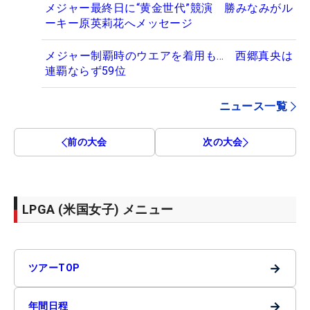
メジャー最終日に“黄金世代”競演 勝みなみがル
ーキー原英莉花へメッセージ
メジャー制覇時のウエアを着用も… 西郷真央は
連覇ならず59位
ニュース一覧
前の大会
次の大会
LPGA (米国女子) メニュー
→
ツアーTOP
→
年間日程