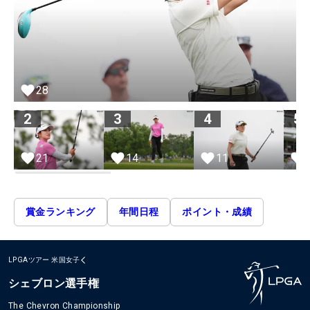
28
2
3
4
5
21
14
11
賞金ランキング
年間日程
ポイント・成績
LPGAツアー
米国女子
シェブロン選手権
The Chevron Championship