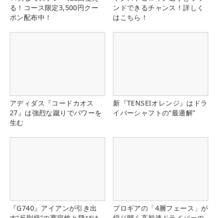
る！コース限定3,500円クー
ンドできるチャンス！詳しく
ポン配布中！
はこちら！
アディダス『コードカオス
新『TENSEIオレンジ』はドラ
27』は強烈な蹴りでパワーを
イバーシャフトの“最適解”
生む
『G740』アイアンが引き出
プロギアの「4層フェース」が
す“反則級”の寛容性と飛びは
切り開く高初速ドライバーの