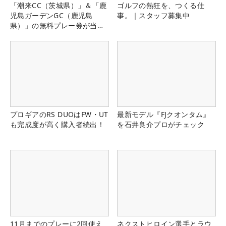
「潮来CC（茨城県）」＆「鹿
ゴルフの熱狂を、つくる仕
児島ガーデンGC（鹿児島
事。｜スタッフ募集中
県）」の無料プレー券が当た
る！！
プロギアのRS DUOはFW・UT
最新モデル『FJクオンタム』
も完成度が高く購入者続出！
を石井良介プロがチェック
11月までのプレーに2回使え
ネクストヒロイン選手とラウ