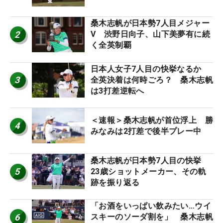
桑木志帆が日本勢7人目メジャー
2
V 渋野日向子、山下美夢有に続
く全英制覇
日本人女子7人目の快挙なるか
3
全英決着は何時ごろ？ 桑木志帆
は3打差逆転へ
＜速報＞桑木志帆が首位浮上 勝
4
みなみは2打差で後半プレー中
桑木志帆が日本勢7人目の快挙
5
23歳ショットメーカー、その軌
跡を振り返る
「お酒をいっぱい飲みたい…ウイ
6
スキーのソーダ割を」 桑木志帆