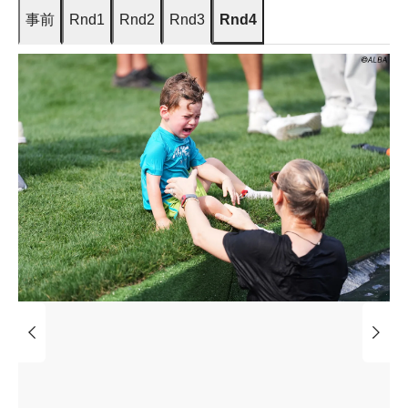
事前
Rnd1
Rnd2
Rnd3
Rnd4