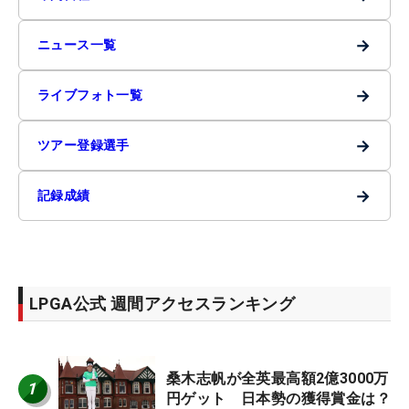
→
ニュース一覧
→
ライブフォト一覧
→
ツアー登録選手
→
記録成績
LPGA公式 週間アクセスランキング
桑木志帆が全英最高額2億3000万
1
円ゲット 日本勢の獲得賞金は？