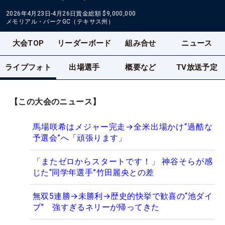
2026年4月23日-4月26日
賞金総額
$9,000,000
メモリアル・パークGC（テキサス州）
大会TOP
リーダーボード
組み合せ
ニュース
ライブフォト
出場選手
概要など
TV放送予定
【この大会のニュース】
馬場咲希はメジャー完走→全米出場かけ“過酷な
予選会”へ「頑張ります」
「またゼロからスタートです！」 神谷そらが感
じた“同学年選手”竹田麗央との差
無双5連勝→未勝利→歴史的快挙で歓喜の“池ダイ
ブ” 強すぎるネリーが帰ってきた