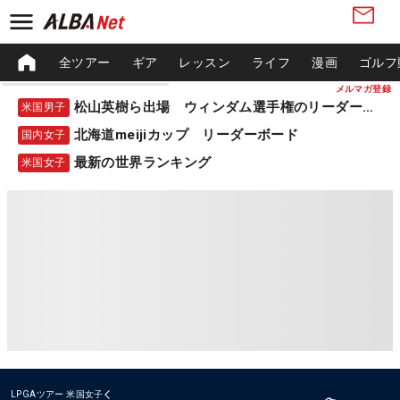
全ツアー
ギア
レッスン
ライフ
漫画
ゴルフ
メルマガ登録
松山英樹ら出場 ウィンダム選手権のリーダーボード
米国男子
北海道meijiカップ リーダーボード
国内女子
最新の世界ランキング
米国女子
LPGAツアー
米国女子