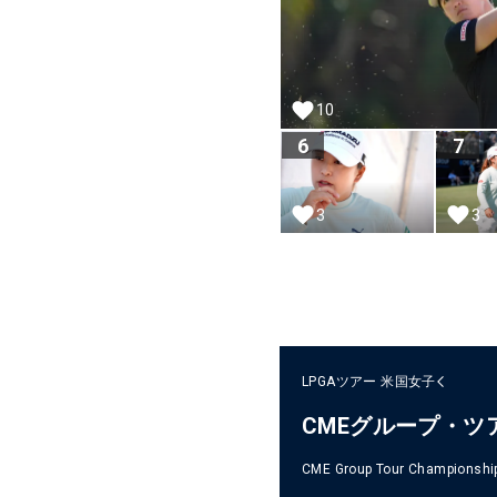
10
6
7
3
3
LPGAツアー
米国女子
CMEグループ・ツ
CME Group Tour Championshi