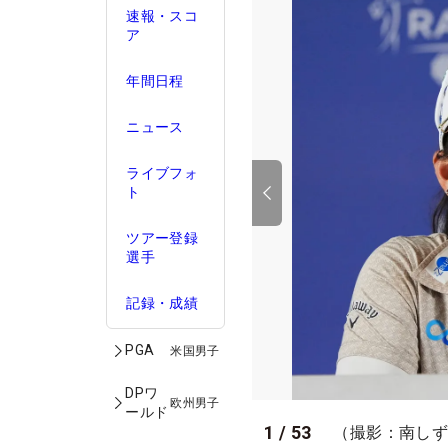
速報・スコ
ア
年間日程
ニュース
ライブフォ
ト
ツアー登録
選手
記録・成績
PGA
米国男子
DPワ
欧州男子
ールド
1
/
53
（撮影：南し