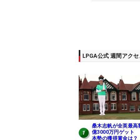
LPGA公式 週間アク
桑木志帆が全英最高
億3000万円ゲット
1
本勢の獲得賞金は？