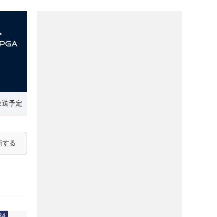
放送予定
新する