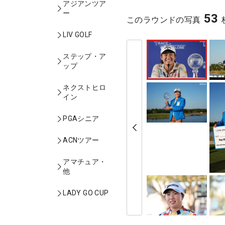
アジアンツア
ー
53
このラウンドの写真
LIV GOLF
ステップ・ア
ップ
ネクストヒロ
イン
PGAシニア
ACNツアー
アマチュア・
他
LADY GO CUP