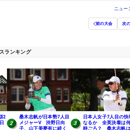
ニュー
前の大会
次
セスランキング
額2
桑木志帆が日本勢7人目
日本人女子7人目の快
 日
メジャーV 渋野日向
なるか 全英決着は
2
3
子、山下美夢有に続く
時ごろ？ 桑木志帆は