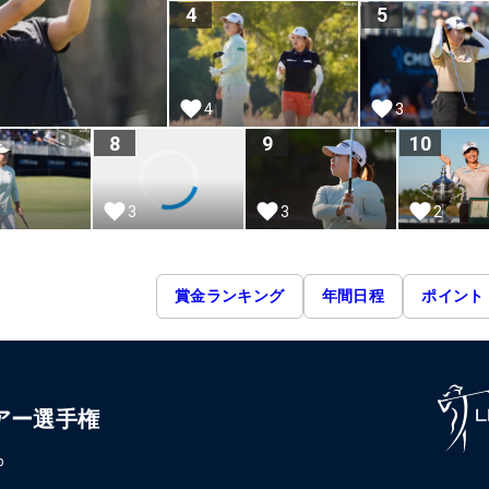
4
5
4
3
8
9
10
3
2
3
賞金ランキング
年間日程
ポイント
アー選手権
p