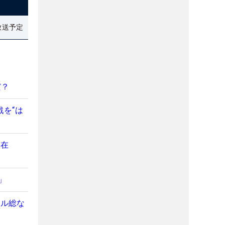
放送予定
だ？
を“は
存在
」
トル総な