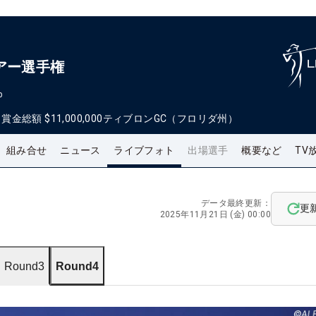
アー選手権
p
日
賞金総額
$11,000,000
ティブロンGC（フロリダ州）
組み合せ
ニュース
ライブフォト
出場選手
概要など
TV
データ最終更新：
更
2025年11月21日 (金) 00:00
Round3
Round4