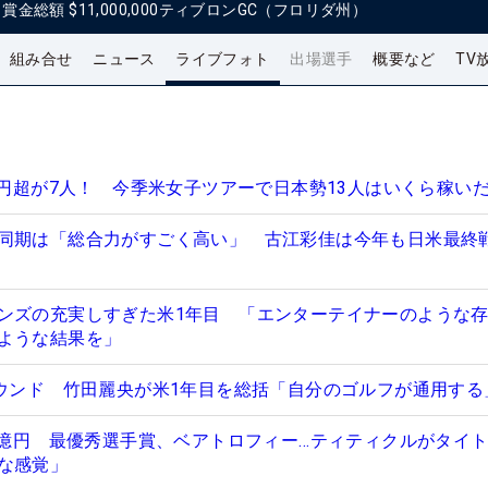
日
賞金総額
$11,000,000
ティブロンGC（フロリダ州）
組み合せ
ニュース
ライブフォト
出場選手
概要など
TV
億円超が7人！ 今季米女子ツアーで日本勢13人はいくら稼い
同期は「総合力がすごく高い」 古江彩佳は今年も日米最終戦
ンズの充実しすぎた米1年目 「エンターテイナーのような
ような結果を」
ラウンド 竹田麗央が米1年目を総括「自分のゴルフが通用する
.8億円 最優秀選手賞、ベアトロフィー…ティティクルがタイ
な感覚」