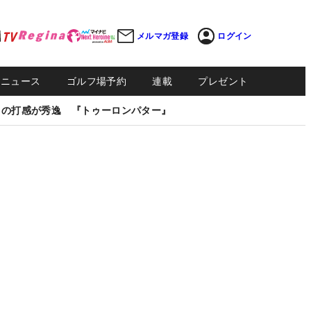
メルマガ登録
ログイン
Sニュース
ゴルフ場予約
連載
プレゼント
しの打感が秀逸 『トゥーロンパター』