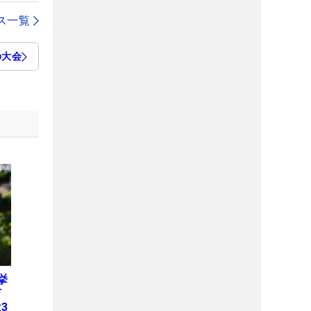
ス一覧
の大会
挙
何
3