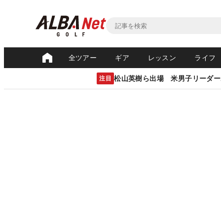
全ツアー
ギア
レッスン
ライフ
松山英樹ら出場 米男子リーダー
注目