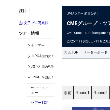
注目！
LPGAツアー
米国女子
CMEグループ・ツ
女子プロ写真館
ツアー情報
CME Group Tour Championshi
2025年11月20日-11月23
全ツアー
大会TOP
リーダーボード
JLPGA
国内女子
JGTO
国内男子
LPGA
米国女子
ツアーメニ
事前
Round1
Round2
ュー
ツアーTOP