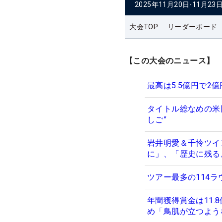
2025年11月20日-11月23
大会TOP
リーダーボード
【この大会のニュース】
最高は5.5億円で2
タイトル総なめの米
しご”
岩井明愛＆千怜ツイ
に」、「歴史に残る
ツアー最多の114
年間獲得賞金は11
め「鳥肌が立つよう