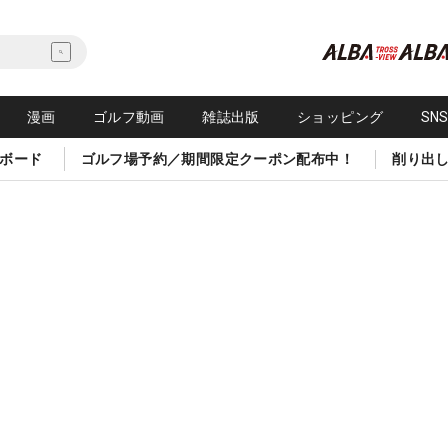
漫画
ゴルフ動画
雑誌出版
ショッピング
SN
ボード
ゴルフ場予約／期間限定クーポン配布中！
削り出