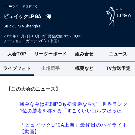
LPGAツアー
米国女子
ビュイックLPGA上海
Buick LPGA Shanghai
2025年10月9日-10月12日
賞金総額
$2,200,000
チージョン・ガーデンGC（中国）
大会TOP
リーダーボード
組み合せ
ニュース
ライブフォト
出場選手
概要など
TV放送予定
【この大会のニュース】
勝みなみは死闘POも初優勝ならず 世界ランク
1位の勝者を称える「すごくいいゴルフだった」
「ビュイックLPGA上海」最終日のハイライト
【動画】