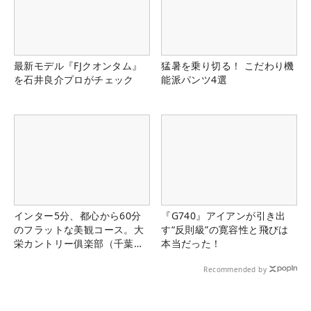
最新モデル『FJクオンタム』
猛暑を乗り切る！ こだわり機
を石井良介プロがチェック
能派パンツ4選
インター5分、都心から60分
『G740』アイアンが引き出
のフラットな美観コース。大
す“反則級”の寛容性と飛びは
栄カントリー俱楽部（千葉
本当だった！
県）
Recommended by