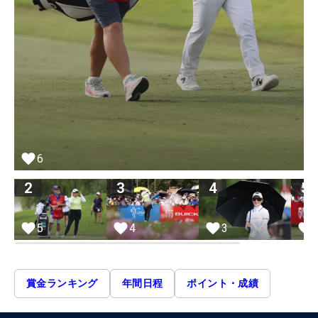
6
2
3
4
5
4
3
5
賞金ランキング
年間日程
ポイント・成績