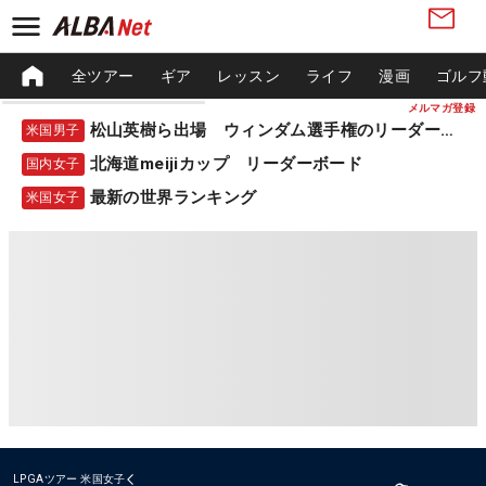
全ツアー
ギア
レッスン
ライフ
漫画
ゴルフ
メルマガ登録
松山英樹ら出場 ウィンダム選手権のリーダーボード
米国男子
北海道meijiカップ リーダーボード
国内女子
最新の世界ランキング
米国女子
LPGAツアー
米国女子