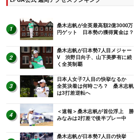
桑木志帆が全英最高額2億3000万
1
円ゲット 日本勢の獲得賞金は？
桑木志帆が日本勢7人目メジャー
2
V 渋野日向子、山下美夢有に続
く全英制覇
日本人女子7人目の快挙なるか
3
全英決着は何時ごろ？ 桑木志帆
は3打差逆転へ
＜速報＞桑木志帆が首位浮上 勝
4
みなみは2打差で後半プレー中
桑木志帆が日本勢7人目の快挙