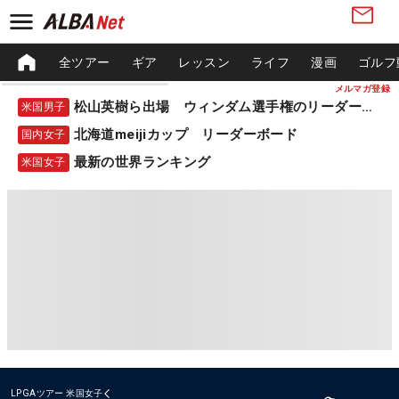
全ツアー
ギア
レッスン
ライフ
漫画
ゴルフ
メルマガ登録
松山英樹ら出場 ウィンダム選手権のリーダーボード
米国男子
北海道meijiカップ リーダーボード
国内女子
最新の世界ランキング
米国女子
LPGAツアー
米国女子