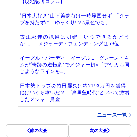
【現地記者コラム】
“日本大好き”山下美夢有は一時帰国せず 「クラ
ブを持たずに、ゆっくりいい景色でも」
古江彩佳の課題は明確「いつできるかどう
か…」 メジャーディフェンディングは59位
イーグル・バーディ・イーグル… グレース・キ
ムが“奇跡の逆転劇”でメジャー初V「アヤカも同
じようなラインを…」
日本勢トップの竹田麗央は約2193万円を獲得…
他はいくら稼いだ？ “宮里藍時代”と比べて激増
したメジャー賞金
ニュース一覧
前の大会
次の大会