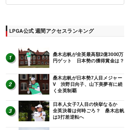
LPGA公式 週間アクセスランキング
桑木志帆が全英最高額2億3000万
1
円ゲット 日本勢の獲得賞金は？
桑木志帆が日本勢7人目メジャー
2
V 渋野日向子、山下美夢有に続
く全英制覇
日本人女子7人目の快挙なるか
3
全英決着は何時ごろ？ 桑木志帆
は3打差逆転へ