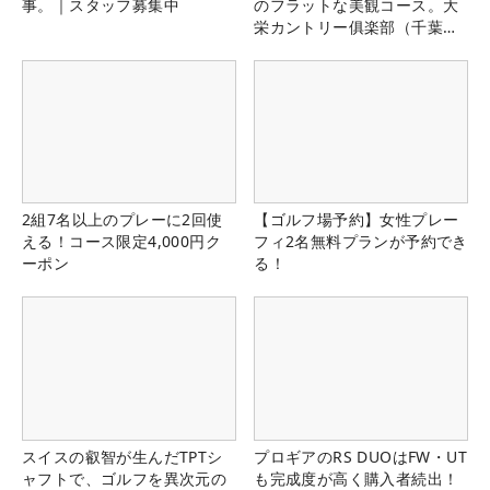
事。｜スタッフ募集中
のフラットな美観コース。大
栄カントリー俱楽部（千葉
県）
2組7名以上のプレーに2回使
【ゴルフ場予約】女性プレー
える！コース限定4,000円ク
フィ2名無料プランが予約でき
ーポン
る！
スイスの叡智が生んだTPTシ
プロギアのRS DUOはFW・UT
ャフトで、ゴルフを異次元の
も完成度が高く購入者続出！