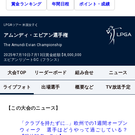
賞金ランキング
年間日程
ポイント・成績
LPGAツアー
米国女子
アムンディ・エビアン選手権
The Amundi Evian Championship
2025年7月10日-7月13日
賞金総額
$8,000,000
エビアンリゾートGC（フランス）
大会TOP
リーダーボード
組み合せ
ニュース
ライブフォト
出場選手
概要など
TV放送予定
【この大会のニュース】
「クラブを持たずに…」欧州での1週間オープン
ウィーク 選手はどうやって過ごしている？