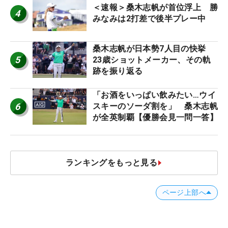
＜速報＞桑木志帆が首位浮上 勝
4
みなみは2打差で後半プレー中
桑木志帆が日本勢7人目の快挙
5
23歳ショットメーカー、その軌
跡を振り返る
「お酒をいっぱい飲みたい…ウイ
6
スキーのソーダ割を」 桑木志帆
が全英制覇【優勝会見一問一答】
ランキングをもっと見る
ページ上部へ