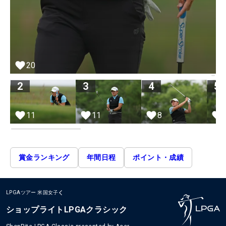
20
2
3
4
5
11
11
8
賞金ランキング
年間日程
ポイント・成績
LPGAツアー
米国女子
ショップライトLPGAクラシック