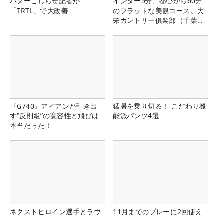
パターこじらせ記者が
インター5分、都心から60分
「TRTL」で大改善
のフラットな美観コース。大
栄カントリー俱楽部（千葉
県）
『G740』アイアンが引き出
猛暑を乗り切る！ こだわり機
す“反則級”の寛容性と飛びは
能派パンツ4選
本当だった！
ネクストヒロイン選手とラウ
11月までのプレーに2回使え