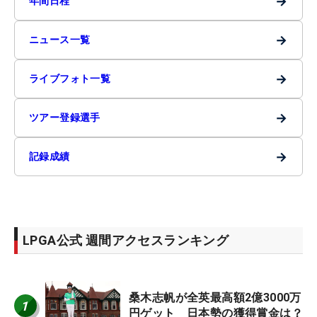
→
年間日程
→
ニュース一覧
→
ライブフォト一覧
→
ツアー登録選手
→
記録成績
LPGA公式 週間アクセスランキング
桑木志帆が全英最高額2億3000万
1
円ゲット 日本勢の獲得賞金は？