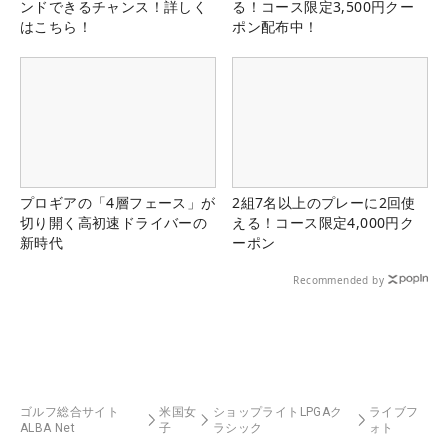
ンドできるチャンス！詳しく
る！コース限定3,500円クー
はこちら！
ポン配布中！
プロギアの「4層フェース」が
2組7名以上のプレーに2回使
切り開く高初速ドライバーの
える！コース限定4,000円ク
新時代
ーポン
Recommended by
ゴルフ総合サイト
米国女
ショップライトLPGAク
ライブフ
ALBA Net
子
ラシック
ォト