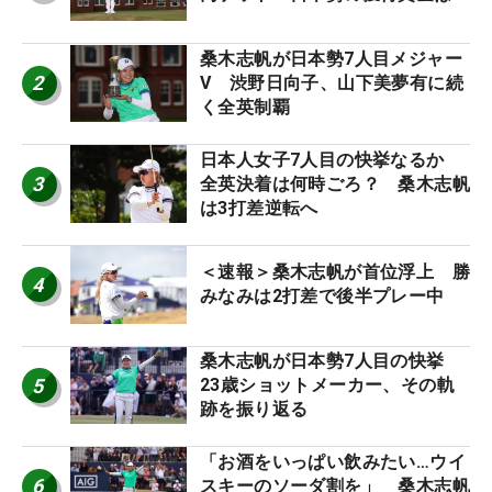
桑木志帆が日本勢7人目メジャー
2
V 渋野日向子、山下美夢有に続
く全英制覇
日本人女子7人目の快挙なるか
3
全英決着は何時ごろ？ 桑木志帆
は3打差逆転へ
＜速報＞桑木志帆が首位浮上 勝
4
みなみは2打差で後半プレー中
桑木志帆が日本勢7人目の快挙
5
23歳ショットメーカー、その軌
跡を振り返る
「お酒をいっぱい飲みたい…ウイ
6
スキーのソーダ割を」 桑木志帆