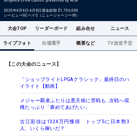
ShopRite LPGA Classic presented by Acer
2025年6月6日-6月8日
賞金総額
$1,750,000
シービューGCベイC（ニュージャージー州）
大会TOP
リーダーボード
組み合せ
ニュース
ライブフォト
出場選手
概要など
TV放送予定
【この大会のニュース】
「ショップライトLPGAクラシック」最終日のハ
イライト【動画】
メジャー覇者ふたりは悪天候に苦戦も…次戦へ収
穫たっぷり「褒めてあげたい」
古江彩佳は1324万円獲得 トップ5に日本勢3
人、いくら稼いだ？