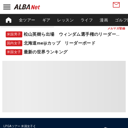
全ツアー
ギア
レッスン
ライフ
漫画
ゴルフ
メルマガ登録
松山英樹ら出場 ウィンダム選手権のリーダーボード
米国男子
北海道meijiカップ リーダーボード
国内女子
最新の世界ランキング
米国女子
LPGAツアー
米国女子