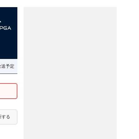
放送予定
新する