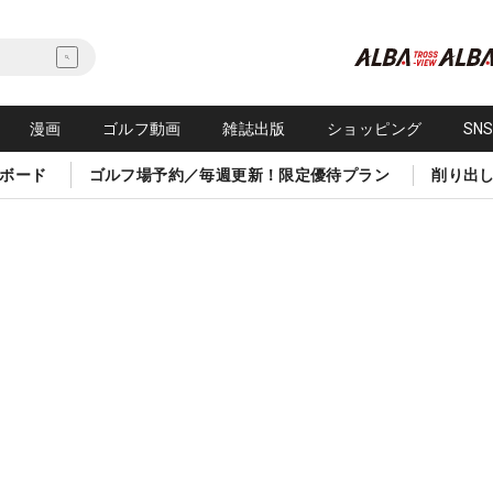
漫画
ゴルフ動画
雑誌出版
ショッピング
SN
ボード
ゴルフ場予約／毎週更新！限定優待プラン
削り出