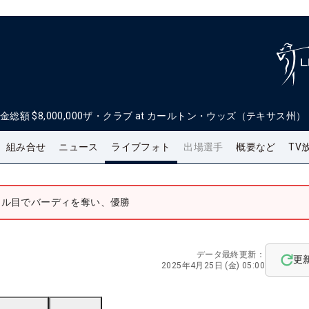
金総額
$8,000,000
ザ・クラブ at カールトン・ウッズ（テキサス州）
組み合せ
ニュース
ライブフォト
出場選手
概要など
TV
ホール目でバーディを奪い、優勝
データ最終更新：
更
2025年4月25日 (金) 05:00