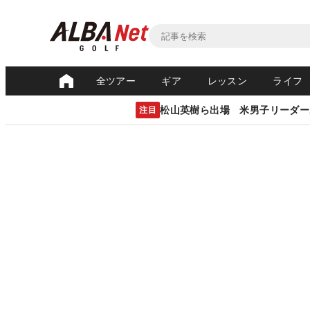
全ツアー
ギア
レッスン
ライフ
松山英樹ら出場 米男子リーダー
注目