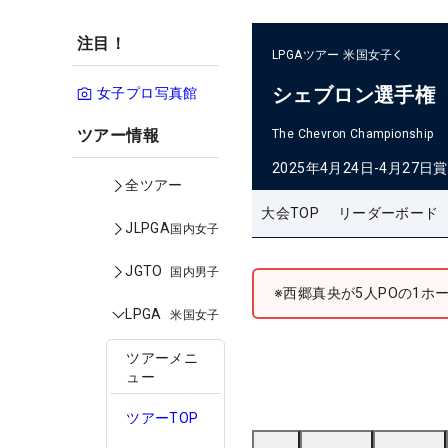
注目！
LPGAツアー
米国女子
シェブロン選手権
女子プロ写真館
ツアー情報
The Chevron Championship
2025年4月24日-4月27日
賞
全ツアー
大会TOP
リーダーボード
JLPGA
国内女子
JGTO
国内男子
※西郷真央が5人POの1
LPGA
米国女子
ツアーメニ
ュー
ツアーTOP