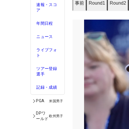
事前
Round1
Round2
速報・スコ
ア
年間日程
ニュース
ライブフォ
ト
ツアー登録
選手
記録・成績
PGA
米国男子
DPワ
欧州男子
ールド