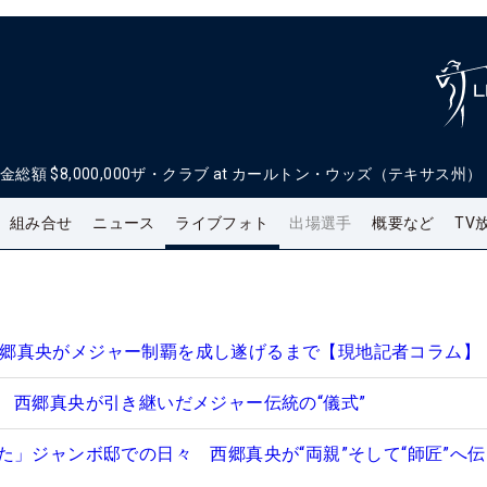
金総額
$8,000,000
ザ・クラブ at カールトン・ウッズ（テキサス州）
組み合せ
ニュース
ライブフォト
出場選手
概要など
TV
日 西郷真央がメジャー制覇を成し遂げるまで【現地記者コラム】
 西郷真央が引き継いだメジャー伝統の“儀式”
た」ジャンボ邸での日々 西郷真央が“両親”そして“師匠”へ