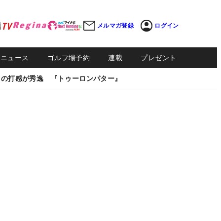
メルマガ登録
ログイン
Sニュース
ゴルフ場予約
連載
プレゼント
しの打感が秀逸 『トゥーロンパター』