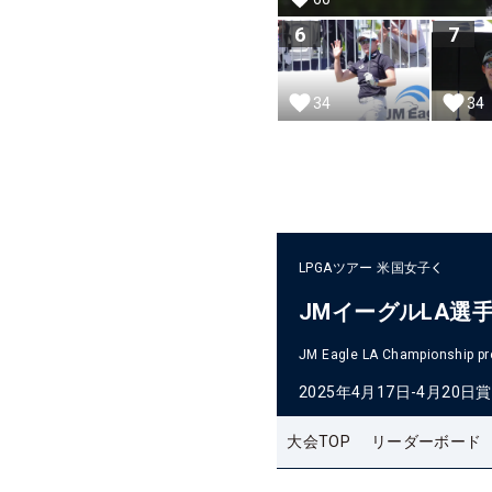
6
7
34
34
LPGAツアー
米国女子
JMイーグルLA選
JM Eagle LA Championship pr
2025年4月17日-4月20日
賞
大会TOP
リーダーボード