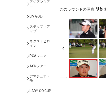
アジアンツア
ー
96
このラウンドの写真
LIV GOLF
ステップ・ア
ップ
ネクストヒロ
イン
PGAシニア
ACNツアー
アマチュア・
他
LADY GO CUP