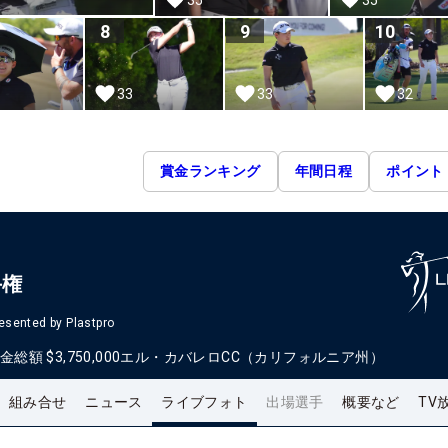
8
9
10
33
33
32
賞金ランキング
年間日程
ポイント
手権
esented by Plastpro
金総額
$3,750,000
エル・カバレロCC（カリフォルニア州）
組み合せ
ニュース
ライブフォト
出場選手
概要など
TV