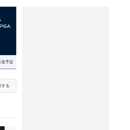
放送予定
新する