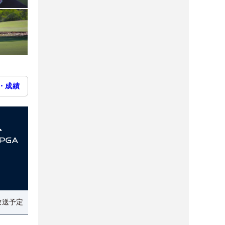
・成績
放送予定