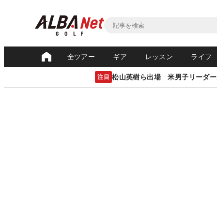
全ツアー
ギア
レッスン
ライフ
松山英樹ら出場 米男子リーダー
注目