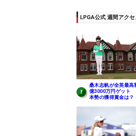
LPGA公式 週間アク
桑木志帆が全英最高
億3000万円ゲット
1
本勢の獲得賞金は？