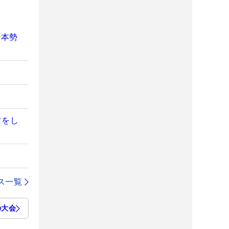
日本勢
フをし
ス一覧
の大会