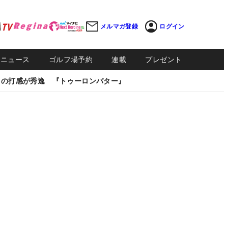
メルマガ登録
ログイン
Sニュース
ゴルフ場予約
連載
プレゼント
しの打感が秀逸 『トゥーロンパター』