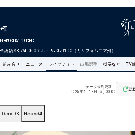
手権
esented by Plastpro
金総額
$3,750,000
エル・カバレロCC（カリフォルニア州）
組み合せ
ニュース
ライブフォト
出場選手
概要など
TV
データ最終更新：
更
2025年4月18日 (金) 00:00
Round3
Round4