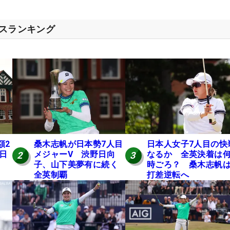
セスランキング
額2
桑木志帆が日本勢7人目
日本人女子7人目の快
 日
メジャーV 渋野日向
なるか 全英決着は
2
3
子、山下美夢有に続く
時ごろ？ 桑木志帆は
全英制覇
打差逆転へ