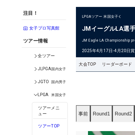
注目！
LPGAツアー
米国女子
JMイーグルLA選
女子プロ写真館
ツアー情報
JM Eagle LA Championship pr
2025年4月17日-4月20日
賞
全ツアー
大会TOP
リーダーボード
JLPGA
国内女子
JGTO
国内男子
LPGA
米国女子
ツアーメニ
事前
Round1
Round2
ュー
ツアーTOP