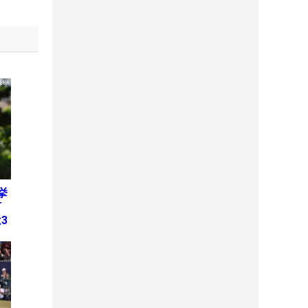
挙
何
3