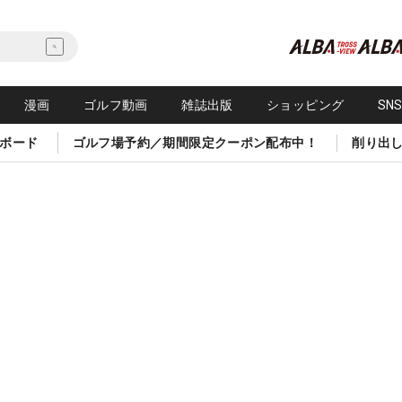
漫画
ゴルフ動画
雑誌出版
ショッピング
SN
ボード
ゴルフ場予約／期間限定クーポン配布中！
削り出