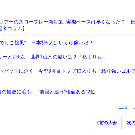
ツアーのスロープレー新対策…実際ペースは早くなった？ 
記者コラム】
なでしこ旋風” 日本勢9人はいくら稼いだ？
ネリーと2サム 世界1位との違いは？「私よりも…」
トパットに泣く 今季3度目トップ10入りも「粘り強いゴル
の惜敗に涙も… 前回と違う“価値ある”2位
ニュー
前の大会
次