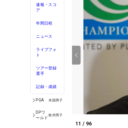
速報・スコ
ア
年間日程
ニュース
ライブフォ
ト
ツアー登録
選手
記録・成績
PGA
米国男子
DPワ
欧州男子
ールド
11
/
96