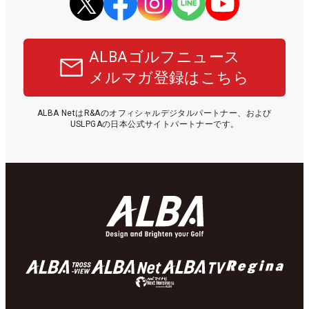
ALBAゴルフニュース
メルマガ登録はこちら
ALBA NetはR&Aのオフィシャルデジタルパートナー、および
USLPGAの日本公式サイトパートナーです。