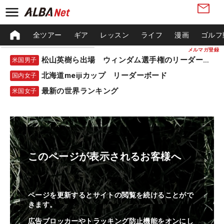
全ツアー
ギア
レッスン
ライフ
漫画
ゴルフ
メルマガ登録
松山英樹ら出場 ウィンダム選手権のリーダーボード
米国男子
北海道meijiカップ リーダーボード
国内女子
最新の世界ランキング
米国女子
このページが表示されるお客様へ
ページを更新するとサイトの閲覧を続けることがで
きます。
広告ブロッカーやトラッキング防止機能をオンにし