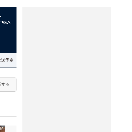
放送予定
新する