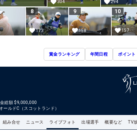
304
294
8
9
10
157
1
173
158
賞金ランキング
年間日程
ポイント
金総額
$9,000,000
オールドC（スコットランド）
組み合せ
ニュース
ライブフォト
出場選手
概要など
TV