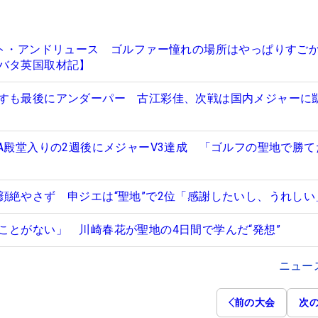
ント・アンドリュース ゴルファー憧れの場所はやっぱりすご
バタ英国取材記】
すも最後にアンダーパー 古江彩佳、次戦は国内メジャーに
GA殿堂入りの2週後にメジャーV3達成 「ゴルフの聖地で勝て
顔絶やさず 申ジエは“聖地”で2位「感謝したいし、うれしい
ことがない」 川崎春花が聖地の4日間で学んだ“発想”
ニュー
前の大会
次