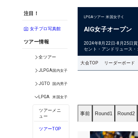
注目！
LPGAツアー
米国女子
AIG女子オープン
女子プロ写真館
ツアー情報
2024年8月22日-8月25日
賞
セント・アンドリュース・
全ツアー
大会TOP
リーダーボード
JLPGA
国内女子
JGTO
国内男子
LPGA
米国女子
ツアーメニ
事前
Round1
Round2
ュー
ツアーTOP