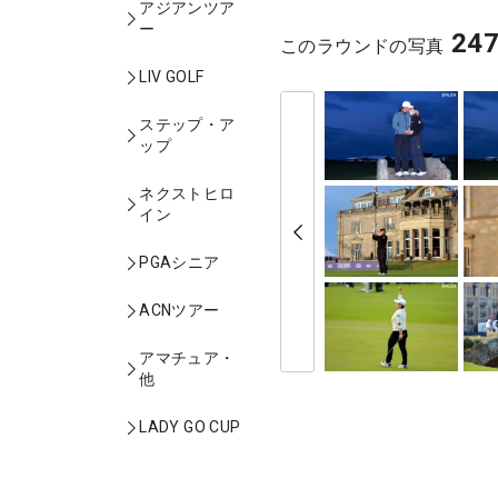
アジアンツア
ー
24
このラウンドの写真
LIV GOLF
ステップ・ア
ップ
ネクストヒロ
イン
PGAシニア
ACNツアー
アマチュア・
他
LADY GO CUP