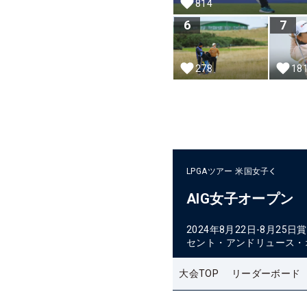
814
6
7
278
18
LPGAツアー
米国女子
AIG女子オープン
2024年8月22日-8月25日
賞
セント・アンドリュース・
大会TOP
リーダーボード