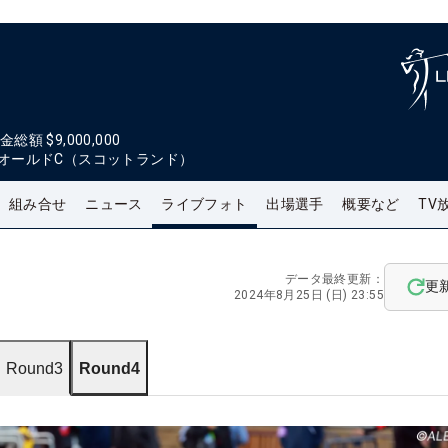
金総額
$9,000,000
オールドC（スコットランド）
組み合せ
ニュース
ライブフォト
出場選手
概要など
TV
データ最終更新：
更
2024年8月25日 (日) 23:55
Round3
Round4