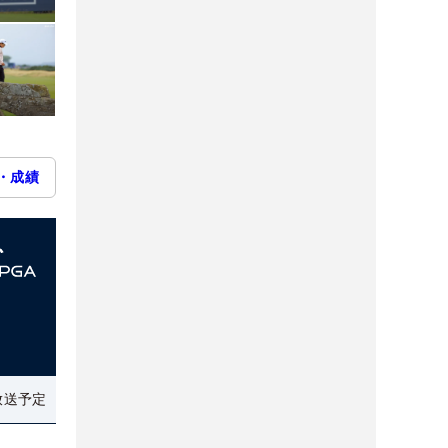
・成績
放送予定