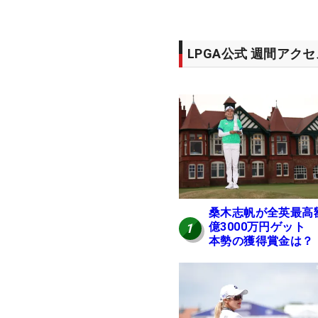
LPGA公式 週間アク
桑木志帆が全英最高
億3000万円ゲット
1
本勢の獲得賞金は？