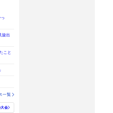
かっ
凱旋出
たこと
」
ス一覧
の大会