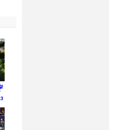
挙
何
3