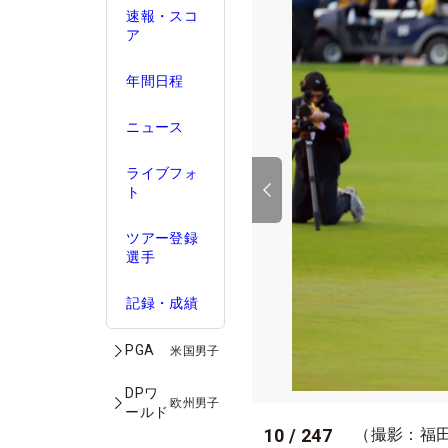
速報・スコ
ア
年間日程
ニュース
ライブフォ
ト
ツアー登録
選手
記録・成績
PGA
米国男子
DPワ
欧州男子
ールド
10
/
247
（撮影：福