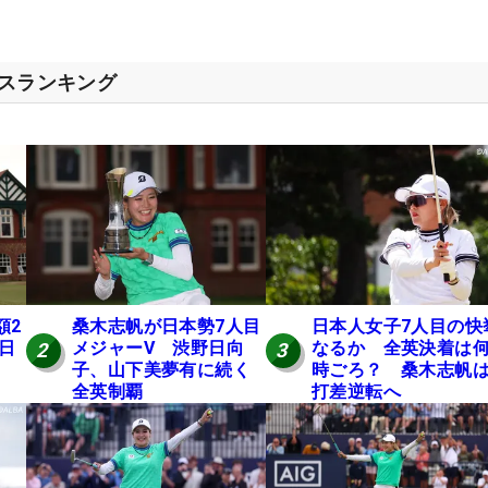
セスランキング
額2
桑木志帆が日本勢7人目
日本人女子7人目の快
 日
メジャーV 渋野日向
なるか 全英決着は
2
3
子、山下美夢有に続く
時ごろ？ 桑木志帆は
全英制覇
打差逆転へ