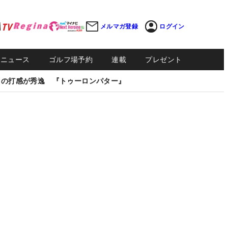
メルマガ登録
ログイン
Sニュース
ゴルフ場予約
連載
プレゼント
しの打感が秀逸 『トゥーロンパター』