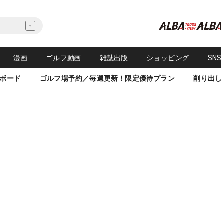
漫画
ゴルフ動画
雑誌出版
ショッピング
SN
ボード
ゴルフ場予約／毎週更新！限定優待プラン
削り出