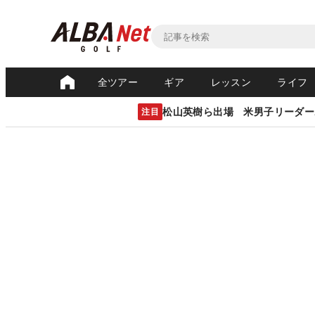
全ツアー
ギア
レッスン
ライフ
松山英樹ら出場 米男子リーダー
注目