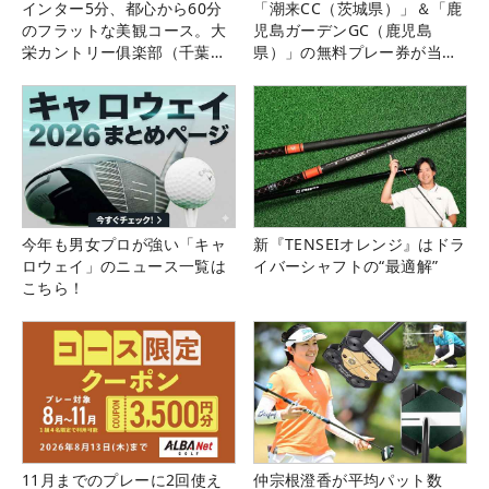
インター5分、都心から60分
「潮来CC（茨城県）」＆「鹿
のフラットな美観コース。大
児島ガーデンGC（鹿児島
栄カントリー俱楽部（千葉
県）」の無料プレー券が当た
県）
る！！
今年も男女プロが強い「キャ
新『TENSEIオレンジ』はドラ
ロウェイ」のニュース一覧は
イバーシャフトの“最適解”
こちら！
11月までのプレーに2回使え
仲宗根澄香が平均パット数