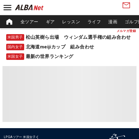
全ツアー
ギア
レッスン
ライフ
漫画
ゴルフ
メルマガ登録
松山英樹ら出場 ウィンダム選手権の組み合わせ
米国男子
北海道meijiカップ 組み合わせ
国内女子
最新の世界ランキング
米国女子
LPGAツアー
米国女子