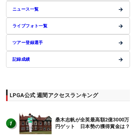
→
ニュース一覧
→
ライブフォト一覧
→
ツアー登録選手
→
記録成績
LPGA公式 週間アクセスランキング
桑木志帆が全英最高額2億3000万
1
円ゲット 日本勢の獲得賞金は？