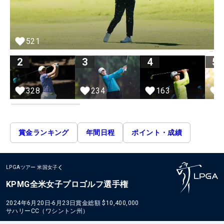
521
2
3
4
5
328
163
234
賞金ランキング
年間日程
ポイント・成績
LPGAツアー
米国女子
KPMG全米女子プロゴルフ選手権
2024年6月20日-6月23日
賞金総額
$10,400,000
サハリーCC（ワシントン州）