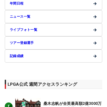
→
年間日程
→
ニュース一覧
→
ライブフォト一覧
→
ツアー登録選手
→
記録成績
LPGA公式 週間アクセスランキング
桑木志帆が全英最高額2億3000万
1