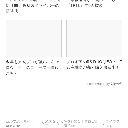
切り開く高初速ドライバーの
『TRTL』で6人抜き！
新時代
今年も男女プロが強い「キャ
プロギアのRS DUOはFW・UT
ロウェイ」のニュース一覧は
も完成度が高く購入者続出！
こちら！
Recommended by
ゴルフ総合サイト
米国女
KPMG全米女子プロゴル
ライブフ
ALBA Net
子
フ選手権
ォト