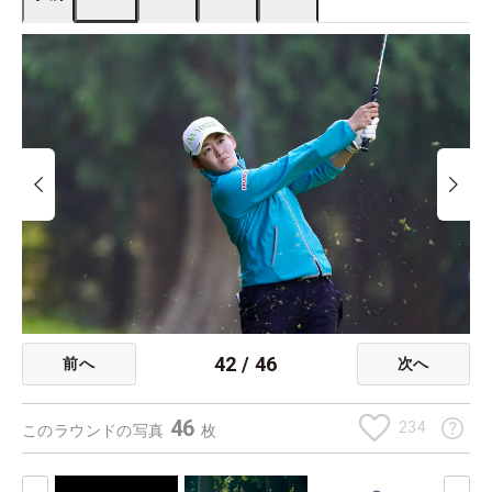
42
/
46
前へ
次へ
46
234
このラウンドの写真
枚