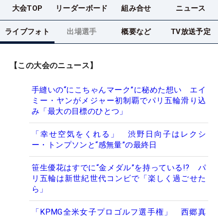
大会TOP
リーダーボード
組み合せ
ニュース
ライブフォト
出場選手
概要など
TV放送予定
【この大会のニュース】
手縫いの“にこちゃんマーク”に秘めた想い エイ
ミー・ヤンがメジャー初制覇でパリ五輪滑り込
み「最大の目標のひとつ」
「幸せ空気をくれる」 渋野日向子はレクシ
ー・トンプソンと“感無量”の最終日
笹生優花はすでに“金メダル”を持っている!? パ
リ五輪は新世紀世代コンビで「楽しく過ごせた
ら」
「KPMG全米女子プロゴルフ選手権」 西郷真