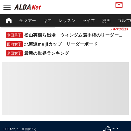
全ツアー
ギア
レッスン
ライフ
漫画
ゴルフ
メルマガ登録
松山英樹ら出場 ウィンダム選手権のリーダーボード
米国男子
北海道meijiカップ リーダーボード
国内女子
最新の世界ランキング
米国女子
LPGAツアー
米国女子