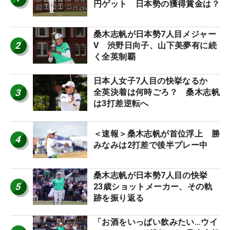
円ゲット 日本勢の獲得賞金は？
桑木志帆が日本勢7人目メジャー
2
V 渋野日向子、山下美夢有に続
く全英制覇
日本人女子7人目の快挙なるか
3
全英決着は何時ごろ？ 桑木志帆
は3打差逆転へ
＜速報＞桑木志帆が首位浮上 勝
4
みなみは2打差で後半プレー中
桑木志帆が日本勢7人目の快挙
5
23歳ショットメーカー、その軌
跡を振り返る
「お酒をいっぱい飲みたい…ウイ