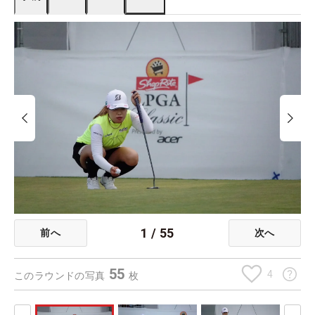
1
/
55
前へ
次へ
55
4
このラウンドの写真
枚