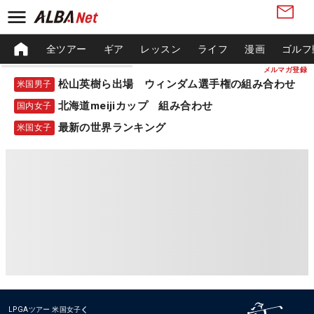
全ツアー
ギア
レッスン
ライフ
漫画
ゴルフ
メルマガ登録
松山英樹ら出場 ウィンダム選手権の組み合わせ
米国男子
北海道meijiカップ 組み合わせ
国内女子
最新の世界ランキング
米国女子
LPGAツアー
米国女子