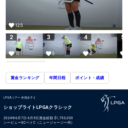
125
2
3
4
5
73
5
4
賞金ランキング
年間日程
ポイント・成績
LPGAツアー
米国女子
ショップライトLPGAクラシック
2024年6月7日-6月9日
賞金総額
$1,750,000
シービューGCベイC（ニュージャージー州）