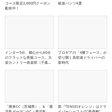
コース限定2,000円クーポン
能派パンツ4選
配布中！
インター5分、都心から60分
プロギアの「4層フェース」が
のフラットな美観コース。大
切り開く高初速ドライバーの
栄カントリー俱楽部（千葉
新時代
県）
「潮来CC（茨城県）」＆「鹿
新『TENSEIオレンジ』はドラ
児島ガーデンGC（鹿児島
イバーシャフトの“最適解”