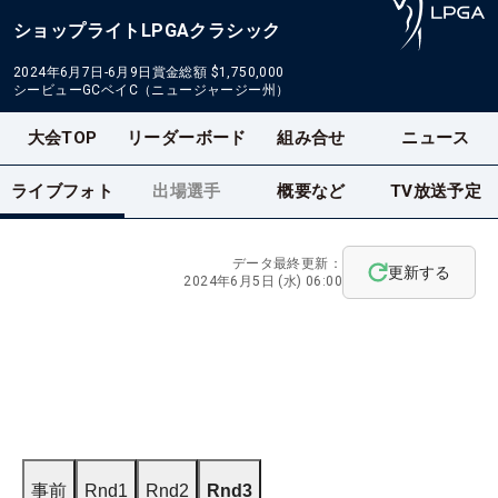
ショップライトLPGAクラシック
2024年6月7日-6月9日
賞金総額
$1,750,000
シービューGCベイC（ニュージャージー州）
大会TOP
リーダーボード
組み合せ
ニュース
ライブフォト
出場選手
概要など
TV放送予定
データ最終更新：
更新する
2024年6月5日 (水) 06:00
事前
Rnd1
Rnd2
Rnd3