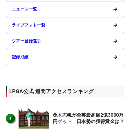
→
ニュース一覧
→
ライブフォト一覧
→
ツアー登録選手
→
記録成績
LPGA公式 週間アクセスランキング
桑木志帆が全英最高額2億3000万
1
円ゲット 日本勢の獲得賞金は？