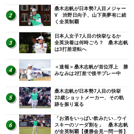
桑木志帆が日本勢7人目メジャー
2
V 渋野日向子、山下美夢有に続
く全英制覇
日本人女子7人目の快挙なるか
3
全英決着は何時ごろ？ 桑木志帆
は3打差逆転へ
＜速報＞桑木志帆が首位浮上 勝
4
みなみは2打差で後半プレー中
桑木志帆が日本勢7人目の快挙
5
23歳ショットメーカー、その軌
跡を振り返る
「お酒をいっぱい飲みたい…ウイ
6
スキーのソーダ割を」 桑木志帆
が全英制覇【優勝会見一問一答】