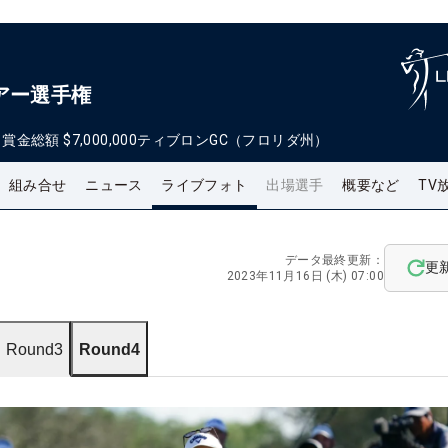
アー選手権
日
賞金総額
$7,000,000
ティブロンGC（フロリダ州）
組み合せ
ニュース
ライブフォト
出場選手
概要など
TV
データ最終更新：
更
2023年11月16日 (木) 07:00
Round3
Round4