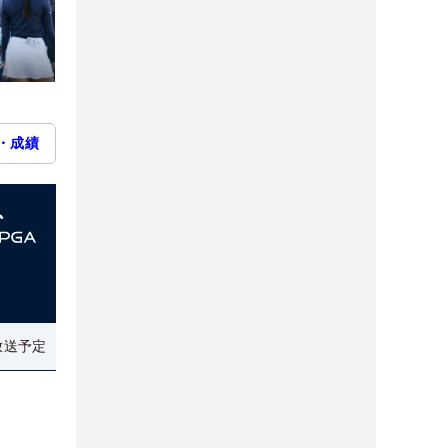
・成績
放送予定