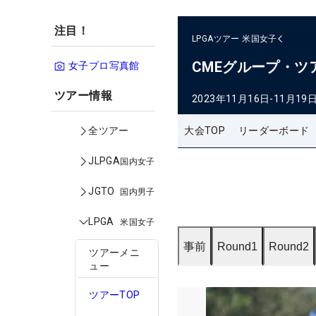
注目！
LPGAツアー
米国女子
CMEグループ・ツ
女子プロ写真館
ツアー情報
2023年11月16日-11月19
大会TOP
リーダーボード
全ツアー
JLPGA
国内女子
JGTO
国内男子
LPGA
米国女子
事前
Round1
Round2
ツアーメニ
ュー
ツアーTOP