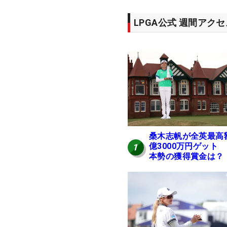
LPGA公式 週間アク
桑木志帆が全英最高
億3000万円ゲット
1
本勢の獲得賞金は？