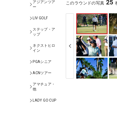
25
アジアンツア
このラウンドの写真
ー
LIV GOLF
ステップ・ア
ップ
ネクストヒロ
イン
PGAシニア
ACNツアー
アマチュア・
他
LADY GO CUP