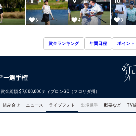
8
9
10
6
4
3
賞金ランキング
年間日程
ポイント
アー選手権
日
賞金総額
$7,000,000
ティブロンGC（フロリダ州）
組み合せ
ニュース
ライブフォト
出場選手
概要など
TV