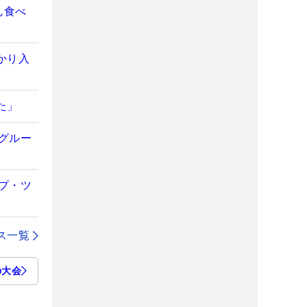
ん食べ
かり入
た」
Eグルー
ープ・ツ
ス一覧
の大会