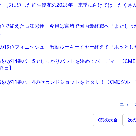
と一歩に迫った笹生優花の2023年 来季に向けては「たくさ
6位で終えた古江彩佳 今週は宮崎で国内最終戦へ「またしっ
」
の13位フィニッシュ 激動ルーキーイヤー終えて「ホッとし
奈紗が14番パー5でしっかりパットを決めてバーディ！【CM
終日】
奈紗が11番パー4のセカンドショットをピタリ！【CMEグル
ニュー
前の大会
次