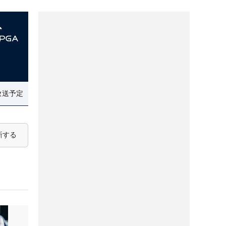
放送予定
新する