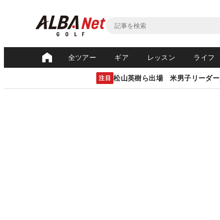
全ツアー
ギア
レッスン
ライフ
松山英樹ら出場 米男子リーダー
注目