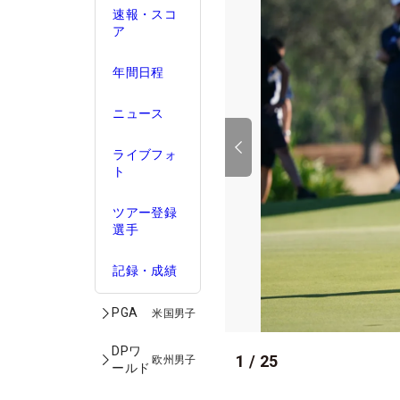
速報・スコ
ア
年間日程
ニュース
ライブフォ
ト
ツアー登録
選手
記録・成績
PGA
米国男子
DPワ
1
/
25
欧州男子
ールド