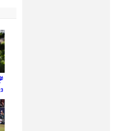
挙
何
3