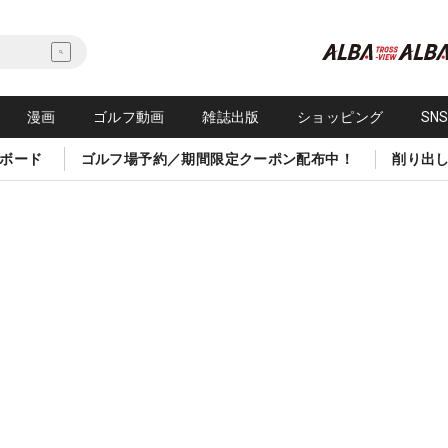
漫画
ゴルフ動画
雑誌出版
ショッピング
SN
ボード
ゴルフ場予約／期間限定クーポン配布中！
削り出