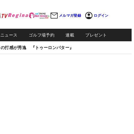
メルマガ登録
ログイン
Sニュース
ゴルフ場予約
連載
プレゼント
しの打感が秀逸 『トゥーロンパター』