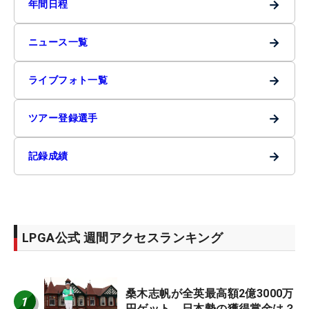
→
年間日程
→
ニュース一覧
→
ライブフォト一覧
→
ツアー登録選手
→
記録成績
LPGA公式 週間アクセスランキング
桑木志帆が全英最高額2億3000万
1
円ゲット 日本勢の獲得賞金は？