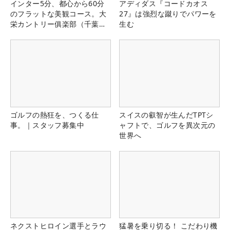
インター5分、都心から60分
アディダス『コードカオス
のフラットな美観コース。大
27』は強烈な蹴りでパワーを
栄カントリー俱楽部（千葉
生む
県）
ゴルフの熱狂を、つくる仕
スイスの叡智が生んだTPTシ
事。｜スタッフ募集中
ャフトで、ゴルフを異次元の
世界へ
ネクストヒロイン選手とラウ
猛暑を乗り切る！ こだわり機