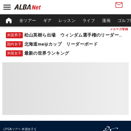
全ツアー
ギア
レッスン
ライフ
漫画
ゴルフ
メルマガ登録
松山英樹ら出場 ウィンダム選手権のリーダーボード
米国男子
北海道meijiカップ リーダーボード
国内女子
最新の世界ランキング
米国女子
LPGAツアー
米国女子