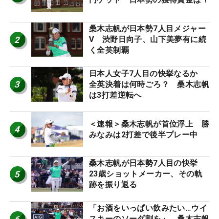
桑木志帆が日本勢7人目メジャー
2
V 渋野日向子、山下美夢有に続
く全英制覇
日本人女子7人目の快挙なるか
3
全英決着は何時ごろ？ 桑木志帆
は3打差逆転へ
＜速報＞桑木志帆が首位浮上 勝
4
みなみは2打差で後半プレー中
桑木志帆が日本勢7人目の快挙
5
23歳ショットメーカー、その軌
跡を振り返る
「お酒をいっぱい飲みたい…ウイ
スキーのソーダ割を」 桑木志帆