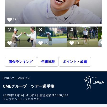
23
2
3
4
5
17
15
10
賞金ランキング
年間日程
ポイント・成績
LPGAツアー
米国女子
CMEグループ・ツアー選手権
2023年11月16日-11月19日
賞金総額
$7,000,000
ティブロンGC（フロリダ州）