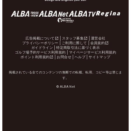
広告掲載について
スタッフ募集
運営会社
プライバシーポリシー
ご利用に際して
会員規約
ガイドライン
特定商取引法に基づく表示
ゴルフ場予約サービス利用規約
マイページサービス利用規約
ポイント利用規約
お問合せ
ヘルプ
サイトマップ
掲載されている全てのコンテンツの無断での転載、転用、コピー等は禁じま
す。
© ALBA Net