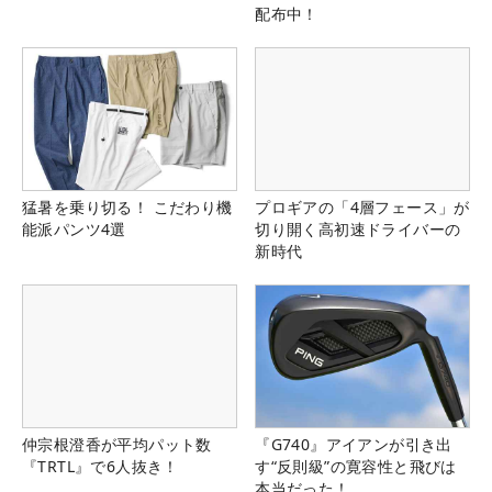
配布中！
猛暑を乗り切る！ こだわり機
プロギアの「4層フェース」が
能派パンツ4選
切り開く高初速ドライバーの
新時代
仲宗根澄香が平均パット数
『G740』アイアンが引き出
『TRTL』で6人抜き！
す“反則級”の寛容性と飛びは
本当だった！