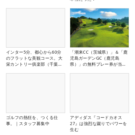
インター5分、都心から60分
「潮来CC（茨城県）」＆「鹿
のフラットな美観コース。大
児島ガーデンGC（鹿児島
栄カントリー俱楽部（千葉
県）」の無料プレー券が当た
県）
る！！
ゴルフの熱狂を、つくる仕
アディダス『コードカオス
事。｜スタッフ募集中
27』は強烈な蹴りでパワーを
生む