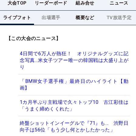
大会TOP
リーダーボード
組み合せ
ニュース
ライブフォト
出場選手
概要など
TV放送予定
【この大会のニュース】
4日間で6万人が熱狂！ オリジナルグッズに記
念写真…米女子ツアー唯一の韓国戦は大盛り上が
り
「BMW女子選手権」最終日のハイライト【動
画】
1カ月半ぶり主戦場で久々トップ10 古江彩佳は
「うまく締めくくれた」
終盤ショットインイーグルで『71』も… 渋野日
向子は56位「もう少し何とかしたかった」