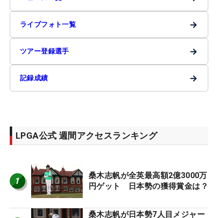
→
ライブフォト一覧
→
ツアー登録選手
→
記録成績
LPGA公式 週間アクセスランキング
桑木志帆が全英最高額2億3000万
1
円ゲット 日本勢の獲得賞金は？
桑木志帆が日本勢7人目メジャー