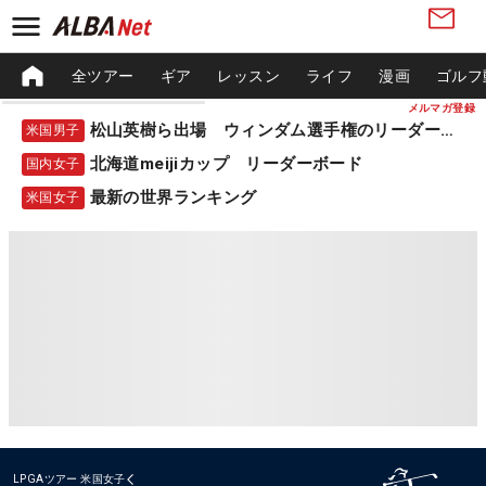
全ツアー
ギア
レッスン
ライフ
漫画
ゴルフ
メルマガ登録
松山英樹ら出場 ウィンダム選手権のリーダーボード
米国男子
北海道meijiカップ リーダーボード
国内女子
最新の世界ランキング
米国女子
LPGAツアー
米国女子