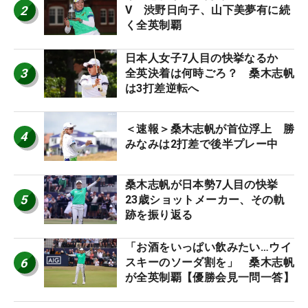
2
V 渋野日向子、山下美夢有に続
く全英制覇
日本人女子7人目の快挙なるか
3
全英決着は何時ごろ？ 桑木志帆
は3打差逆転へ
＜速報＞桑木志帆が首位浮上 勝
4
みなみは2打差で後半プレー中
桑木志帆が日本勢7人目の快挙
5
23歳ショットメーカー、その軌
跡を振り返る
「お酒をいっぱい飲みたい…ウイ
6
スキーのソーダ割を」 桑木志帆
が全英制覇【優勝会見一問一答】