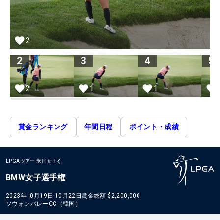
2
2
3
4
5
2
1
1
賞金ランキング
年間日程
ポイント・成績
LPGAツアー
米国女子
BMW女子選手権
2023年10月19日-10月22日
賞金総額
$2,200,000
ソウォンバレーCC（韓国）