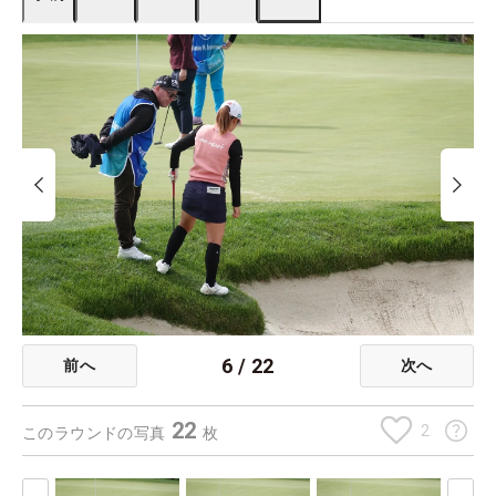
6
/
22
前へ
次へ
22
2
このラウンドの写真
枚