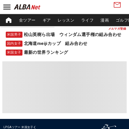
全ツアー
ギア
レッスン
ライフ
漫画
ゴルフ
メルマガ登録
松山英樹ら出場 ウィンダム選手権の組み合わせ
米国男子
北海道meijiカップ 組み合わせ
国内女子
最新の世界ランキング
米国女子
LPGAツアー
米国女子