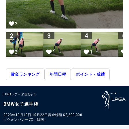
2
2
3
4
5
2
1
1
賞金ランキング
年間日程
ポイント・成績
LPGAツアー
米国女子
BMW女子選手権
2023年10月19日-10月22日
賞金総額
$2,200,000
ソウォンバレーCC（韓国）