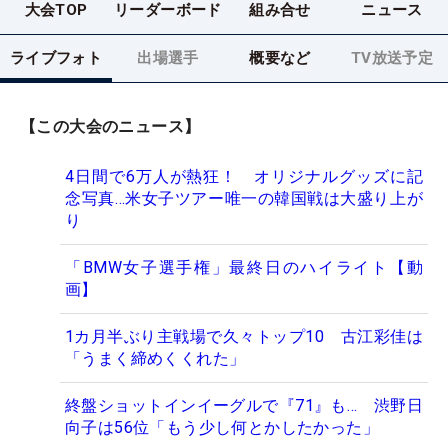
大会TOP
リーダーボード
組み合せ
ニュース
ライブフォト
出場選手
概要など
TV放送予定
【この大会のニュース】
4日間で6万人が熱狂！ オリジナルグッズに記
念写真…米女子ツアー唯一の韓国戦は大盛り上が
り
「BMW女子選手権」最終日のハイライト【動
画】
1カ月半ぶり主戦場で久々トップ10 古江彩佳は
「うまく締めくくれた」
終盤ショットインイーグルで『71』も… 渋野日
向子は56位「もう少し何とかしたかった」