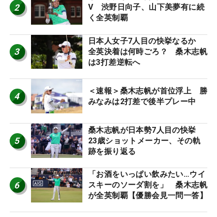
2
V 渋野日向子、山下美夢有に続
く全英制覇
日本人女子7人目の快挙なるか
3
全英決着は何時ごろ？ 桑木志帆
は3打差逆転へ
＜速報＞桑木志帆が首位浮上 勝
4
みなみは2打差で後半プレー中
桑木志帆が日本勢7人目の快挙
5
23歳ショットメーカー、その軌
跡を振り返る
「お酒をいっぱい飲みたい…ウイ
6
スキーのソーダ割を」 桑木志帆
が全英制覇【優勝会見一問一答】