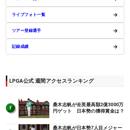
→
ライブフォト一覧
→
ツアー登録選手
→
記録成績
LPGA公式 週間アクセスランキング
桑木志帆が全英最高額2億3000万
1
円ゲット 日本勢の獲得賞金は？
桑木志帆が日本勢7人目メジャー