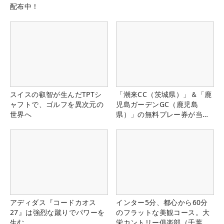
配布中！
スイスの叡智が生んだTPTシ
「潮来CC（茨城県）」＆「鹿
ャフトで、ゴルフを異次元の
児島ガーデンGC（鹿児島
世界へ
県）」の無料プレー券が当た
る！！
アディダス『コードカオス
インター5分、都心から60分
27』は強烈な蹴りでパワーを
のフラットな美観コース。大
生む
栄カントリー俱楽部（千葉