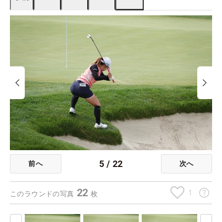
5
/
22
前へ
次へ
22
1
このラウンドの写真
枚