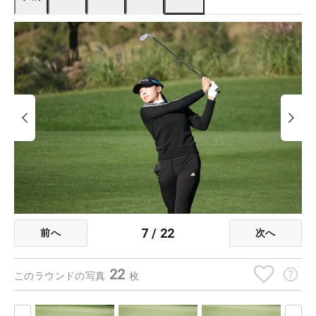
7
/
22
前へ
次へ
22
このラウンドの写真
枚