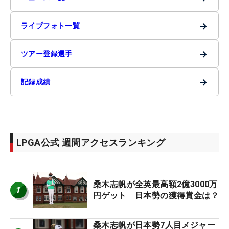
→
ライブフォト一覧
→
ツアー登録選手
→
記録成績
LPGA公式 週間アクセスランキング
桑木志帆が全英最高額2億3000万
1
円ゲット 日本勢の獲得賞金は？
桑木志帆が日本勢7人目メジャー