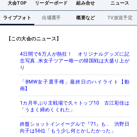
大会TOP
リーダーボード
組み合せ
ニュース
ライブフォト
出場選手
概要など
TV放送予定
【この大会のニュース】
4日間で6万人が熱狂！ オリジナルグッズに記
念写真…米女子ツアー唯一の韓国戦は大盛り上が
り
「BMW女子選手権」最終日のハイライト【動
画】
1カ月半ぶり主戦場で久々トップ10 古江彩佳は
「うまく締めくくれた」
終盤ショットインイーグルで『71』も… 渋野日
向子は56位「もう少し何とかしたかった」