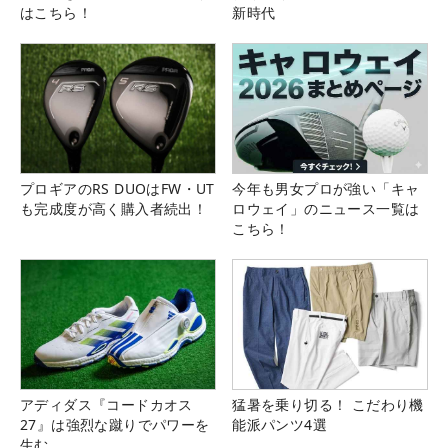
はこちら！
新時代
プロギアのRS DUOはFW・UT
今年も男女プロが強い「キャ
も完成度が高く購入者続出！
ロウェイ」のニュース一覧は
こちら！
アディダス『コードカオス
猛暑を乗り切る！ こだわり機
27』は強烈な蹴りでパワーを
能派パンツ4選
生む