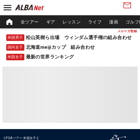
全ツアー
ギア
レッスン
ライフ
漫画
ゴルフ
メルマガ登録
松山英樹ら出場 ウィンダム選手権の組み合わせ
米国男子
北海道meijiカップ 組み合わせ
国内女子
最新の世界ランキング
米国女子
LPGAツアー
米国女子