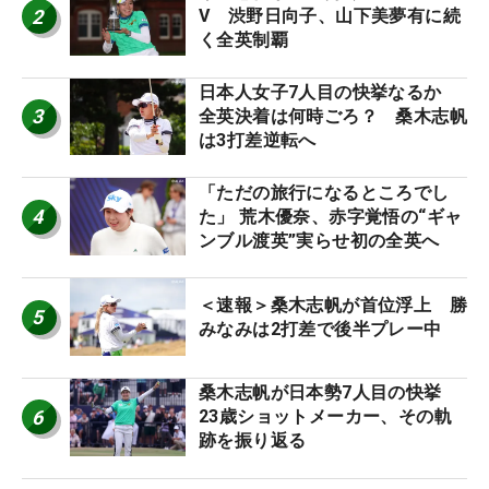
2
V 渋野日向子、山下美夢有に続
く全英制覇
日本人女子7人目の快挙なるか
3
全英決着は何時ごろ？ 桑木志帆
は3打差逆転へ
「ただの旅行になるところでし
4
た」 荒木優奈、赤字覚悟の“ギャ
ンブル渡英”実らせ初の全英へ
＜速報＞桑木志帆が首位浮上 勝
5
みなみは2打差で後半プレー中
桑木志帆が日本勢7人目の快挙
6
23歳ショットメーカー、その軌
跡を振り返る