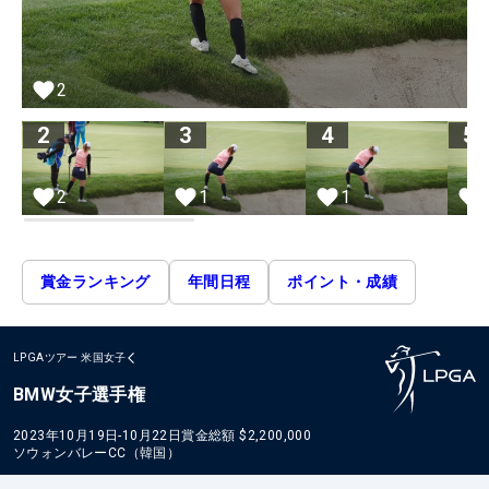
2
2
3
4
5
2
1
1
賞金ランキング
年間日程
ポイント・成績
LPGAツアー
米国女子
BMW女子選手権
2023年10月19日-10月22日
賞金総額
$2,200,000
ソウォンバレーCC（韓国）