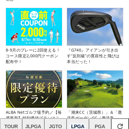
8-9月のプレーに2回使える！
『G740』アイアンが引き出
コース限定2,000円クーポン
す“反則級”の寛容性と飛びは
配布中！
本当だった！
ALBA Netゴルフ場予約／【毎
「潮来CC（茨城県）」＆「鹿
週更新】特別優待プランはこ
児島ガーデンGC（鹿児島
ちら！
県）」の無料プレー券が当た
TOUR
JLPGA
JGTO
LPGA
PGA
閉じる