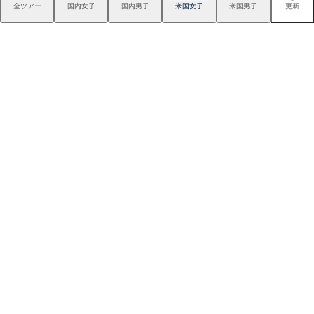
る！！
全ツアー
国内女子
国内男子
米国女子
米国男子
更新
新『TENSEIオレンジ』はドラ
仲宗根澄香が平均パット数
イバーシャフトの“最適解”
『TRTL』で6人抜き！
スイスの叡智が生んだTPTシ
インター5分、都心から60分
ャフトで、ゴルフを異次元の
のフラットな美観コース。大
世界へ
栄カントリー俱楽部（千葉
県）