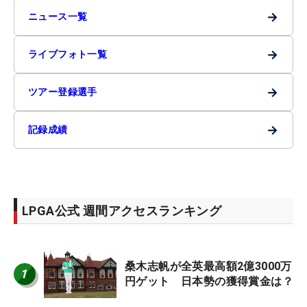
→
ニュース一覧
→
ライブフォト一覧
→
ツアー登録選手
→
記録成績
LPGA公式 週間アクセスランキング
桑木志帆が全英最高額2億3000万
1
円ゲット 日本勢の獲得賞金は？