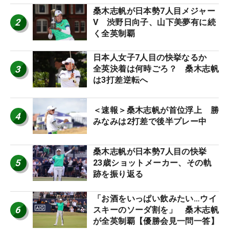
桑木志帆が日本勢7人目メジャー
2
V 渋野日向子、山下美夢有に続
く全英制覇
日本人女子7人目の快挙なるか
3
全英決着は何時ごろ？ 桑木志帆
は3打差逆転へ
＜速報＞桑木志帆が首位浮上 勝
4
みなみは2打差で後半プレー中
桑木志帆が日本勢7人目の快挙
5
23歳ショットメーカー、その軌
跡を振り返る
「お酒をいっぱい飲みたい…ウイ
6
スキーのソーダ割を」 桑木志帆
が全英制覇【優勝会見一問一答】