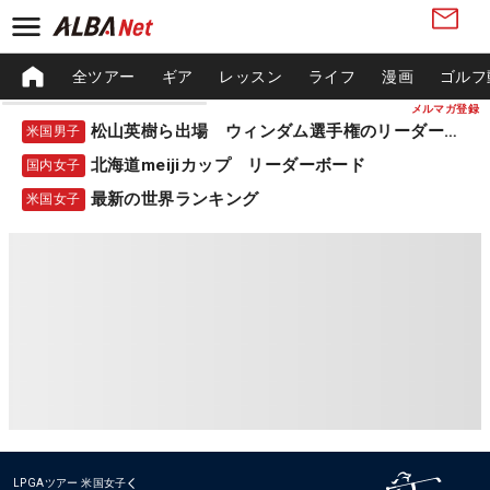
全ツアー
ギア
レッスン
ライフ
漫画
ゴルフ
メルマガ登録
松山英樹ら出場 ウィンダム選手権のリーダーボード
米国男子
北海道meijiカップ リーダーボード
国内女子
最新の世界ランキング
米国女子
LPGAツアー
米国女子