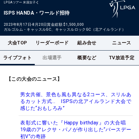
LPGAツアー
米国女子
ISPS HANDA・ワールド招待
2023年8月17日-8月20日
賞金総額
$1,500,000
ガルゴルム・キャッスルGC、キャッスルロックGC（北アイルランド）
大会TOP
リーダーボード
組み合せ
ニュース
ライブフォト
出場選手
概要など
TV放送予定
【この大会のニュース】
男女共催、景色も風も異なる2コース、スリルあ
るカット方式… ISPSの北アイルランド大会で
感じた“おもしろみ”
表彰式に響いた『Happy birthday』の大合唱
19歳のアレクサ・パノが作り出した“バースデー
初V”の奇跡