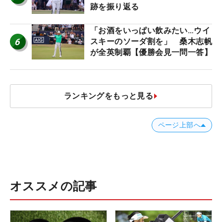
跡を振り返る
「お酒をいっぱい飲みたい…ウイ
6
スキーのソーダ割を」 桑木志帆
が全英制覇【優勝会見一問一答】
ランキングをもっと見る
ページ上部へ
オススメの記事