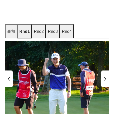
事前
Rnd1
Rnd2
Rnd3
Rnd4