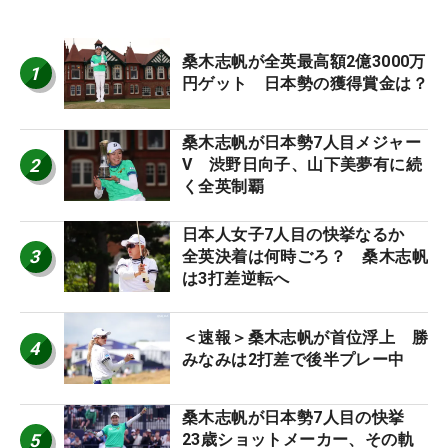
桑木志帆が全英最高額2億3000万
1
円ゲット 日本勢の獲得賞金は？
桑木志帆が日本勢7人目メジャー
2
V 渋野日向子、山下美夢有に続
く全英制覇
日本人女子7人目の快挙なるか
3
全英決着は何時ごろ？ 桑木志帆
は3打差逆転へ
＜速報＞桑木志帆が首位浮上 勝
4
みなみは2打差で後半プレー中
桑木志帆が日本勢7人目の快挙
5
23歳ショットメーカー、その軌