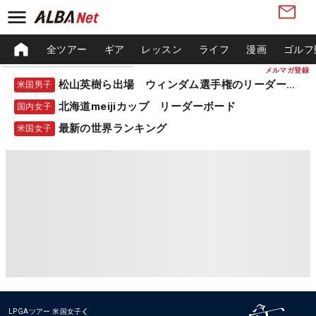
全ツアー
ギア
レッスン
ライフ
漫画
ゴルフ
メルマガ登録
松山英樹ら出場 ウィンダム選手権のリーダーボード
米国男子
北海道meijiカップ リーダーボード
国内女子
最新の世界ランキング
米国女子
LPGAツアー
米国女子