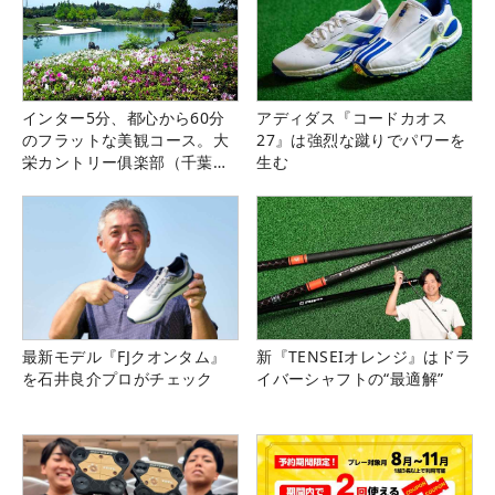
インター5分、都心から60分
アディダス『コードカオス
のフラットな美観コース。大
27』は強烈な蹴りでパワーを
栄カントリー俱楽部（千葉
生む
県）
最新モデル『FJクオンタム』
新『TENSEIオレンジ』はドラ
を石井良介プロがチェック
イバーシャフトの“最適解”