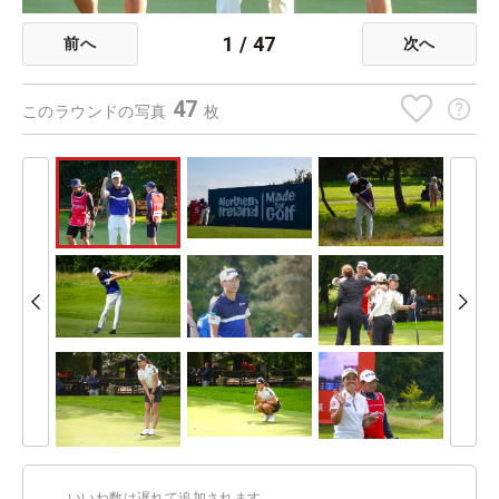
1
/
47
前へ
次へ
47
このラウンドの写真
枚
いいね数は遅れて追加されます。