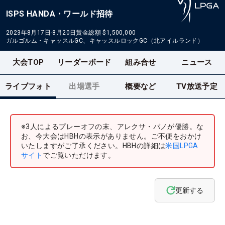
ISPS HANDA・ワールド招待
2023年8月17日-8月20日
賞金総額
$1,500,000
ガルゴルム・キャッスルGC、キャッスルロックGC（北アイルランド）
大会TOP
リーダーボード
組み合せ
ニュース
ライブフォト
出場選手
概要など
TV放送予定
※3人によるプレーオフの末、アレクサ・パノが優勝。な
お、今大会はHBHの表示がありません。ご不便をおかけ
いたしますがご了承ください。HBHの詳細は
米国LPGA
サイト
でご覧いただけます。
更新する