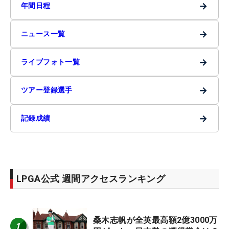
→
年間日程
→
ニュース一覧
→
ライブフォト一覧
→
ツアー登録選手
→
記録成績
LPGA公式 週間アクセスランキング
桑木志帆が全英最高額2億3000万
1