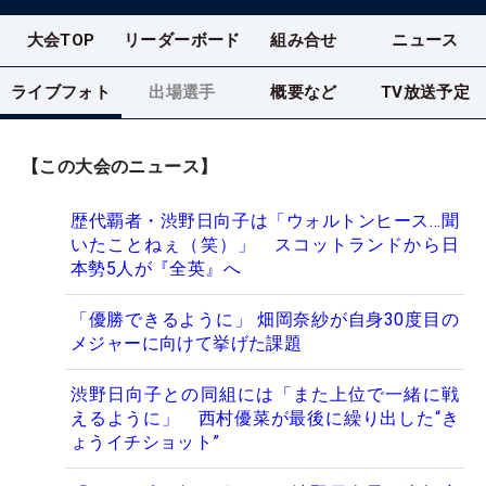
大会TOP
リーダーボード
組み合せ
ニュース
ライブフォト
出場選手
概要など
TV放送予定
【この大会のニュース】
歴代覇者・渋野日向子は「ウォルトンヒース…聞
いたことねぇ（笑）」 スコットランドから日
本勢5人が『全英』へ
「優勝できるように」 畑岡奈紗が自身30度目の
メジャーに向けて挙げた課題
渋野日向子との同組には「また上位で一緒に戦
えるように」 西村優菜が最後に繰り出した“き
ょうイチショット”