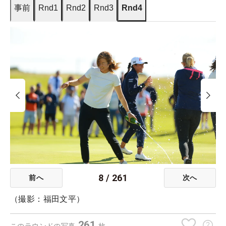
事前
Rnd1
Rnd2
Rnd3
Rnd4
8
/
261
前へ
次へ
（撮影：福田文平）
261