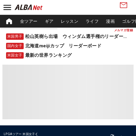
全ツアー
ギア
レッスン
ライフ
漫画
ゴルフ
メルマガ登録
松山英樹ら出場 ウィンダム選手権のリーダーボード
米国男子
北海道meijiカップ リーダーボード
国内女子
最新の世界ランキング
米国女子
LPGAツアー
米国女子