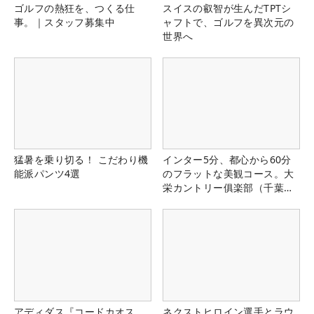
ゴルフの熱狂を、つくる仕
スイスの叡智が生んだTPTシ
事。｜スタッフ募集中
ャフトで、ゴルフを異次元の
世界へ
猛暑を乗り切る！ こだわり機
インター5分、都心から60分
能派パンツ4選
のフラットな美観コース。大
栄カントリー俱楽部（千葉
県）
アディダス『コードカオス
ネクストヒロイン選手とラウ