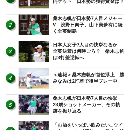
円ゲット 日本勢の獲得賞金は？
桑木志帆が日本勢7人目メジャー
2
V 渋野日向子、山下美夢有に続
く全英制覇
日本人女子7人目の快挙なるか
3
全英決着は何時ごろ？ 桑木志帆
は3打差逆転へ
＜速報＞桑木志帆が首位浮上 勝
4
みなみは2打差で後半プレー中
桑木志帆が日本勢7人目の快挙
5
23歳ショットメーカー、その軌
跡を振り返る
「お酒をいっぱい飲みたい…ウイ