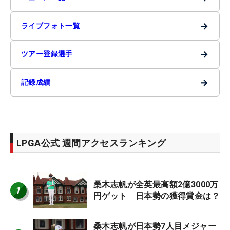
→
ライブフォト一覧
→
ツアー登録選手
→
記録成績
LPGA公式 週間アクセスランキング
桑木志帆が全英最高額2億3000万
1
円ゲット 日本勢の獲得賞金は？
桑木志帆が日本勢7人目メジャー