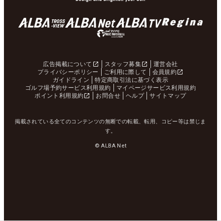
広告掲載について
スタッフ募集
運営会社
プライバシーポリシー
ご利用に際して
会員規約
ガイドライン
特定商取引法に基づく表示
ゴルフ場予約サービス利用規約
マイページサービス利用規約
ポイント利用規約
お問合せ
ヘルプ
サイトマップ
掲載されている全てのコンテンツの無断での転載、転用、コピー等は禁じま
す。
© ALBA Net