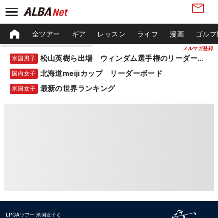
全ツアー
ギア
レッスン
ライフ
漫画
ゴルフ
メルマガ登録
松山英樹ら出場 ウィンダム選手権のリーダーボード
米国男子
北海道meijiカップ リーダーボード
国内女子
最新の世界ランキング
米国女子
LPGAツアー
米国女子