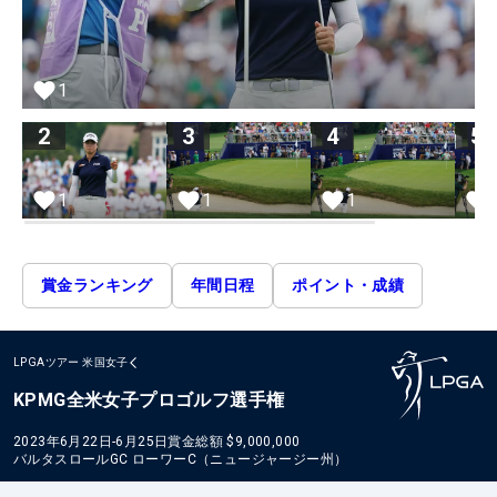
1
2
3
4
5
1
1
1
賞金ランキング
年間日程
ポイント・成績
LPGAツアー
米国女子
KPMG全米女子プロゴルフ選手権
2023年6月22日-6月25日
賞金総額
$9,000,000
バルタスロールGC ローワーC（ニュージャージー州）