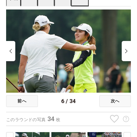
6
/
34
前へ
次へ
34
このラウンドの写真
枚