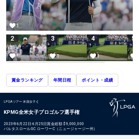
1
2
3
4
5
1
1
1
賞金ランキング
年間日程
ポイント・成績
LPGAツアー
米国女子
KPMG全米女子プロゴルフ選手権
2023年6月22日-6月25日
賞金総額
$9,000,000
バルタスロールGC ローワーC（ニュージャージー州）