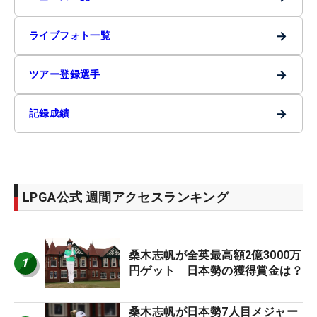
→
ライブフォト一覧
→
ツアー登録選手
→
記録成績
LPGA公式 週間アクセスランキング
桑木志帆が全英最高額2億3000万
1
円ゲット 日本勢の獲得賞金は？
桑木志帆が日本勢7人目メジャー