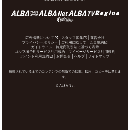
広告掲載について
スタッフ募集
運営会社
プライバシーポリシー
ご利用に際して
会員規約
ガイドライン
特定商取引法に基づく表示
ゴルフ場予約サービス利用規約
マイページサービス利用規約
ポイント利用規約
お問合せ
ヘルプ
サイトマップ
掲載されている全てのコンテンツの無断での転載、転用、コピー等は禁じま
す。
© ALBA Net