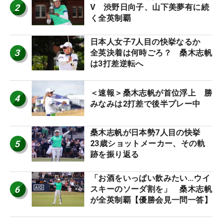
2
V 渋野日向子、山下美夢有に続
く全英制覇
日本人女子7人目の快挙なるか
3
全英決着は何時ごろ？ 桑木志帆
は3打差逆転へ
＜速報＞桑木志帆が首位浮上 勝
4
みなみは2打差で後半プレー中
桑木志帆が日本勢7人目の快挙
5
23歳ショットメーカー、その軌
跡を振り返る
「お酒をいっぱい飲みたい…ウイ
6
スキーのソーダ割を」 桑木志帆
が全英制覇【優勝会見一問一答】