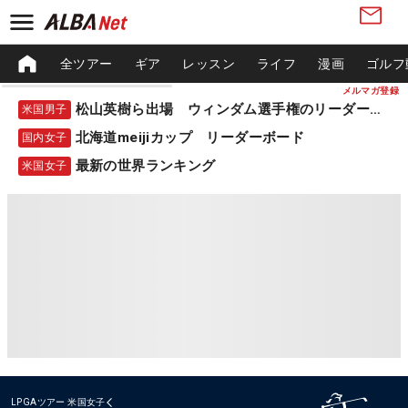
全ツアー
ギア
レッスン
ライフ
漫画
ゴルフ
メルマガ登録
松山英樹ら出場 ウィンダム選手権のリーダーボード
米国男子
北海道meijiカップ リーダーボード
国内女子
最新の世界ランキング
米国女子
LPGAツアー
米国女子