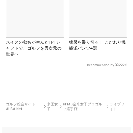
スイスの叡智が生んだTPTシ
猛暑を乗り切る！ こだわり機
ャフトで、ゴルフを異次元の
能派パンツ4選
世界へ
Recommended by
ゴルフ総合サイト
米国女
KPMG全米女子プロゴル
ライブフ
ALBA Net
子
フ選手権
ォト