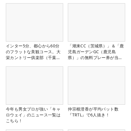
インター5分、都心から60分
「潮来CC（茨城県）」＆「鹿
のフラットな美観コース。大
児島ガーデンGC（鹿児島
栄カントリー俱楽部（千葉
県）」の無料プレー券が当た
県）
る！！
今年も男女プロが強い「キャ
仲宗根澄香が平均パット数
ロウェイ」のニュース一覧は
『TRTL』で6人抜き！
こちら！