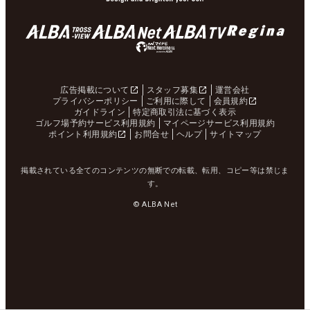
広告掲載について
スタッフ募集
運営会社
プライバシーポリシー
ご利用に際して
会員規約
ガイドライン
特定商取引法に基づく表示
ゴルフ場予約サービス利用規約
マイページサービス利用規約
ポイント利用規約
お問合せ
ヘルプ
サイトマップ
掲載されている全てのコンテンツの無断での転載、転用、コピー等は禁じま
す。
© ALBA Net