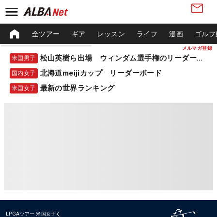
全ツアー
ギア
レッスン
ライフ
漫画
ゴルフ
メルマガ登録
松山英樹ら出場 ウィンダム選手権のリーダーボード
米国男子
北海道meijiカップ リーダーボード
国内女子
最新の世界ランキング
米国女子
LPGAツアー
米国女子