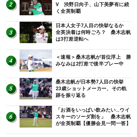
2
V 渋野日向子、山下美夢有に続
く全英制覇
日本人女子7人目の快挙なるか
3
全英決着は何時ごろ？ 桑木志帆
は3打差逆転へ
＜速報＞桑木志帆が首位浮上 勝
4
みなみは2打差で後半プレー中
桑木志帆が日本勢7人目の快挙
5
23歳ショットメーカー、その軌
跡を振り返る
「お酒をいっぱい飲みたい…ウイ
6
スキーのソーダ割を」 桑木志帆
が全英制覇【優勝会見一問一答】