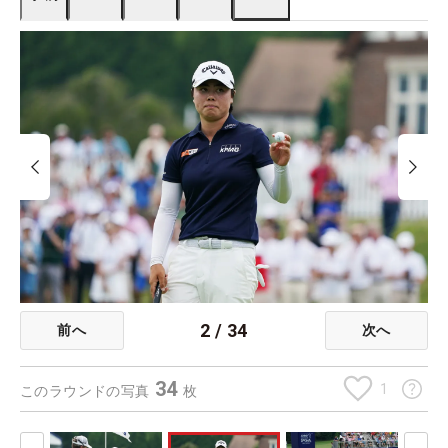
2
/
34
前へ
次へ
34
1
このラウンドの写真
枚