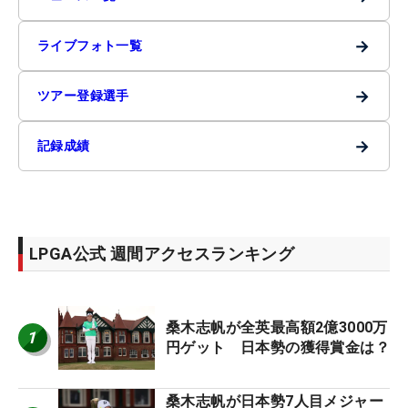
→
ライブフォト一覧
→
ツアー登録選手
→
記録成績
LPGA公式 週間アクセスランキング
桑木志帆が全英最高額2億3000万
1
円ゲット 日本勢の獲得賞金は？
桑木志帆が日本勢7人目メジャー