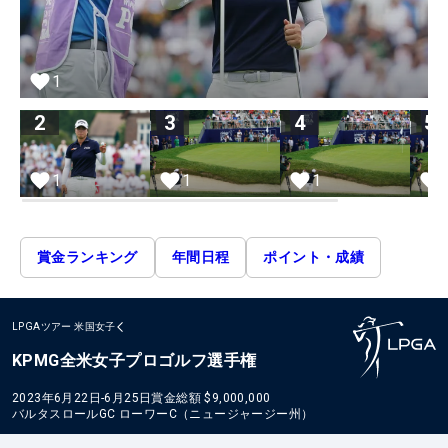
1
2
3
4
5
1
1
1
賞金ランキング
年間日程
ポイント・成績
LPGAツアー
米国女子
KPMG全米女子プロゴルフ選手権
2023年6月22日-6月25日
賞金総額
$9,000,000
バルタスロールGC ローワーC（ニュージャージー州）