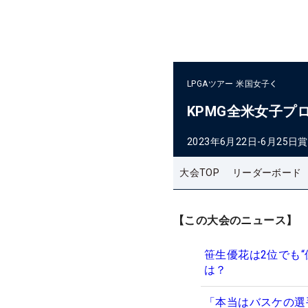
LPGAツアー
米国女子
KPMG全米女子プ
2023年6月22日-6月25日
賞
大会TOP
リーダーボード
【この大会のニュース】
笹生優花は2位でも“
は？
「本当はバスケの選