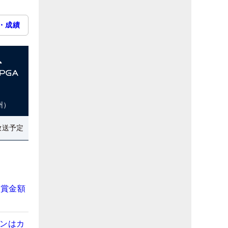
・成績
州）
放送予定
た賞金額
ニンはカ