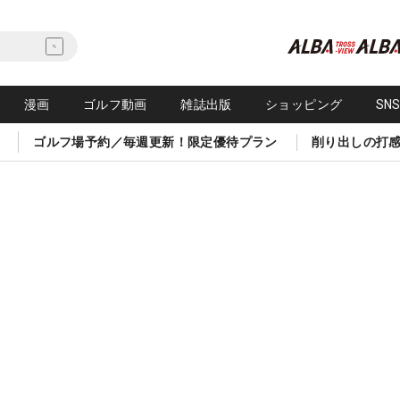
漫画
ゴルフ動画
雑誌出版
ショッピング
SN
ゴルフ場予約／毎週更新！限定優待プラン
削り出しの打