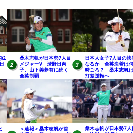
額2
桑木志帆が日本勢7人目
日本人女子7人目の快
 日
メジャーV 渋野日向
なるか 全英決着は
2
3
子、山下美夢有に続く
時ごろ？ 桑木志帆は
全英制覇
打差逆転へ
桑木志帆が日本勢7人
と
＜速報＞桑木志帆が首