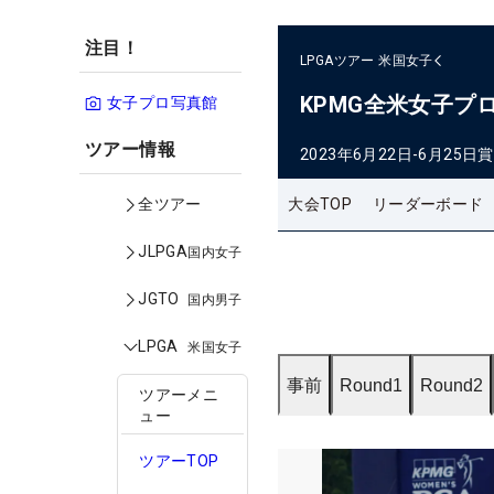
注目！
LPGAツアー
米国女子
KPMG全米女子プ
女子プロ写真館
ツアー情報
2023年6月22日-6月25日
賞
大会TOP
リーダーボード
全ツアー
JLPGA
国内女子
JGTO
国内男子
LPGA
米国女子
事前
Round1
Round2
ツアーメニ
ュー
ツアーTOP