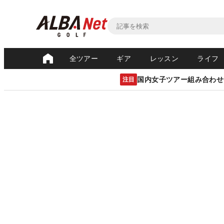
全ツアー
ギア
レッスン
ライフ
国内女子ツアー組み合わせ
注目