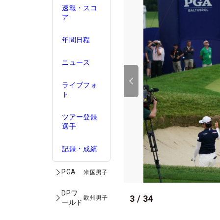
速報・スコ
ア
年間日程
ニュース
ライブフォ
ト
ツアー登録
選手
記録・成績
PGA
米国男子
DPワ
3
/
34
欧州男子
ールド