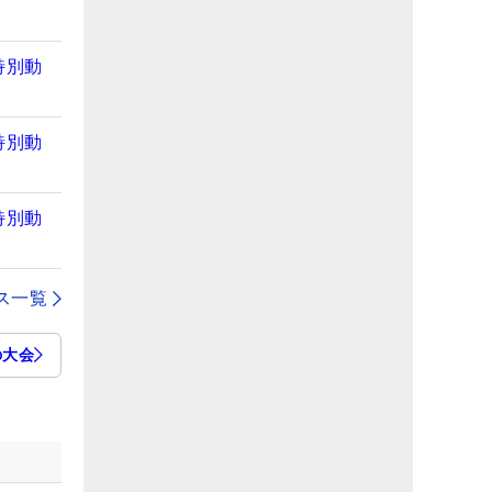
特別動
特別動
特別動
ス一覧
の大会