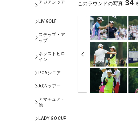
34
アジアンツア
このラウンドの写真
ー
LIV GOLF
ステップ・ア
ップ
ネクストヒロ
イン
PGAシニア
ACNツアー
アマチュア・
他
LADY GO CUP