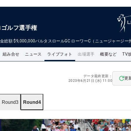
ロゴルフ選手権
金総額
$9,000,000
バルタスロールGC ローワーC（ニュージャージー
組み合せ
ニュース
ライブフォト
出場選手
概要など
TV
データ最終更新：
更
2023年6月21日 (水) 11:00
Round3
Round4