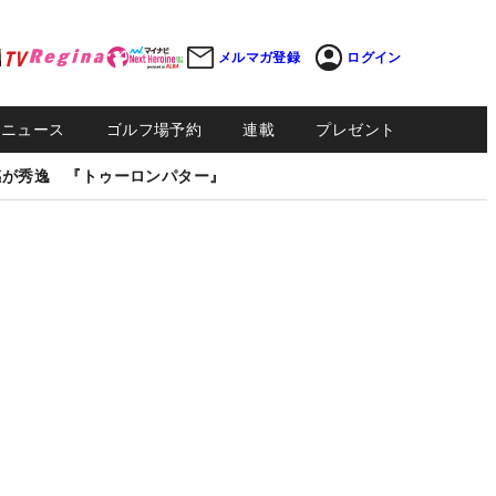
メルマガ登録
ログイン
Sニュース
ゴルフ場予約
連載
プレゼント
感が秀逸 『トゥーロンパター』